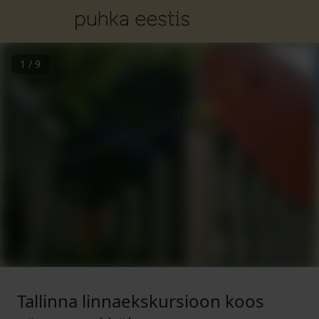
1
/
9
Tallinna linnaekskursioon koos