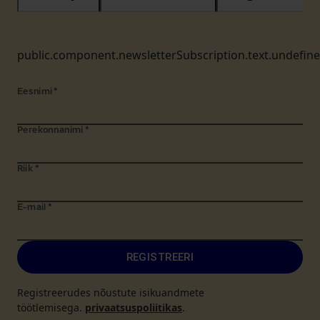
public.component.newsletterSubscription.text.undefin
Eesnimi
*
Perekonnanimi
*
Riik
*
E-mail
*
REGISTREERI
Registreerudes nõustute isikuandmete
töötlemisega.
privaatsuspoliitikas
.