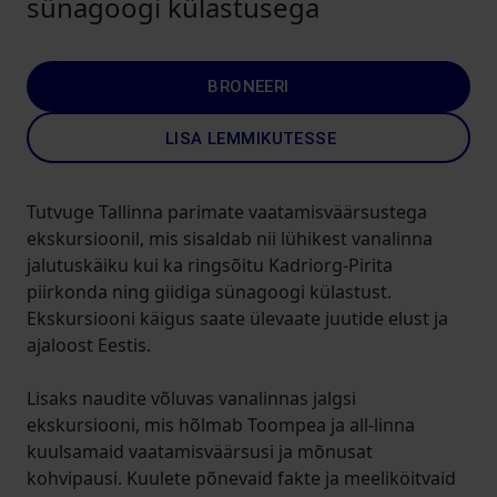
sünagoogi külastusega
BRONEERI
LISA LEMMIKUTESSE
Tutvuge Tallinna parimate vaatamisväärsustega
ekskursioonil, mis sisaldab nii lühikest vanalinna
jalutuskäiku kui ka ringsõitu Kadriorg-Pirita
piirkonda ning giidiga sünagoogi külastust.
Ekskursiooni käigus saate ülevaate juutide elust ja
ajaloost Eestis.
Lisaks naudite võluvas vanalinnas jalgsi
ekskursiooni, mis hõlmab Toompea ja all-linna
kuulsamaid vaatamisväärsusi ja mõnusat
kohvipausi. Kuulete põnevaid fakte ja meeliköitvaid