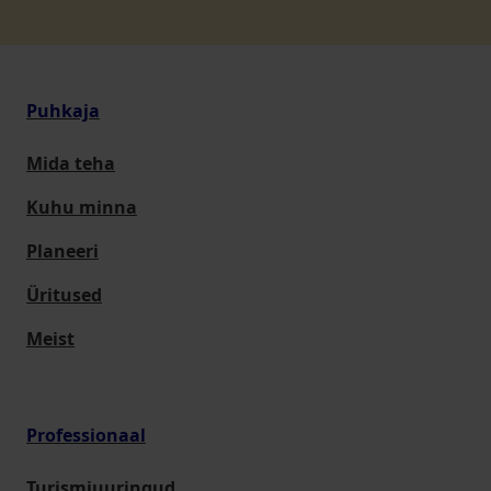
Puhkaja
Mida teha
Kuhu minna
Planeeri
Üritused
Meist
Professionaal
Turismiuuringud