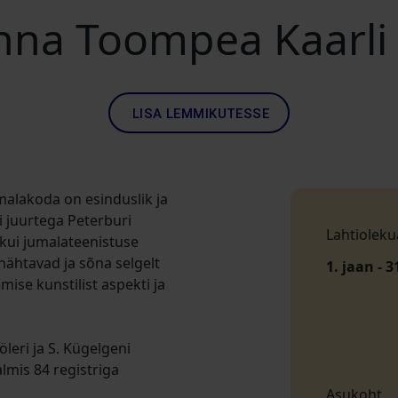
inna Toompea Kaarli 
LISA LEMMIKUTESSE
malakoda on esinduslik ja
ti juurtega Peterburi
Lahtioleku
r kui jumalateenistuse
nähtavad ja sõna selgelt
1. jaan - 3
mise kunstilist aspekti ja
öleri ja S. Kügelgeni
lmis 84 registriga
Asukoht