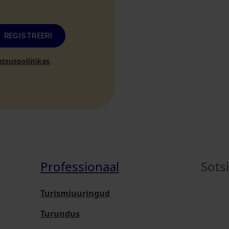
REGISTREERI
atsuspoliitikas
.
Professionaal
Sots
Turismiuuringud
Turundus