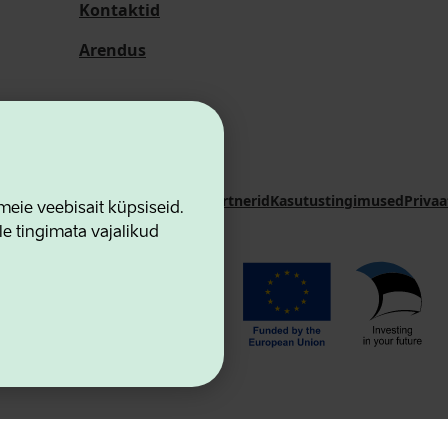
Kontaktid
Arendus
i Sihtasutus
Kontaktid
Koostööpartnerid
Kasutustingimused
Privaa
ie veebisait küpsiseid.
le tingimata vajalikud