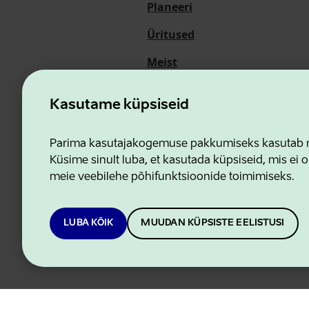
Planeeri
Üritused
Meist
Kasutame küpsiseid
Ettevõtluse ja Innovatsioon
Parima kasutajakogemuse pakkumiseks kasutab me
Küsime sinult luba, et kasutada küpsiseid, mis ei o
meie veebilehe põhifunktsioonide toimimiseks.
LUBA KÕIK
MUUDAN KÜPSISTE EELISTUSI