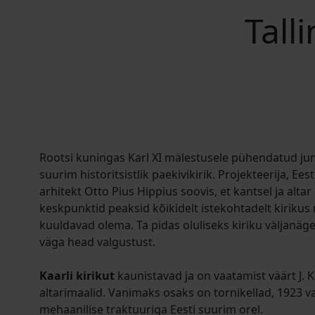
Tall
Rootsi kuningas Karl XI mälestusele pühendatud ju
suurim historitsistlik paekivikirik. Projekteerija, Ees
arhitekt Otto Pius Hippius soovis, et kantsel ja alta
keskpunktid peaksid kõikidelt istekohtadelt kirikus 
kuuldavad olema. Ta pidas oluliseks kiriku väljanäge
väga head valgustust.
Kaarli kirikut
kaunistavad ja on vaatamist väärt J. K
altarimaalid. Vanimaks osaks on tornikellad, 1923 va
mehaanilise traktuuriga Eesti suurim orel.