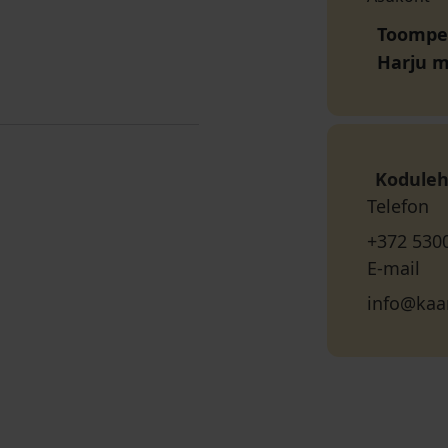
Toompea
Harju 
Koduleh
Telefon
+372 530
E-mail
info@kaa