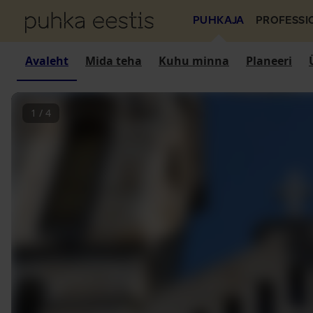
PUHKAJA
PROFESSI
Avaleht
Mida teha
Kuhu minna
Planeeri
1
/
4