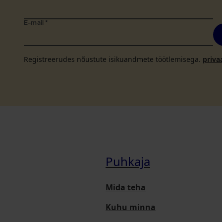
E-mail
*
Registreerudes nõustute isikuandmete töötlemisega.
priva
Puhkaja
Mida teha
Kuhu minna