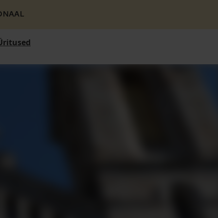
ONAAL
Üritused