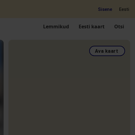
Sisene
Eesti
Lemmikud
Eesti kaart
Otsi
Ava kaart