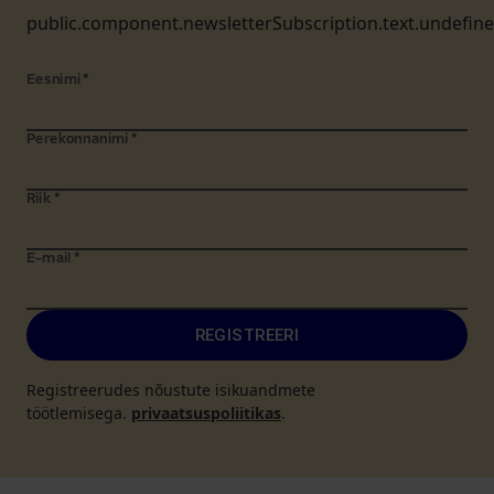
public.component.newsletterSubscription.text.undefin
Eesnimi
*
Perekonnanimi
*
Riik
*
E-mail
*
REGISTREERI
Registreerudes nõustute isikuandmete
töötlemisega.
privaatsuspoliitikas
.