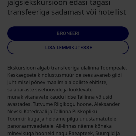
jalgsiekskursioon edasi-tagasi
transfeeriga sadamast või hotellist
BRONEERI
LISA LEMMIKUTESSE
Ekskursioon algab transfeeriga ülalinna Toompeale.
Keskaegsete kindlustusmüüride sees avaneb giidi
juhtimisel põnev maailm ajalooliste ehitiste,
salapäraste sisehoovide ja looklevate
munakivitänavate kaudu iidse Tallinna võlusid
avastades. Tutvume Riigikogu hoone, Aleksander
Nevski Katedraali ja Tallinna Piiskopliku
Toomkirikuga ja heidame pilgu unustamatutele
panoraamvaadetele. All-linnas näeme kõneka
minevikuga hooneid nagu Raeapteek, Suurgild ja