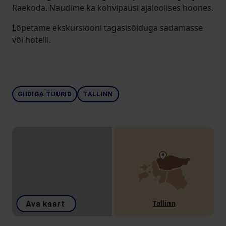
Raekoda. Naudime ka kohvipausi ajaloolises hoones.
Lõpetame ekskursiooni tagasisõiduga sadamasse
või hotelli.
GIIDIGA TUURID
TALLINN
Tallinn
Ava kaart