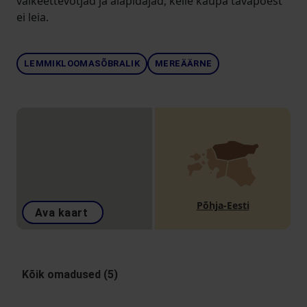
väikeettevõtjad ja aiapidajad, kelle kaupa tavapoest
ei leia.
LEMMIKLOOMASÕBRALIK
MEREÄÄRNE
Põhja-Eesti
Ava kaart
Kõik omadused (5)