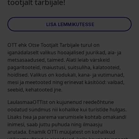
tootjalt tarbijale!
LISA LEMMIKUTESSE
OTT ehk Otse Tootjalt Tarbijale turul on
iganädalaselt valikus hooajalised juurikad, aia- ja
metsasaadused, taimed. Alati leiab värskeid
pagaritooteid, maiustusi, suitsuliha, kalatooteid,
hoidised. Valikus on kodukali, kana- ja vutimunad,
mesi ja meetooted ning erinevat käsitööd: vaibad,
seebid, kehatooted jne.
LaulasmaaOTTist on kujunenud reedeõhtune
oodatud sündmus nii kohalike kui turistide hulgas.
Lisaks hea ja parema varumisele kohtab omakandi
inimesi, saab juttu puhuda ning ilmaasju
arutada. Enamik OTTi müüjatest on kohalikud