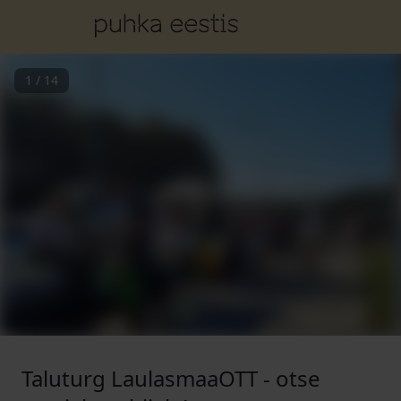
1
/
14
Taluturg LaulasmaaOTT - otse