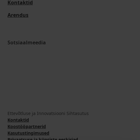
Kontaktid
Arendus
Sotsiaalmeedia
Ettevõtluse ja Innovatsiooni Sihtasutus
Kontaktid
Koostööpartnerid
Kasutustingimused
Privaatsuse ja küpsiste eeskirjad