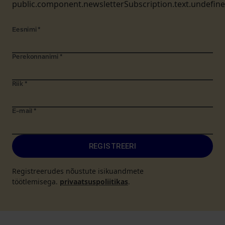
public.component.newsletterSubscription.text.undefin
Eesnimi
*
Perekonnanimi
*
Riik
*
E-mail
*
REGISTREERI
Registreerudes nõustute isikuandmete
töötlemisega.
privaatsuspoliitikas
.