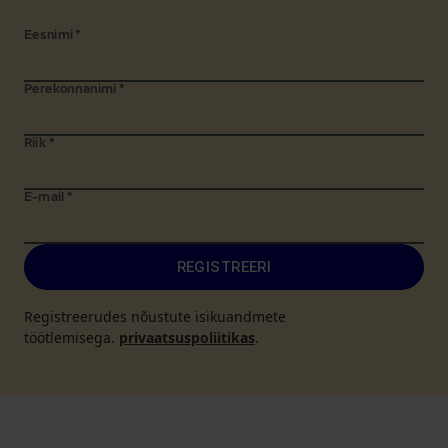
Eesnimi
*
Perekonnanimi
*
Riik
*
E-mail
*
REGISTREERI
Registreerudes nõustute isikuandmete
töötlemisega.
privaatsuspoliitikas
.