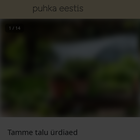
1
/
14
Tamme talu ürdiaed