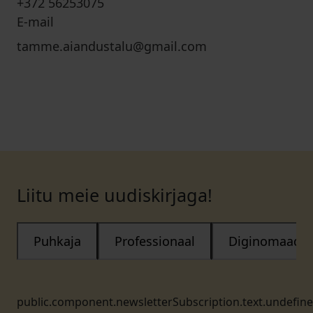
+372 56253075
E-mail
tamme.aiandustalu@gmail.com
Liitu meie uudiskirjaga!
Puhkaja
Professionaal
Diginomaad
public.component.newsletterSubscription.text.undefin