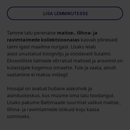
LISA LEMMIKUTESSE
Tamme talu perenaise
maitse-, lõhna- ja
ravimtaimede kollektsioonaias
kasvab põnevaid
taimi igast maailma nurgast. Lisaks leiab
aiast unustatud köögivilju ja söödavaid ilutaimi.
Eksootiliste taimede võrratud maitsed ja aroomid on
külastajale kogemus omaette. Tule ja vaata, ainult
vaatamine ei maksa midagi!
Hooajal on avatud hubane aiakohvik ja
aianduskeskus, kus müüme oma talu toodangut.
Lisaks pakume Baltimaade suurimat valikut maitse-,
lõhna- ja ravimtaimede istikuid koju kaasa
ostmiseks.