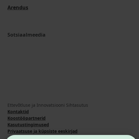
Arendus
Sotsiaalmeedia
Ettevõtluse ja Innovatsiooni Sihtasutus
Kontaktid
Koostööpartnerid
Kasutustingimused
Privaatsuse ja küpsiste eeskirjad