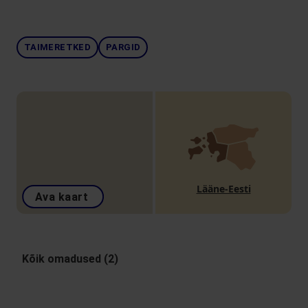
TAIMERETKED
PARGID
Lääne-Eesti
Ava kaart
Kõik omadused (2)