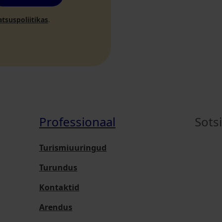
atsuspoliitikas
.
Professionaal
Sots
Turismiuuringud
Turundus
Kontaktid
Arendus