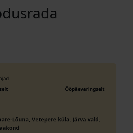
odusrada
ajad
selt
Ööpäevaringselt
re-Lõuna, Vetepere küla, Järva vald,
maakond