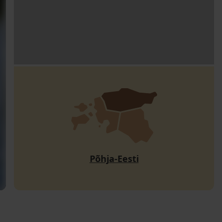
Põhja-Eesti