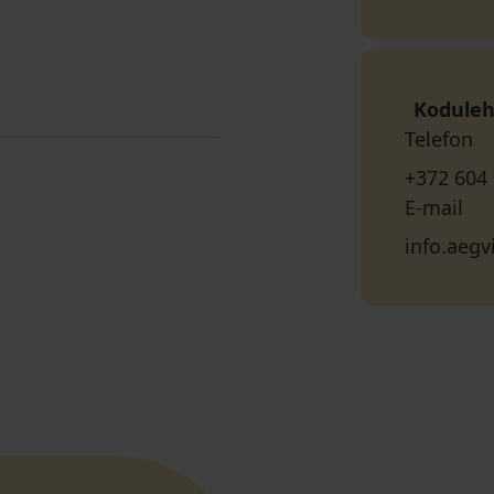
Koduleh
Telefon
+372 604
E-mail
info.aeg