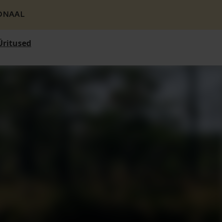
ONAAL
Üritused