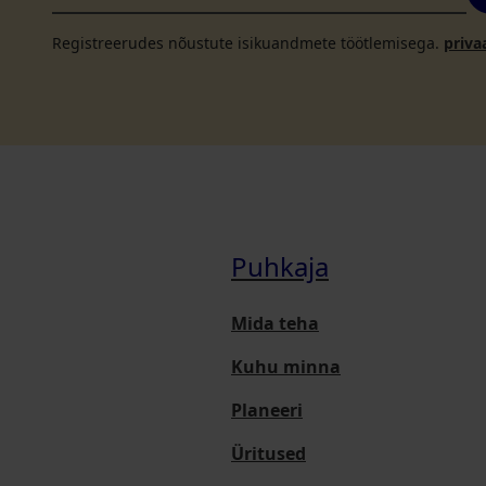
Registreerudes nõustute isikuandmete töötlemisega.
priva
Puhkaja
Mida teha
Kuhu minna
Planeeri
Üritused