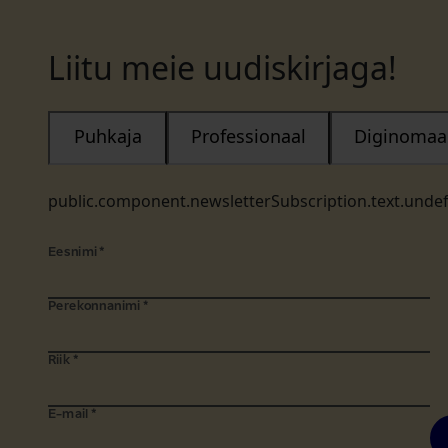
Liitu meie uudiskirjaga!
Puhkaja
Professionaal
Diginomaa
public.component.newsletterSubscription.text.unde
Eesnimi
*
Perekonnanimi
*
Riik
*
E-mail
*