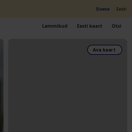
Sisene
Eesti
Lemmikud
Eesti kaart
Otsi
Ava kaart