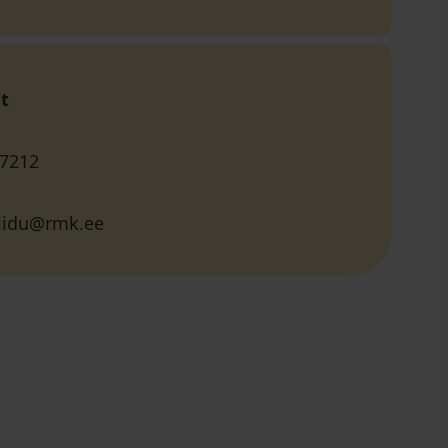
t
 7212
viidu@rmk.ee