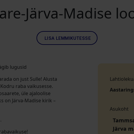
re-Järva-Madise lo
LISA LEMMIKUTESSE
ägib lugusid
rada on just Sulle! Alusta
Lahtioleku
Kodru raba vaikusesse.
Aastaring
saarete, üle ajaloolise
ks on Järva-Madise kirik –
Asukoht
.
Tammsaa
Järva 
 rabavaikuse!