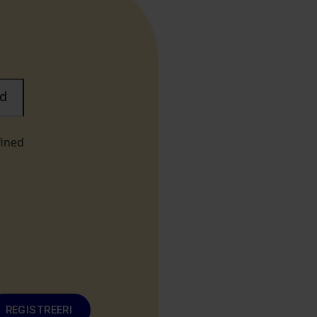
d
fined
REGISTREERI