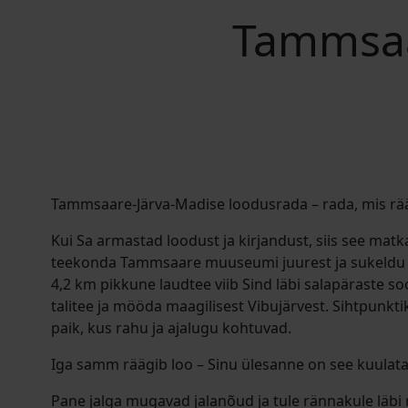
Tammsaa
Tammsaare-Järva-Madise loodusrada – rada, mis rä
Kui Sa armastad loodust ja kirjandust, siis see matka
teekonda Tammsaare muuseumi juurest ja sukeldu 
4,2 km pikkune laudtee viib Sind läbi salapäraste soo
talitee ja mööda maagilisest Vibujärvest. Sihtpunkti
paik, kus rahu ja ajalugu kohtuvad.
Iga samm räägib loo – Sinu ülesanne on see kuulata
Pane jalga mugavad jalanõud ja tule rännakule läbi