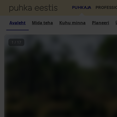
PUHKAJA
PROFESSI
Avaleht
Mida teha
Kuhu minna
Planeeri
1
/
17