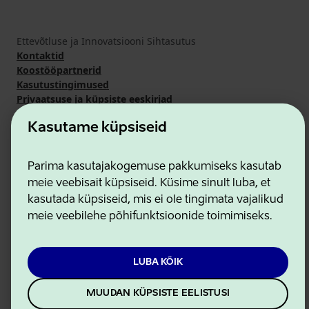
Ettevõtluse ja Innovatsiooni Sihtasutus
Kontaktid
Koostööpartnerid
Kasutustingimused
Privaatsuse ja küpsiste eeskirjad
Kasutame küpsiseid
Parima kasutajakogemuse pakkumiseks kasutab
meie veebisait küpsiseid. Küsime sinult luba, et
kasutada küpsiseid, mis ei ole tingimata vajalikud
meie veebilehe põhifunktsioonide toimimiseks.
LUBA KÕIK
MUUDAN KÜPSISTE EELISTUSI