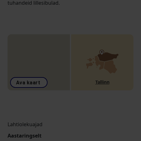
tuhandeid lillesibulad.
Tallinn
Ava kaart
Lahtiolekuajad
Aastaringselt