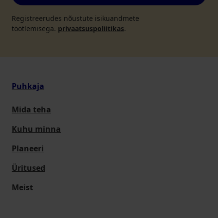
Registreerudes nõustute isikuandmete
töötlemisega.
privaatsuspoliitikas
.
Puhkaja
Mida teha
Kuhu minna
Planeeri
Üritused
Meist