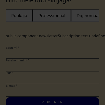
Liitu meie uudiskirjaga!
Puhkaja
Professionaal
Diginomaad
public.component.newsletterSubscription.text.undefin
Eesnimi
*
Perekonnanimi
*
Riik
*
E-mail
*
REGISTREERI