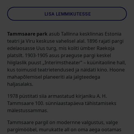
LISA LEMMIKUTESSE
Tammsaare park
asub Tallinna kesklinnas Estonia
teatri ja Viru keskuse vahelisel alal. 1896 rajati pargi
edelaosasse Uus turg, mis koliti ümber Raekoja
platsilt. 1903-1905 asus praeguse pargi keskel
hiiglaslik puust „Interimstheater“ – küünitaoline hall,
kus toimusid teatrietendused ja näidati kino. Hoone
mahapõlemisel planeeriti ala jalgteedega
haljasalaks.
1978 püstitati siia armastatud kirjaniku A. H.
Tammsaare 100. sünniaastapäeva tähistamiseks
mälestussammas.
Tammsaare pargil on modernne valgustus, valge
pargimööbel, murukatte all on oma aega ootamas