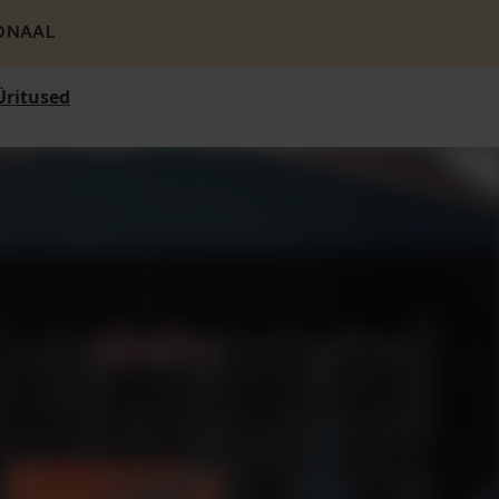
ONAAL
Üritused