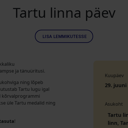
Tartu linna päev
LISA LEMMIKUTESSE
kkaliku
ampse ja tänuüritusi.
Kuupäev
kukohviga ning lõpeb
29. juuni
jutustab Tartu lugu igal
ul kõrvalprogrammi
kse üle Tartu medalid ning
Asukoht
Tartu li
tasuta
!
linn, T