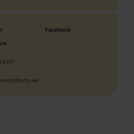
t
Facebook
ram
4 0301
onson@tartu.ee