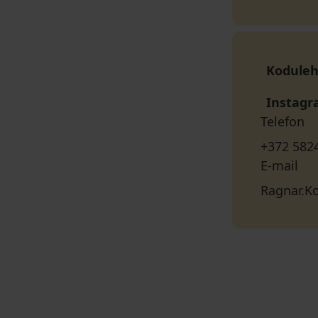
Koduleh
Instag
Telefon
+372 582
E-mail
Ragnar.K