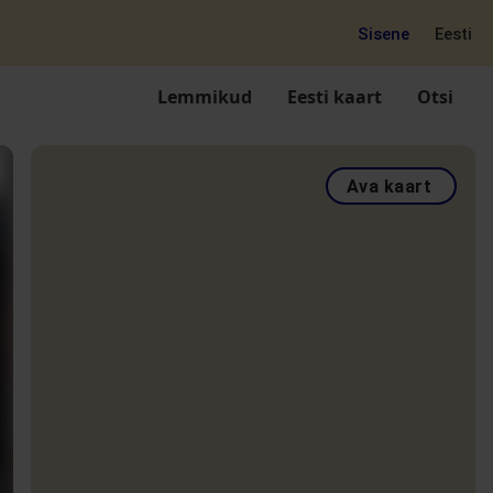
Sisene
Eesti
Lemmikud
Eesti kaart
Otsi
Ava kaart