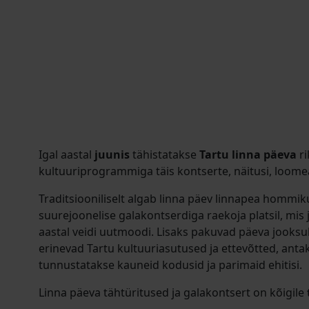
Igal aastal
juunis
tähistatakse
Tartu linna päeva
ri
kultuuriprogrammiga täis kontserte, näitusi, loome
Traditsiooniliselt algab linna päev linnapea hommi
suurejoonelise galakontserdiga raekoja platsil, mis 
aastal veidi uutmoodi. Lisaks pakuvad päeva jooks
erinevad Tartu kultuuriasutused ja ettevõtted, anta
tunnustatakse kauneid kodusid ja parimaid ehitisi.
Linna päeva tähtüritused ja galakontsert on kõigile