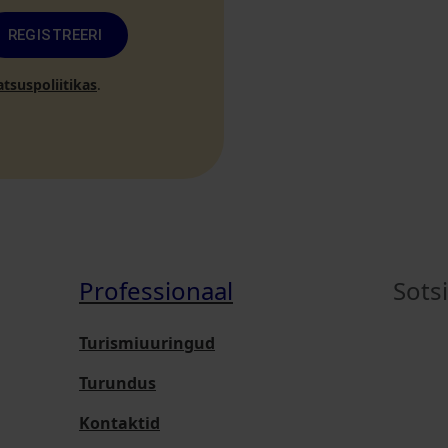
REGISTREERI
atsuspoliitikas
.
Professionaal
Sots
Turismiuuringud
Turundus
Kontaktid