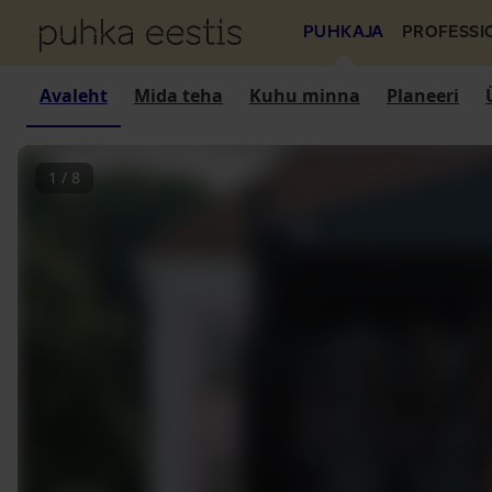
PUHKAJA
PROFESSI
Avaleht
Mida teha
Kuhu minna
Planeeri
1
/
8