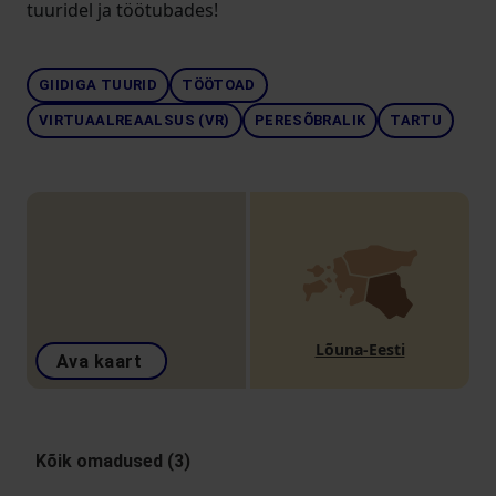
tuuridel ja töötubades!
GIIDIGA TUURID
TÖÖTOAD
VIRTUAALREAALSUS (VR)
PERESÕBRALIK
TARTU
Lõuna-Eesti
Ava kaart
Kõik omadused (3)