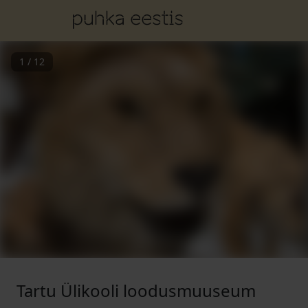
1
/
12
Tartu Ülikooli loodusmuuseum