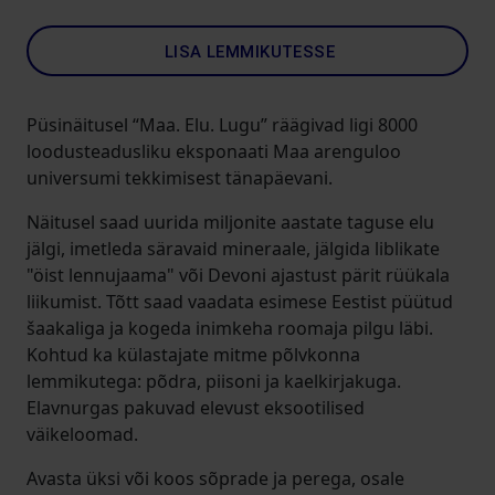
LISA LEMMIKUTESSE
Püsinäitusel “Maa. Elu. Lugu” räägivad ligi 8000
loodusteadusliku eksponaati Maa arenguloo
universumi tekkimisest tänapäevani.
Näitusel saad uurida miljonite aastate taguse elu
jälgi, imetleda säravaid mineraale, jälgida liblikate
"öist lennujaama" või Devoni ajastust pärit rüükala
liikumist. Tõtt saad vaadata esimese Eestist püütud
šaakaliga ja kogeda inimkeha roomaja pilgu läbi.
Kohtud ka külastajate mitme põlvkonna
lemmikutega: põdra, piisoni ja kaelkirjakuga.
Elavnurgas pakuvad elevust eksootilised
väikeloomad.
Avasta üksi või koos sõprade ja perega, osale