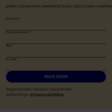
public.component.newsletterSubscription.text.undefin
Eesnimi
*
Perekonnanimi
*
Riik
*
E-mail
*
REGISTREERI
Registreerudes nõustute isikuandmete
töötlemisega.
privaatsuspoliitikas
.