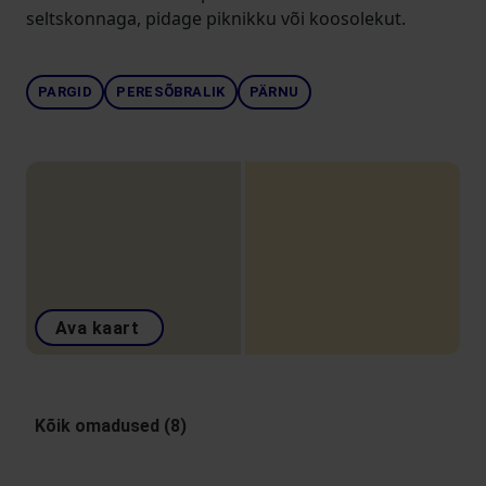
seltskonnaga, pidage piknikku või koosolekut.
PARGID
PERESÕBRALIK
PÄRNU
Ava kaart
Kõik omadused (8)