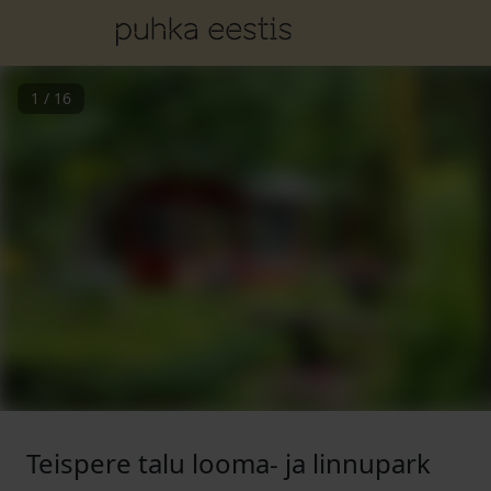
1
/
16
Teispere talu looma- ja linnupark