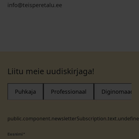
info@teisperetalu.ee
Liitu meie uudiskirjaga!
Puhkaja
Professionaal
Diginomaad
public.component.newsletterSubscription.text.undefin
Eesnimi
*