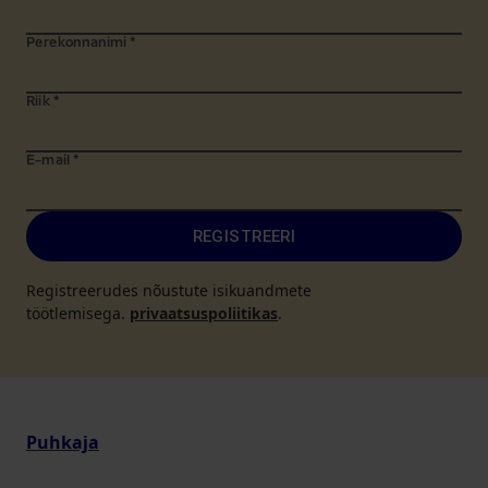
Perekonnanimi
*
Riik
*
E-mail
*
REGISTREERI
Registreerudes nõustute isikuandmete
töötlemisega.
privaatsuspoliitikas
.
Puhkaja