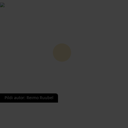
Pildi autor
:
Reimo Ruubel