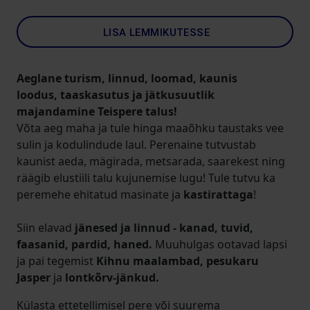
LISA LEMMIKUTESSE
Aeglane turism, linnud, loomad, kaunis
loodus, taaskasutus ja jätkusuutlik
majandamine Teispere talus!
Võta aeg maha ja tule hinga maaõhku taustaks vee
sulin ja kodulindude laul. Perenaine tutvustab
kaunist aeda, mägirada, metsarada, saarekest ning
räägib elustiili talu kujunemise lugu! Tule tutvu ka
peremehe ehitatud masinate ja
kastirattaga
!
Siin elavad
jänesed ja linnud - kanad, tuvid,
faasanid, pardid, haned.
Muuhulgas ootavad lapsi
ja pai tegemist
Kihnu maalambad, pesukaru
Jasper
ja
lontkõrv-jänkud.
Külasta ettetellimisel pere või suurema