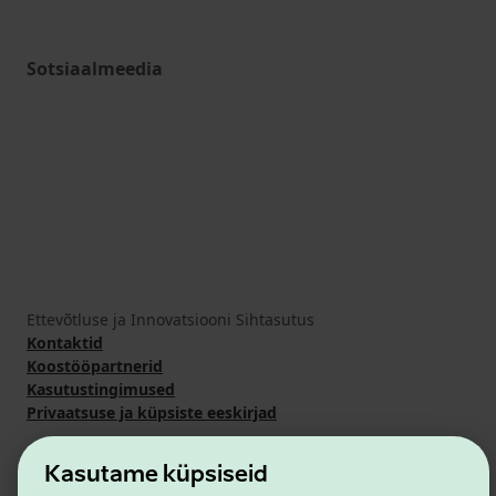
Sotsiaalmeedia
Ettevõtluse ja Innovatsiooni Sihtasutus
Kontaktid
Koostööpartnerid
Kasutustingimused
Privaatsuse ja küpsiste eeskirjad
Kasutame küpsiseid