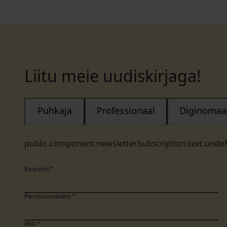
Liitu meie uudiskirjaga!
Puhkaja
Professionaal
Diginomaa
public.component.newsletterSubscription.text.unde
Eesnimi
*
Perekonnanimi
*
Riik
*