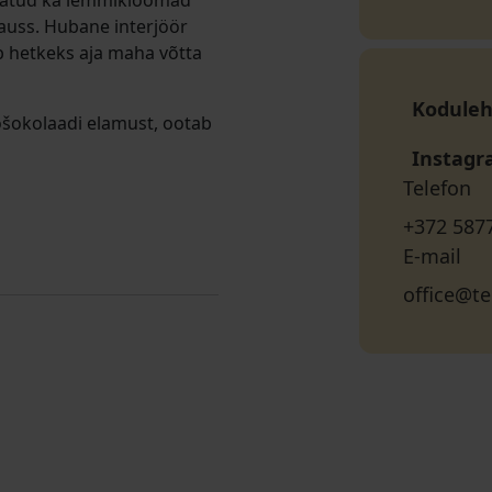
odatud ka lemmikloomad
kauss. Hubane interjöör
b hetkeks aja maha võtta
Koduleh
ööšokolaadi elamust, ootab
Instag
Telefon
+372 587
E-mail
office@te