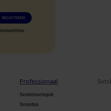
REGISTREERI
atsuspoliitikas
.
Professionaal
Sots
Turismiuuringud
Turundus