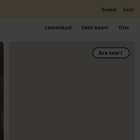
Sisene
Eesti
Lemmikud
Eesti kaart
Otsi
Ava kaart