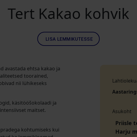
Tert Kakao kohvik
LISA LEMMIKUTESSE
d avastada ehtsa kakao ja
aliteetsed toorained,
Lahtioleku
obivad nii lühikeseks
Aastaring
gid, käsitööšokolaadi ja
ntensiivset maitset.
Asukoht
Priisle 
sõpradega kohtumiseks kui
Harju 