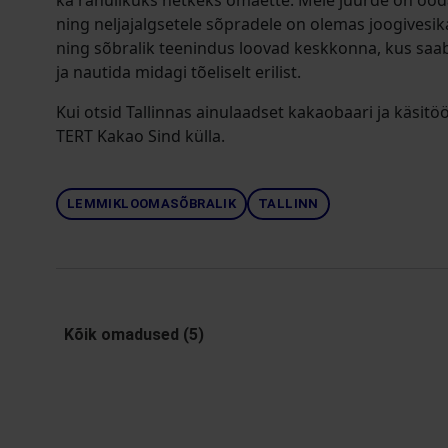
ka rahulikuks hetkeks omaette. Meie juurde on o
ning neljajalgsetele sõpradele on olemas joogivesi
ning sõbralik teenindus loovad keskkonna, kus saa
ja nautida midagi tõeliselt erilist.
Kui otsid Tallinnas ainulaadset kakaobaari ja käsit
TERT Kakao Sind külla.
LEMMIKLOOMASÕBRALIK
TALLINN
Kõik omadused (5)