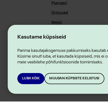
Planeeri
Üritused
Meist
Kasutame küpsiseid
Ettevõtluse ja Innovatsioon
Parima kasutajakogemuse pakkumiseks kasutab me
Küsime sinult luba, et kasutada küpsiseid, mis ei o
meie veebilehe põhifunktsioonide toimimiseks.
LUBA KÕIK
MUUDAN KÜPSISTE EELISTUSI