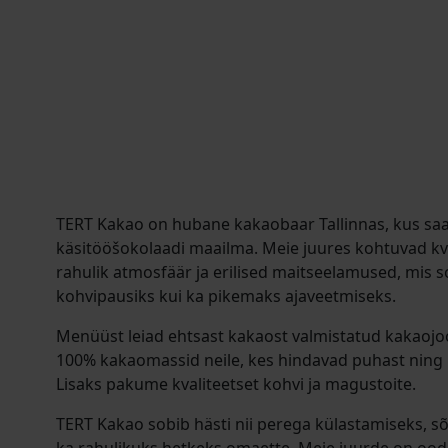
TERT Kakao on hubane kakaobaar Tallinnas, kus saa
käsitööšokolaadi maailma. Meie juures kohtuvad kv
rahulik atmosfäär ja erilised maitseelamused, mis s
kohvipausiks kui ka pikemaks ajaveetmiseks.
Menüüst leiad ehtsast kakaost valmistatud kakaojoo
100% kakaomassid neile, kes hindavad puhast ning i
Lisaks pakume kvaliteetset kohvi ja magustoite.
TERT Kakao sobib hästi nii perega külastamiseks, 