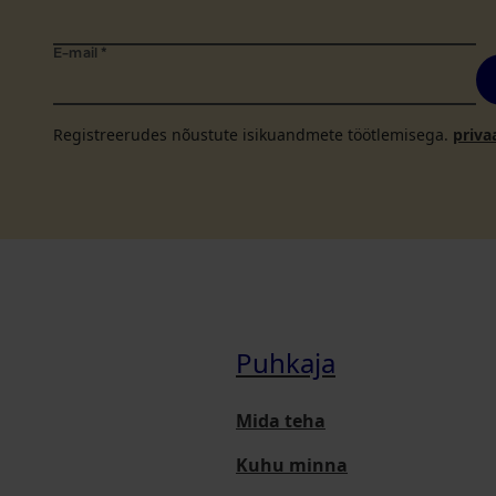
E-mail
*
Registreerudes nõustute isikuandmete töötlemisega.
priva
Puhkaja
Mida teha
Kuhu minna