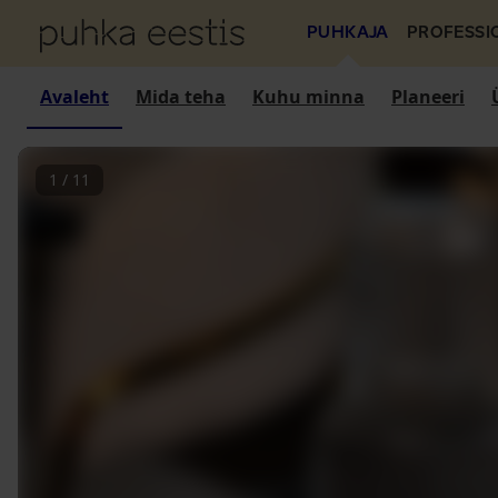
PUHKAJA
PROFESSI
Avaleht
Mida teha
Kuhu minna
Planeeri
1
/
11