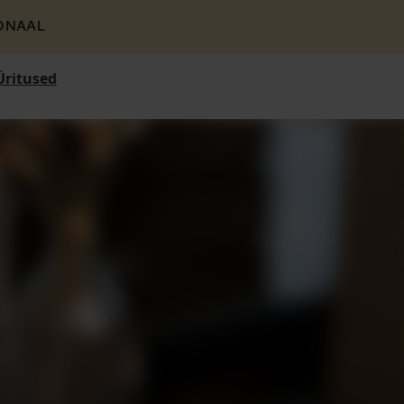
ONAAL
Üritused