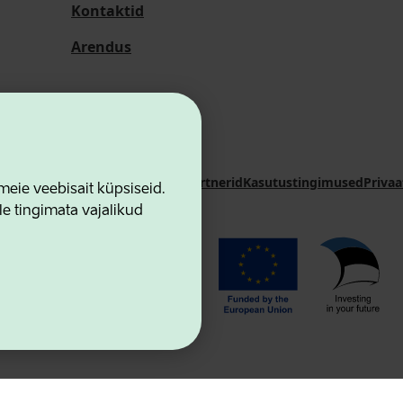
Kontaktid
Arendus
i Sihtasutus
Kontaktid
Koostööpartnerid
Kasutustingimused
Privaa
ie veebisait küpsiseid.
le tingimata vajalikud