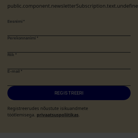
public.component.newsletterSubscription.text.undefin
Eesnimi
*
Perekonnanimi
*
Riik
*
E-mail
*
REGISTREERI
Registreerudes nõustute isikuandmete
töötlemisega.
privaatsuspoliitikas
.