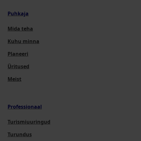
Puhkaja
Mida teha
Kuhu minna
Planeeri
Üritused
Meist
Professionaal
Turismiuuringud
Turundus