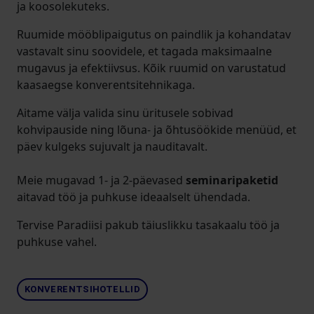
ja koosolekuteks.
Ruumide mööblipaigutus on paindlik ja kohandatav
vastavalt sinu soovidele, et tagada maksimaalne
mugavus ja efektiivsus. Kõik ruumid on varustatud
kaasaegse konverentsitehnikaga.
Aitame välja valida sinu üritusele sobivad
kohvipauside ning lõuna- ja õhtusöökide menüüd, et
päev kulgeks sujuvalt ja nauditavalt.
Meie mugavad 1- ja 2-päevased
seminaripaketid
aitavad töö ja puhkuse ideaalselt ühendada.
Tervise Paradiisi pakub täiuslikku tasakaalu töö ja
puhkuse vahel.
KONVERENTSIHOTELLID