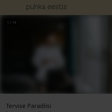
1
/
14
Tervise Paradiisi