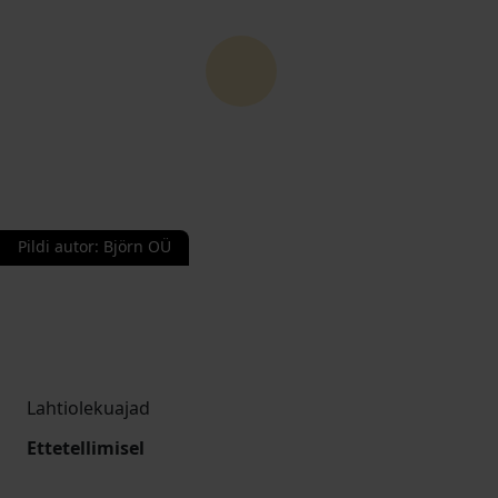
Pildi autor
:
Björn OÜ
Lahtiolekuajad
Ettetellimisel