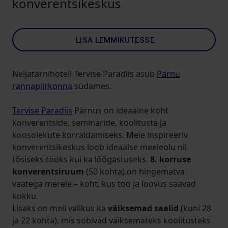
konverentsikeskus
LISA LEMMIKUTESSE
Neljatärnihotell Tervise Paradiis asub
Pärnu
rannapiirkonna
südames.
Tervise Paradiis
Pärnus on ideaalne koht
konverentside, seminaride, koolituste ja
koosolekute korraldamiseks. Meie inspireeriv
konverentsikeskus loob ideaalse meeleolu nii
tõsiseks tööks kui ka lõõgastuseks.
8. korruse
konverentsiruum
(50 kohta) on hingematva
vaatega merele – koht, kus töö ja loovus saavad
kokku.
Lisaks on meil valikus ka
väiksemad saalid
(kuni 28
ja 22 kohta), mis sobivad väiksemateks koolitusteks