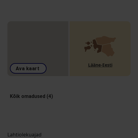
Lääne-Eesti
Ava kaart
Kõik omadused (4)
Lahtiolekuajad