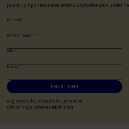
public.component.newsletterSubscription.text.undefin
Eesnimi
*
Perekonnanimi
*
Riik
*
E-mail
*
REGISTREERI
Registreerudes nõustute isikuandmete
töötlemisega.
privaatsuspoliitikas
.