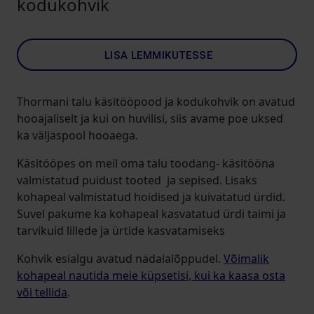
kodukohvik
LISA LEMMIKUTESSE
Thormani talu käsitööpood ja kodukohvik on avatud
hooajaliselt ja kui on huvilisi, siis avame poe uksed
ka väljaspool hooaega.
Käsitööpes on meil oma talu toodang- käsitööna
valmistatud puidust tooted ja sepised. Lisaks
kohapeal valmistatud hoidised ja kuivatatud ürdid.
Suvel pakume ka kohapeal kasvatatud ürdi taimi ja
tarvikuid lillede ja ürtide kasvatamiseks
Kohvik esialgu avatud nädalalõppudel.
Võimalik
kohapeal nautida meie küpsetisi, kui ka kaasa osta
või tellida
.