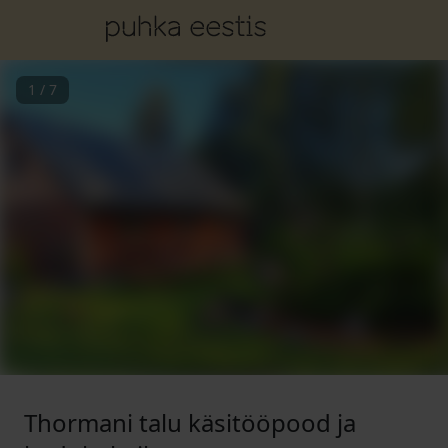
1
/
7
Thormani talu käsitööpood ja