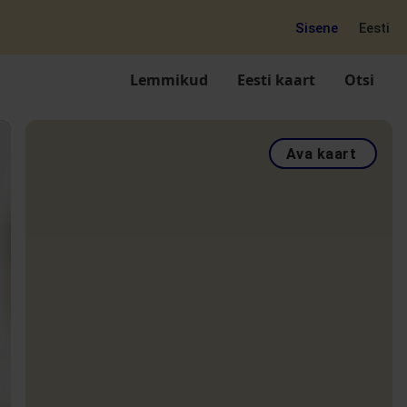
Sisene
Eesti
Lemmikud
Eesti kaart
Otsi
Ava kaart