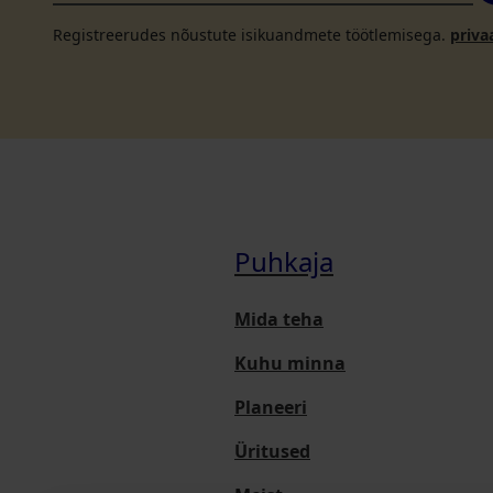
Registreerudes nõustute isikuandmete töötlemisega.
priva
Puhkaja
Mida teha
Kuhu minna
Planeeri
Üritused