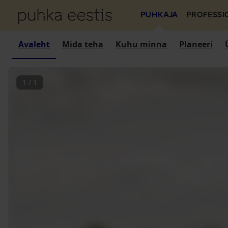
PUHKAJA
PROFESSI
Avaleht
Mida teha
Kuhu minna
Planeeri
1
/
1