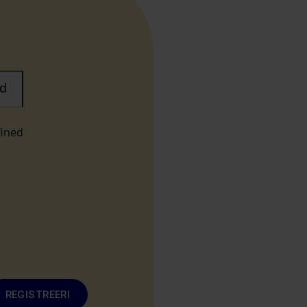
d
fined
REGISTREERI