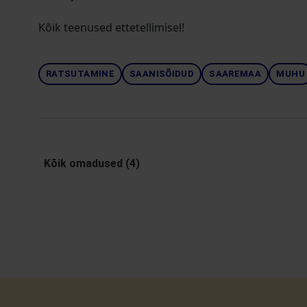
Kõik teenused ettetellimisel!
RATSUTAMINE
SAANISÕIDUD
SAAREMAA
MUHU
Kõik omadused (4)