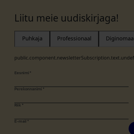
Liitu meie uudiskirjaga!
Puhkaja
Professionaal
Diginomaa
public.component.newsletterSubscription.text.unde
Eesnimi
*
Perekonnanimi
*
Riik
*
E-mail
*