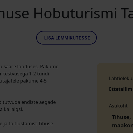
huse Hobuturismi T
LISA LEMMIKUTESSE
hu saare looduses. Pakume
n kestvusega 1-2 tundi
Lahtioleku
sutajatele pakume 4-5
Ettetellim
ib tutvuda endiste aegade
Asukoht
 ka jalgsi.
Tihuse,
 ja toitlustamist Tihuse
maako