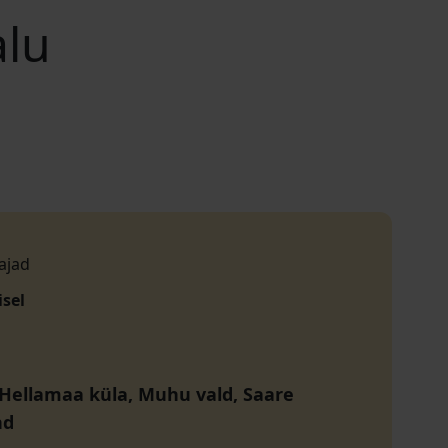
alu
ajad
isel
 Hellamaa küla, Muhu vald, Saare
nd