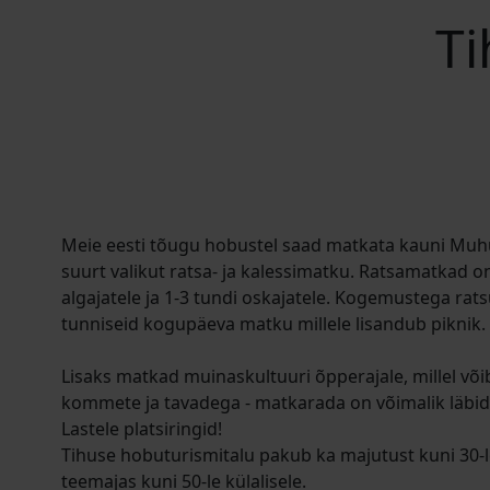
Ti
Meie eesti tõugu hobustel saad matkata kauni Mu
suurt valikut ratsa- ja kalessimatku. Ratsamatkad o
algajatele ja 1-3 tundi oskajatele. Kogemustega rat
tunniseid kogupäeva matku millele lisandub piknik.
Lisaks matkad muinaskultuuri õpperajale, millel võ
kommete ja tavadega - matkarada on võimalik läbida
Lastele platsiringid!
Tihuse hobuturismitalu pakub ka majutust kuni 30-le
teemajas kuni 50-le külalisele.