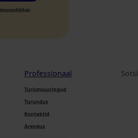
atsuspoliitikas
.
Professionaal
Sots
Turismiuuringud
Turundus
Kontaktid
Arendus