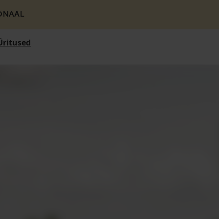
ONAAL
Üritused