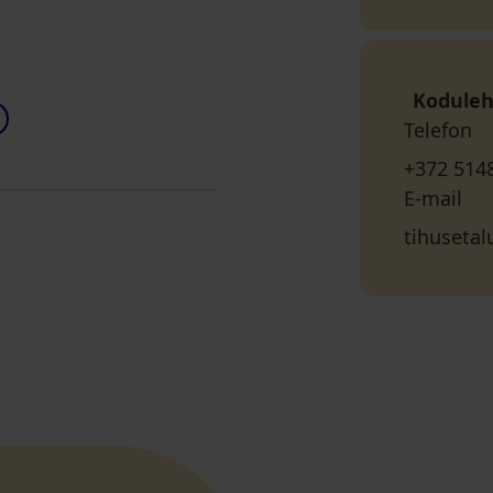
Koduleh
Telefon
+372 514
E-mail
tihuseta