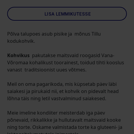
LISA LEMMIKUTESSE
Põlva talupoes asub pisike ja mõnus Tillu
kodukohvik.
Kohvikus
pakutakse maitsvaid roogasid Vana-
Võromaa kohalikust toorainest, toidud tihti kooslus
vanast traditsioonist uues võtmes.
Meil on oma pagarikoda, mis küpsetab päev läbi
saiakesi ja pirukaid nii, et kohvik on pidevalt head
lõhna täis ning letil vastvalminud saiakesed.
Meie imeline kondiiter meisterdab iga päev
põnevaid, rikkalikke ja hullutavalt maitsvaid kooke
ning torte. Oskame valmistada torte ka gluteeni- ja