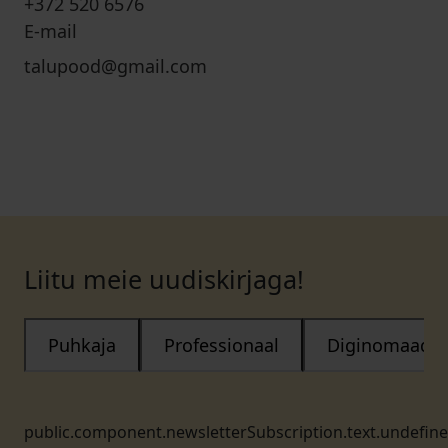
+372 520 6576
E-mail
talupood@gmail.com
Liitu meie uudiskirjaga!
Puhkaja
Professionaal
Diginomaad
public.component.newsletterSubscription.text.undefin