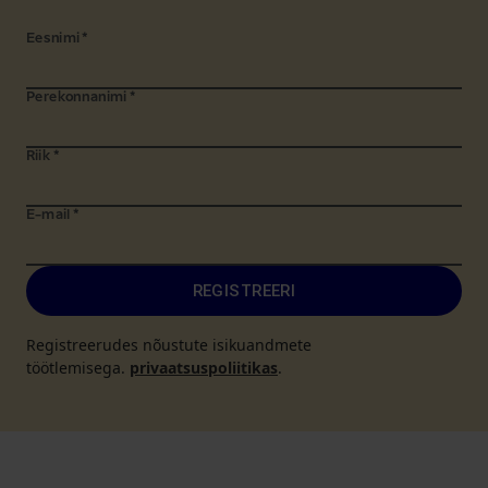
Eesnimi
*
Perekonnanimi
*
Riik
*
E-mail
*
REGISTREERI
Registreerudes nõustute isikuandmete
töötlemisega.
privaatsuspoliitikas
.