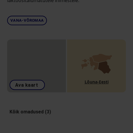
laktoositalumatutele inimestele.
VANA-VÕROMAA
Lõuna-Eesti
Ava kaart
Kõik omadused (3)