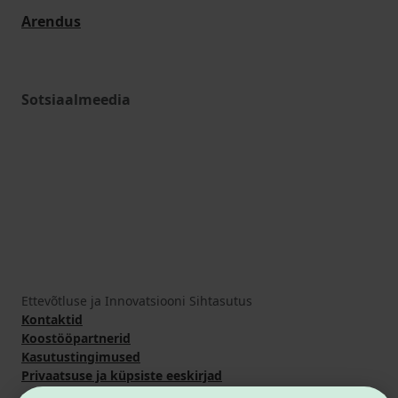
Arendus
Sotsiaalmeedia
Ettevõtluse ja Innovatsiooni Sihtasutus
Kontaktid
Koostööpartnerid
Kasutustingimused
Privaatsuse ja küpsiste eeskirjad