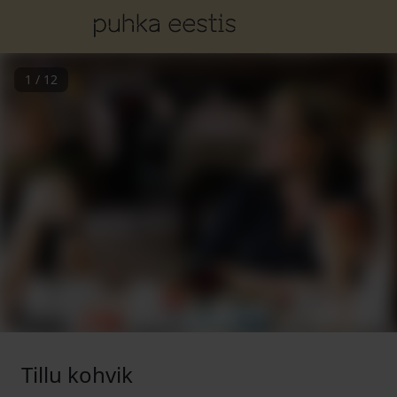
1
/
12
Tillu kohvik