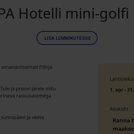
PA Hotelli mini-golf
LISA LEMMIKUTESSE
ed omanäolisemad Põhja-
Lahtioleku
Tule ja proovi järele mitu
1. apr - 31
15 erineva raskusastmega
Asukoht
 sünnipäevi ja veeta
Ranna tn
maako