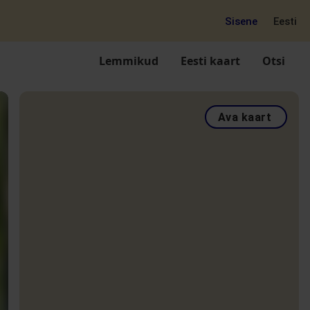
Sisene
Eesti
Lemmikud
Eesti kaart
Otsi
Ava kaart