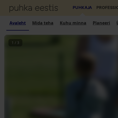
PUHKAJA
PROFESSI
Avaleht
Mida teha
Kuhu minna
Planeeri
1
/
3