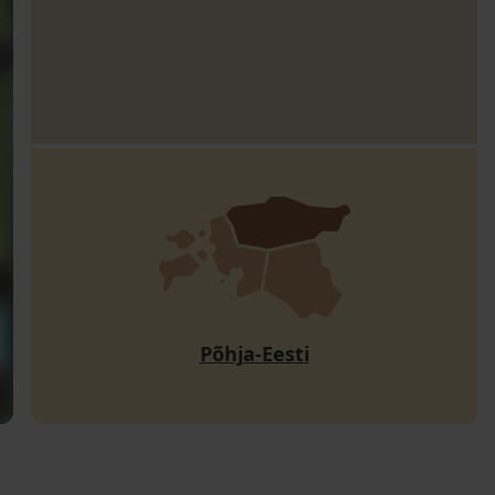
Põhja-Eesti