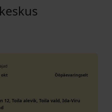
i keskus
ajad
. okt
Ööpäevaringselt
 12, Toila alevik, Toila vald, Ida-Viru
nd