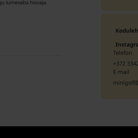
ogu lumevaba hooaja.
Koduleh
Instag
Telefon
+372 334
E-mail
minigolf@