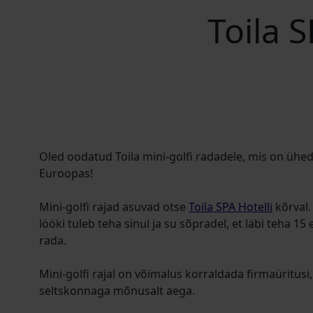
Toila S
Oled oodatud Toila mini-golfi radadele, mis on üh
Euroopas!
Mini-golfi rajad asuvad otse
Toila SPA Hotelli
kõrval. 
lööki tuleb teha sinul ja su sõpradel, et läbi teha 
rada.
Mini-golfi rajal on võimalus korraldada firmaüritusi,
seltskonnaga mõnusalt aega.