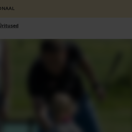
ONAAL
Üritused