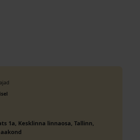
ajad
isel
ats 1a, Kesklinna linnaosa, Tallinn,
maakond