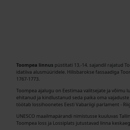
Toompea linnus
püstitati 13.-14. sajandil rajatud
idatiiva alusmüüridele. Hilisbarokse fassaadiga Too
1767-1773.
Toompea ajalugu on Eestimaa valitsejate ja võimu lug
ehitanud ja kindlustanud seda paika oma vajaduste j
töötab lossihoonetes Eesti Vabariigi parlament - Rii
UNESCO maailmapärandi nimistusse kuuluvas Talli
Toompea loss ja Lossiplats jutustavad linna keskae