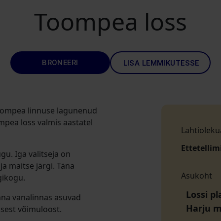
Toompea loss
BRONEERI
LISA LEMMIKUTESSE
 Toompea linnuse lagunenud
mpea loss valmis aastatel
Lahtioleku
Ettetellim
u. Iga valitseja on
a maitse järgi. Täna
Asukoht
gikogu.
Lossi pl
nna vanalinnas asuvad
Harju 
gsest võimuloost.