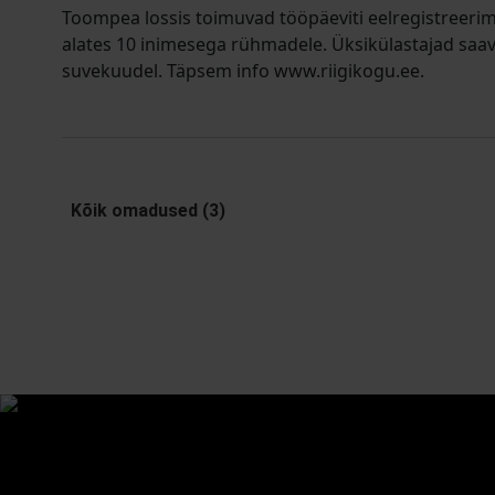
Toompea lossis toimuvad tööpäeviti eelregistreerim
alates 10 inimesega rühmadele. Üksikülastajad saa
suvekuudel. Täpsem info www.riigikogu.ee.
Kõik omadused (3)