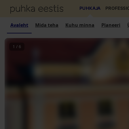
PUHKAJA
PROFESSI
Avaleht
Mida teha
Kuhu minna
Planeeri
1
/
6