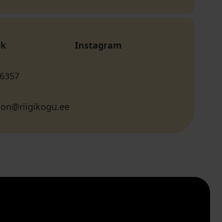
ok
Instagram
 6357
oon@riigikogu.ee