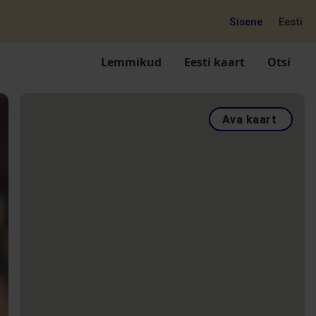
Sisene
Eesti
Lemmikud
Eesti kaart
Otsi
Ava kaart