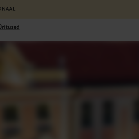
ONAAL
Üritused