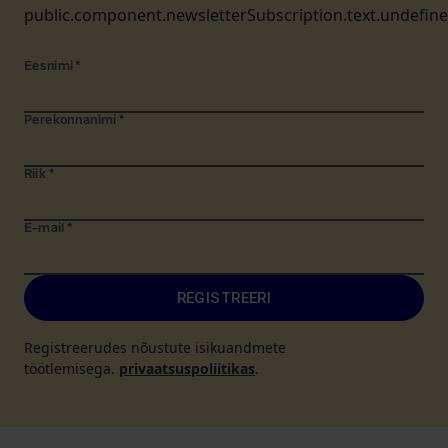
public.component.newsletterSubscription.text.undefin
Eesnimi
*
Perekonnanimi
*
Riik
*
E-mail
*
REGISTREERI
Registreerudes nõustute isikuandmete
töötlemisega.
privaatsuspoliitikas
.