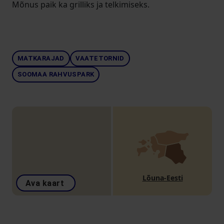
Mõnus paik ka grilliks ja telkimiseks.
MATKARAJAD
VAATETORNID
SOOMAA RAHVUSPARK
Lõuna-Eesti
Ava kaart