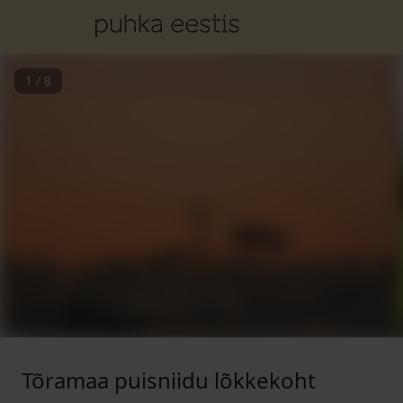
1
/
8
Tõramaa puisniidu lõkkekoht