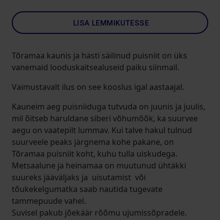
LISA LEMMIKUTESSE
Tõramaa kaunis ja hästi säilinud puisniit on üks
vanemaid looduskaitsealuseid paiku siinmail.
Vaimustavalt ilus on see kooslus igal aastaajal.
Kauneim aeg puisniiduga tutvuda on juunis ja juulis,
mil õitseb haruldane siberi võhumõõk, ka suurvee
aegu on vaatepilt lummav. Kui talve hakul tulnud
suurveele peaks järgnema kohe pakane, on
Tõramaa puisniit koht, kuhu tulla uiskudega.
Metsaalune ja heinamaa on muutunud ühtäkki
suureks jääväljaks ja uisutamist või
tõukekelgumatka saab nautida tugevate
tammepuude vahel.
Suvisel pakub jõekäär rõõmu ujumissõpradele.