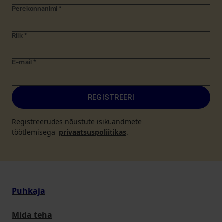
Perekonnanimi
*
Riik
*
E-mail
*
REGISTREERI
Registreerudes nõustute isikuandmete
töötlemisega.
privaatsuspoliitikas
.
Puhkaja
Mida teha