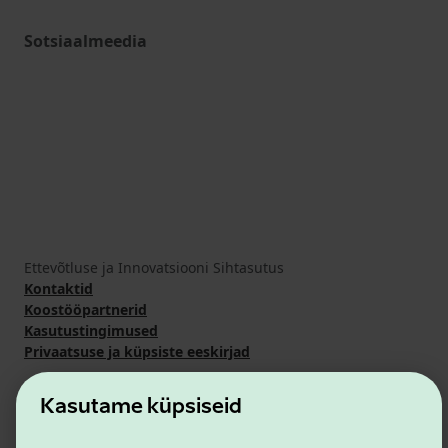
Sotsiaalmeedia
Ettevõtluse ja Innovatsiooni Sihtasutus
Kontaktid
Koostööpartnerid
Kasutustingimused
Privaatsuse ja küpsiste eeskirjad
Kasutame küpsiseid