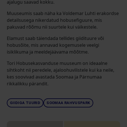
ajalugu saavad kokku.
Muuseumis saab näha ka Voldemar Luhti erakordse
detailsusega nikerdatud hobusefiguure, mis
pakuvad rõõmu nii suurtele kui väikestele.
Elamust saab täiendada tellides giidituure või
hobusõite, mis annavad kogemusele veelgi
isiklikuma ja meeldejäävama mõõtme.
Tori Hobusekasvanduse muuseum on ideaalne
sihtkoht nii peredele, ajaloohuvilistele kui ka neile,
kes soovivad avastada Soomaa ja Pärnumaa
rikkalikku pärandit.
GIIDIGA TUURID
SOOMAA RAHVUSPARK