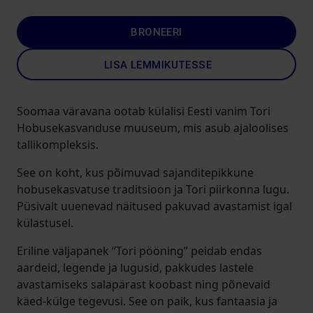
BRONEERI
LISA LEMMIKUTESSE
Soomaa väravana ootab külalisi Eesti vanim Tori
Hobusekasvanduse muuseum, mis asub ajaloolises
tallikompleksis.
See on koht, kus põimuvad sajanditepikkune
hobusekasvatuse traditsioon ja Tori piirkonna lugu.
Püsivalt uuenevad näitused pakuvad avastamist igal
külastusel.
Eriline väljapanek “Tori pööning” peidab endas
aardeid, legende ja lugusid, pakkudes lastele
avastamiseks salapärast koobast ning põnevaid
käed-külge tegevusi. See on paik, kus fantaasia ja