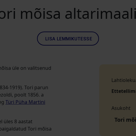
ori mõisa altarimaal
LISA LEMMIKUTESSE
mõisa üle on valitsenud
Lahtioleku
834-1919). Tori p
arun
Ettetellim
zoldi, poolt 1856. a
aeg
Türi Püha Martini
Asukoht
Tori mõi
l üles 8 aastat
 paigaldatud Tori mõisa