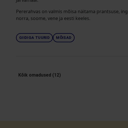
Järvamaal.
Pererahvas on valmis mõisa näitama prantsuse, inglis
norra, soome, vene ja eesti keeles.
GIIDIGA TUURID
MÕISAD
Kõik omadused (12)