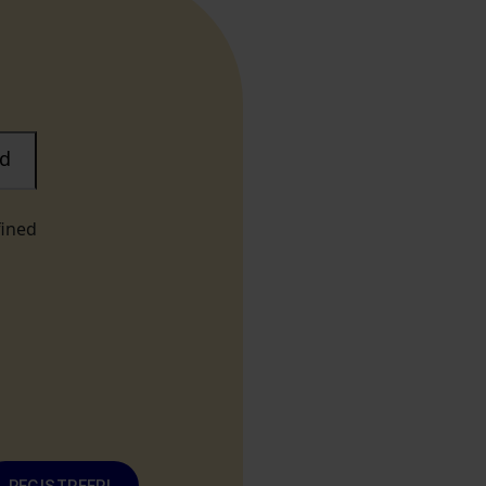
d
fined