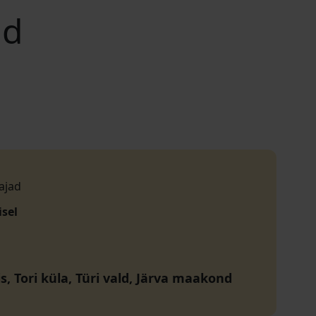
id
ajad
isel
s, Tori küla, Türi vald, Järva maakond