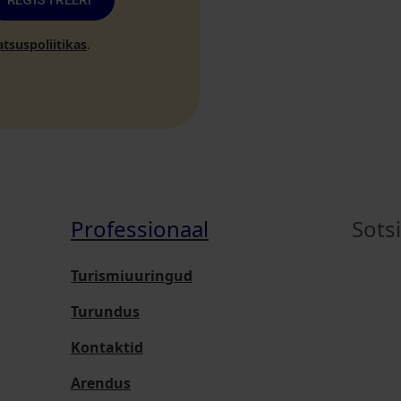
REGISTREERI
atsuspoliitikas
.
Professionaal
Sots
Turismiuuringud
Turundus
Kontaktid
Arendus