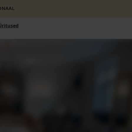
ONAAL
Üritused