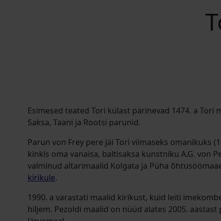
T
Esimesed teated Tori külast pärinevad 1474. a Tori 
Saksa, Taani ja Rootsi parunid.
Parun von Frey pere jäi Tori viimaseks omanikuks (1
kinkis oma vanaisa, baltisaksa kunstniku A.G. von Pe
valminud altarimaalid Kolgata ja Püha õhtusööma
kirikule
.
1990. a varastati maalid kirikust, kuid leiti imekombe
hiljem.
Pezoldi maalid on nüüd alates 2005. aastast