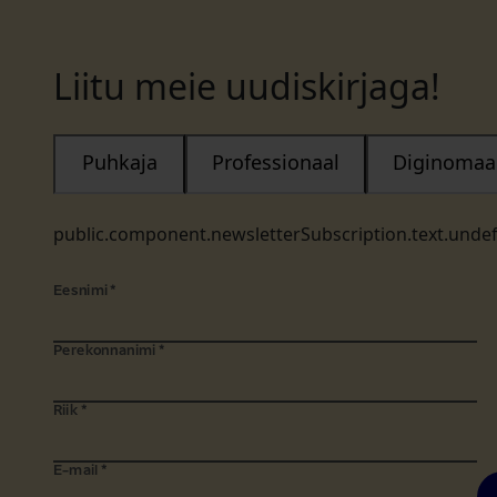
Liitu meie uudiskirjaga!
Puhkaja
Professionaal
Diginomaa
public.component.newsletterSubscription.text.unde
Eesnimi
*
Perekonnanimi
*
Riik
*
E-mail
*