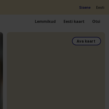
Sisene
Eesti
Lemmikud
Eesti kaart
Otsi
Ava kaart