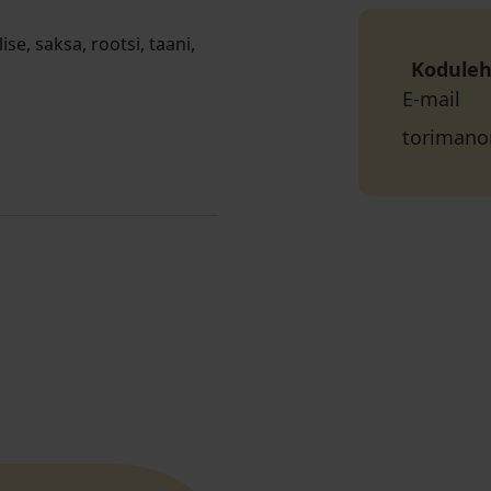
e, saksa, rootsi, taani,
Koduleh
E-mail
torimano