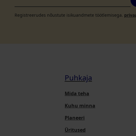
Registreerudes nõustute isikuandmete töötlemisega.
priva
Puhkaja
Mida teha
Kuhu minna
Planeeri
Üritused