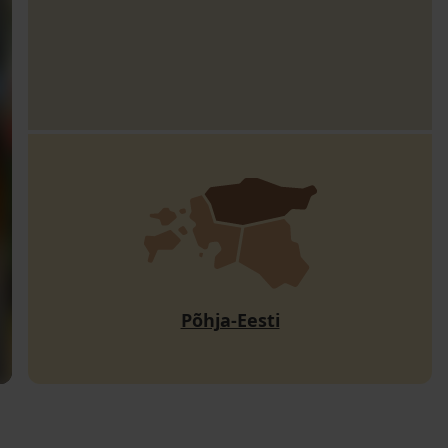
Põhja-Eesti