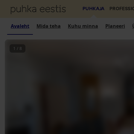
PUHKAJA
PROFESSI
Avaleht
Mida teha
Kuhu minna
Planeeri
1
/
8