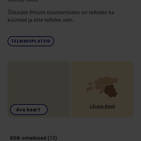
Õdusate õhtute sisustamiseks on telkides ka
küünlad ja ette tellides vein.
TELKIMISPLATSID
Lõuna-Eesti
Ava kaart
Kõik omadused (13)