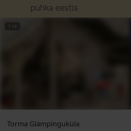
1
/
6
Torma Glämpinguküla