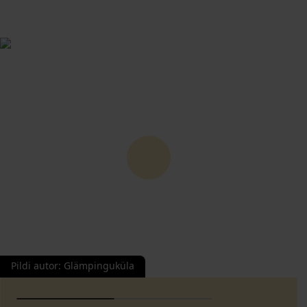
Pildi autor
:
Glämpinguküla