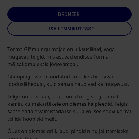
BRONEERI
LISA LEMMIKUTESSE
Torma Glämpingu majad on luksuslikud, väga
mugavad telgid, mis asuvad endises Torma
mõisakompleksis Jõgevamaal.
Glämpingusse on oodatud kõik, kes hindavad
looduslähedust, kuid samas naudivad ka mugavust.
Telgis on lai voodi, laud, toolid ning sooja annab
kamin, külmakartlikele on olemas ka pleedid. Telgis
saate endale valmistada ise süüa või see soovi korral
tellida hoopiski meilt.
Õues on olemas grill, laud, pingid ning jalutamiseks
mõnus hoov.