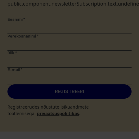
public.component.newsletterSubscription.text.undefin
Eesnimi
*
Perekonnanimi
*
Riik
*
E-mail
*
REGISTREERI
Registreerudes nõustute isikuandmete
töötlemisega.
privaatsuspoliitikas
.