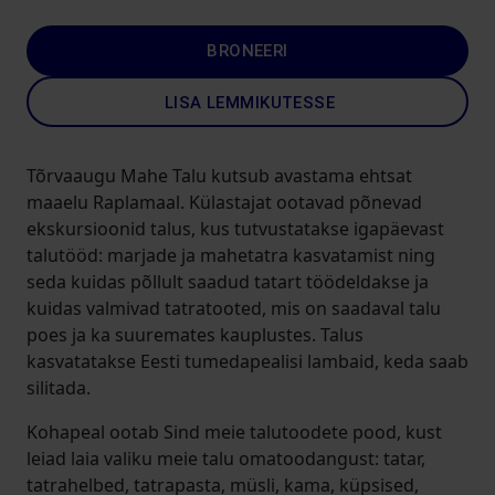
BRONEERI
LISA LEMMIKUTESSE
Tõrvaaugu Mahe Talu kutsub avastama ehtsat
maaelu Raplamaal. Külastajat ootavad põnevad
ekskursioonid talus, kus tutvustatakse igapäevast
talutööd: marjade ja mahetatra kasvatamist ning
seda kuidas põllult saadud tatart töödeldakse ja
kuidas valmivad tatratooted, mis on saadaval talu
poes ja ka suuremates kauplustes. Talus
kasvatatakse Eesti tumedapealisi lambaid, keda saab
silitada.
Kohapeal ootab Sind meie talutoodete pood, kust
leiad laia valiku meie talu omatoodangust: tatar,
tatrahelbed, tatrapasta, müsli, kama, küpsised,