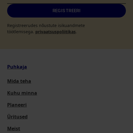
REGISTREERI
Registreerudes nõustute isikuandmete
töötlemisega.
privaatsuspoliitikas
.
Puhkaja
Mida teha
Kuhu minna
Planeeri
Üritused
Meist