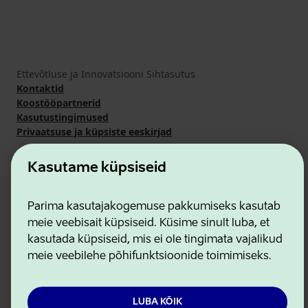
Ettevõtluse ja Innovatsiooni Sihtasutus
Kontaktid
Koostööpartnerid
Kasutustingimused
Privaatsuse ja küpsiste eeskirjad
Kasutame küpsiseid
Parima kasutajakogemuse pakkumiseks kasutab
meie veebisait küpsiseid. Küsime sinult luba, et
kasutada küpsiseid, mis ei ole tingimata vajalikud
meie veebilehe põhifunktsioonide toimimiseks.
LUBA KÕIK