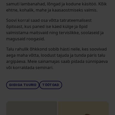
samuti lambanahad, lõngad ja kodune käsitöö. Kõik
ehtne, kohalik, mahe ja kaasaostmiseks valmis.
Soovi korral saad osa võtta tatrateemalisest
õpitoast, kus paned ise käed külge ja õpid
valmistama maitsvaid ning tervislikke, soolaseid ja
magusaid roogasid.
Talu rahulik õhkkond sobib hästi neile, kes soovivad
aega maha võtta, loodust tajuda ja tunda päris talu
argipäeva. Meie sainamajas saab pidada sünnipäeva
või korraldada seminari.
GIIDIGA TUURID
TÖÖTOAD