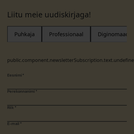
Liitu meie uudiskirjaga!
Puhkaja
Professionaal
Diginomaad
public.component.newsletterSubscription.text.undefin
Eesnimi
*
Perekonnanimi
*
Riik
*
E-mail
*