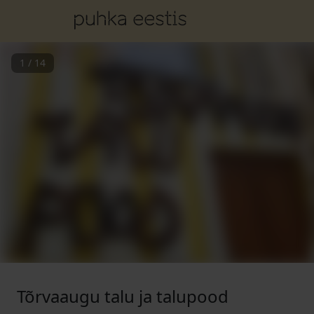
1
/
14
Tõrvaaugu talu ja talupood