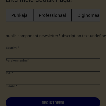
Puhkaja
Professionaal
Diginomaad
public.component.newsletterSubscription.text.undefin
Eesnimi
*
Perekonnanimi
*
Riik
*
E-mail
*
REGISTREERI