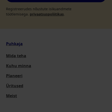
Registreerudes nõustute isikuandmete
töötlemisega.
privaatsuspoliitikas
.
Puhkaja
Mida teha
Kuhu minna
Planeeri
Üritused
Meist