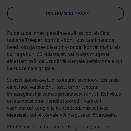
LISA LEMMIKUTESSE
Paide südalinnas, peatänava ääres, ootab Sind
hubane Treegeri kohvik – koht, kus saad nautida
head toitu ja meeldivat õhkkonda. Kohvik mahutab
korraga kuni 60 külastajat, pakkudes mugavat
einestamisvõimalust nii väiksemale seltskonnale kui
ka suuremale grupile.
Suvisel ajal on avatud ka kaunis sisehoov, kus saab
einestada värske õhu käes, ümbritsetuna
linnasaginast ja samas privaatsest rahust. Kohvikus
on saadaval oma kondiitritooted – värskelt
valmistatud koogid ja küpsetised, mis sobivad
ideaalselt kohvi kõrvale või magusaks lõpetuseks.
Ettetellimisel toitlustatakse ka gruppe, muutes