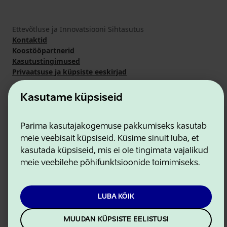
Ettevõtluse ja Innovatsiooni Sihtasutus
Kontaktid
Koostööpartnerid
Kasutustingimused
Privaatsuse ja küpsiste eeskirjad
Kasutame küpsiseid
Parima kasutajakogemuse pakkumiseks kasutab
meie veebisait küpsiseid. Küsime sinult luba, et
kasutada küpsiseid, mis ei ole tingimata vajalikud
meie veebilehe põhifunktsioonide toimimiseks.
LUBA KÕIK
MUUDAN KÜPSISTE EELISTUSI