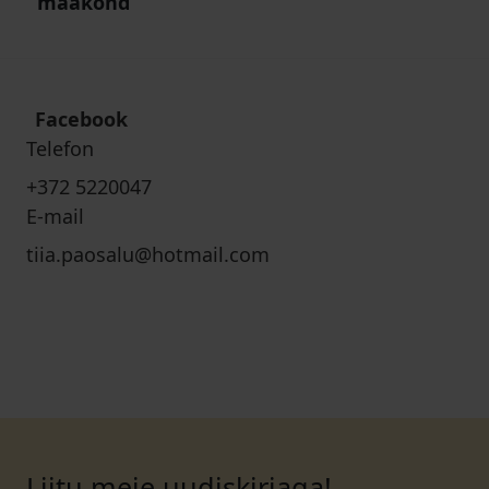
maakond
Facebook
Telefon
+372 5220047
E-mail
tiia.paosalu@hotmail.com
Liitu meie uudiskirjaga!