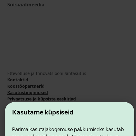
Sotsiaalmeedia
Ettevõtluse ja Innovatsiooni Sihtasutus
Kontaktid
Koostööpartnerid
Kasutustingimused
Privaatsuse ja küpsiste eeskirjad
Kasutame küpsiseid
Parima kasutajakogemuse pakkumiseks kasutab