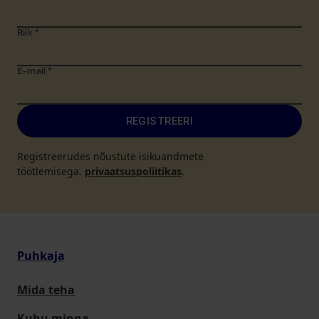
Riik
*
E-mail
*
REGISTREERI
Registreerudes nõustute isikuandmete
töötlemisega.
privaatsuspoliitikas
.
Puhkaja
Mida teha
Kuhu minna