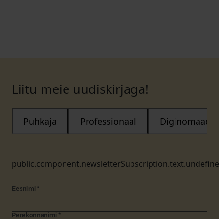
Liitu meie uudiskirjaga!
Puhkaja
Professionaal
Diginomaad
public.component.newsletterSubscription.text.undefin
Eesnimi
*
Perekonnanimi
*