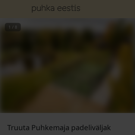
1
/
8
Truuta Puhkemaja padeliväljak