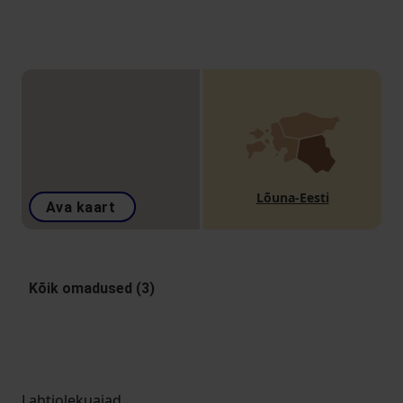
Lõuna-Eesti
Ava kaart
Kõik omadused (3)
Lahtiolekuajad