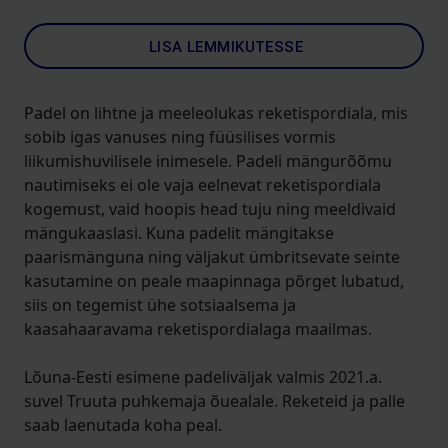
LISA LEMMIKUTESSE
Padel on lihtne ja meeleolukas reketispordiala, mis
sobib igas vanuses ning füüsilises vormis
liikumishuvilisele inimesele. Padeli mängurõõmu
nautimiseks ei ole vaja eelnevat reketispordiala
kogemust, vaid hoopis head tuju ning meeldivaid
mängukaaslasi. Kuna padelit mängitakse
paarismänguna ning väljakut ümbritsevate seinte
kasutamine on peale maapinnaga põrget lubatud,
siis on tegemist ühe sotsiaalsema ja
kaasahaaravama reketispordialaga maailmas.
Lõuna-Eesti esimene padeliväljak valmis 2021.a.
suvel Truuta puhkemaja õuealale. Reketeid ja palle
saab laenutada koha peal.