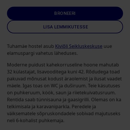
BRONEERI
LISA LEMMIKUTESSE
Tuhamäe hostel asub
Kiviõli Seikluskeskuse
uue
elamuspargi vahetus läheduses.
Moderne puidust kahekorruseline hoone mahutab
32 külastajat, lisavooditega kuni 42. Rõdudega toad
pakuvad mõnusat kodust äraolemist ja ilusat vaadet
mäele. Igas toas on WC ja duširuum. Teie käsutuses
on puhkeruum, köök, saun ja riietekuivatusruum.
Rentida saab tünnisauna ja gaasigrilli. Olemas on ka
telkimisala ja karavaniparkla. Peredele ja
väiksematele sõpruskondadele sobivad majutuseks
neli 6-kohalist puhkemaja.