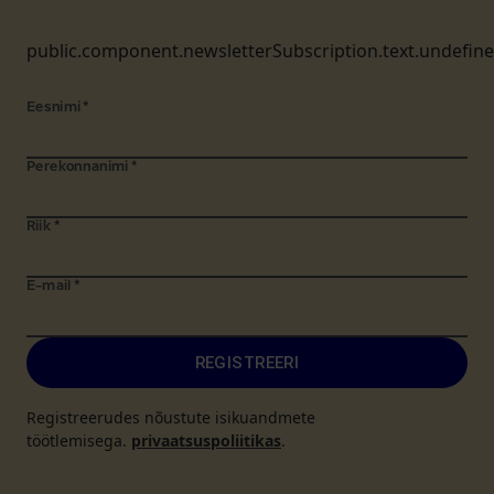
public.component.newsletterSubscription.text.undefin
Eesnimi
*
Perekonnanimi
*
Riik
*
E-mail
*
REGISTREERI
Registreerudes nõustute isikuandmete
töötlemisega.
privaatsuspoliitikas
.