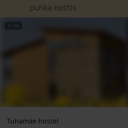
1
/
18
Tuhamäe hostel