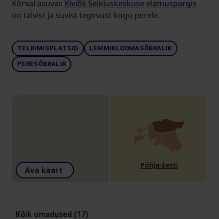
Kõrval asuvas
Kiviõli Seikluskeskuse elamuspargis
on talvist ja suvist tegevust kogu perele.
TELKIMISPLATSID
LEMMIKLOOMASÕBRALIK
PERESÕBRALIK
Põhja-Eesti
Ava kaart
Kõik omadused (17)