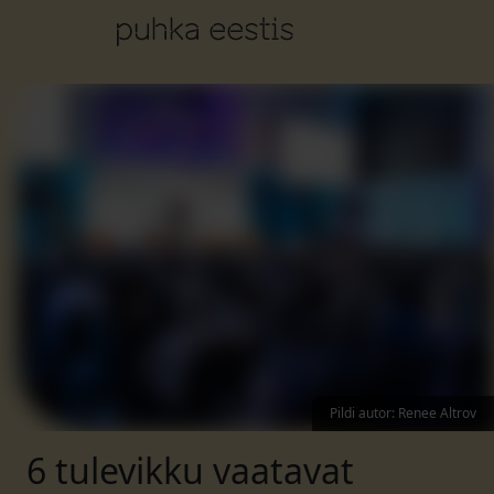
Pildi autor
:
Renee Altrov
6 tulevikku vaatavat