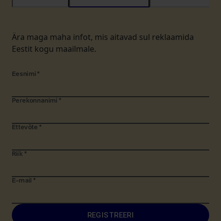
Ära maga maha infot, mis aitavad sul reklaamida
Eestit kogu maailmale.
Eesnimi
*
Perekonnanimi
*
Ettevõte
*
Riik
*
E-mail
*
REGISTREERI