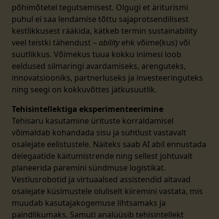
põhimõtetel tegutsemisest. Olgugi et äriturismi
puhul ei saa lendamise tõttu sajaprotsendilisest
kestlikkusest rääkida, kätkeb termin sustainability
veel teistki tähendust –
ability
ehk võime(kus) või
suutlikkus. Võimekus tuua kokku inimesi loob
eeldused silmaringi avardamiseks, arenguteks,
innovatsiooniks, partnerluseks ja investeeringuteks
ning seegi on kokkuvõttes jätkusuutlik.
Tehisintellektiga eksperimenteerimine
Tehisaru kasutamine ürituste korraldamisel
võimaldab kohandada sisu ja suhtlust vastavalt
osalejate eelistustele. Näiteks saab AI abil ennustada
delegaatide käitumistrende ning sellest johtuvalt
planeerida paremini sündmuse logistikat.
Vestlusrobotid ja virtuaalsed assistendid aitavad
osalejate küsimustele oluliselt kiiremini vastata, mis
muudab kasutajakogemuse lihtsamaks ja
paindlikumaks. Samuti analüüsib tehisintellekt