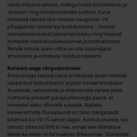
reisid mõjutusvahend, millega hoida töömeeleolu ja
-kultuuri ning inimestevahelisi suhteid. Kuna
inimesed teevad üha rohkem kaugtööd - nii
pikaajalistel reisidel kui kodukontoris – toovad
motivatsioonireisid personali kokku ning hoiavad
inimestes kokkukuuluvustunnet ja motivatsiooni.
Nende reiside laiem mõte on olla tööandjana
atraktiivne ja ennetada tööjõuprobleemi.
Rohkem aega võrgustumisele
Äriturismiga seotud reisid ei tähenda enam tihedalt
täispikitud töökohtumisi ja pikki konverentsipäevi.
Arutelude, seminaride ja ettekannete vahele peab
mahtuma piisavalt paraja pikkusega pause, et
inimestel oleks võimalik suhelda. Näiteks
konverentside lõunapausid on täna märgatavalt
pikemad kui 10-15 aastat tagasi. Kokkutulnutele, kes
silmast silma nii tihti ei näe, annab see võimaluse
lävida ka mitte nii formaalses õhkkonnas. Tööreiside