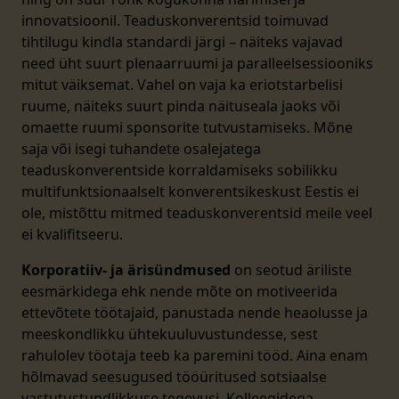
innovatsioonil. Teaduskonverentsid toimuvad
tihtilugu kindla standardi järgi – näiteks vajavad
need üht suurt plenaarruumi ja paralleelsessiooniks
mitut väiksemat. Vahel on vaja ka eriotstarbelisi
ruume, näiteks suurt pinda näituseala jaoks või
omaette ruumi sponsorite tutvustamiseks. Mõne
saja või isegi tuhandete osalejatega
teaduskonverentside korraldamiseks sobilikku
multifunktsionaalselt konverentsikeskust Eestis ei
ole, mistõttu mitmed teaduskonverentsid meile veel
ei kvalifitseeru.
Korporatiiv- ja ärisündmused
on seotud äriliste
eesmärkidega ehk nende mõte on motiveerida
ettevõtete töötajaid, panustada nende heaolusse ja
meeskondlikku ühtekuuluvustundesse, sest
rahulolev töötaja teeb ka paremini tööd. Aina enam
hõlmavad seesugused tööüritused sotsiaalse
vastutustundlikkuse tegevusi. Kolleegidega