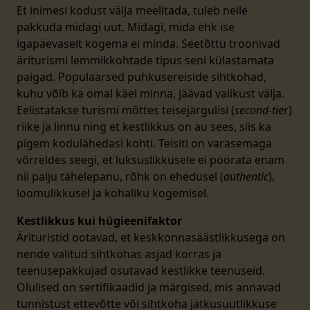
Et inimesi kodust välja meelitada, tuleb neile
pakkuda midagi uut. Midagi, mida ehk ise
igapäevaselt kogema ei minda. Seetõttu troonivad
äriturismi lemmikkohtade tipus seni külastamata
paigad. Populaarsed puhkusereiside sihtkohad,
kuhu võib ka omal käel minna, jäävad valikust välja.
Eelistatakse turismi mõttes teisejärgulisi (
second-tie
r)
riike ja linnu ning et kestlikkus on au sees, siis ka
pigem kodulähedasi kohti. Teisiti on varasemaga
võrreldes seegi, et luksuslikkusele ei pöörata enam
nii palju tähelepanu, rõhk on ehedusel (
authentic
),
loomulikkusel ja kohaliku kogemisel.
Kestlikkus kui hügieenifaktor
Ärituristid ootavad, et keskkonnasäästlikkusega on
nende valitud sihtkohas asjad korras ja
teenusepakkujad osutavad kestlikke teenuseid.
Olulised on sertifikaadid ja märgised, mis annavad
tunnistust ettevõtte või sihtkoha jätkusuutlikkuse