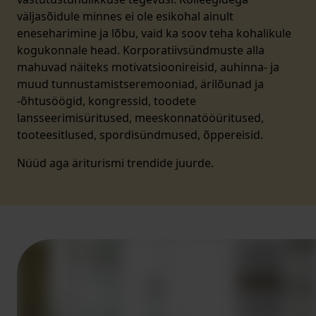
väljasõidule minnes ei ole esikohal ainult
eneseharimine ja lõbu, vaid ka soov teha kohalikule
kogukonnale head. Korporatiivsündmuste alla
mahuvad näiteks motivatsioonireisid, auhinna- ja
muud tunnustamistseremooniad, ärilõunad ja
-õhtusöögid, kongressid, toodete
lansseerimisüritused, meeskonnatööüritused,
tooteesitlused, spordisündmused, õppereisid.
Nüüd aga äriturismi trendide juurde.