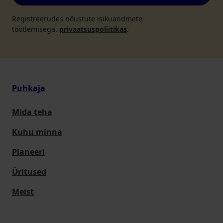
Registreerudes nõustute isikuandmete
töötlemisega.
privaatsuspoliitikas
.
Puhkaja
Mida teha
Kuhu minna
Planeeri
Üritused
Meist