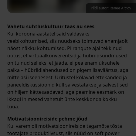
Pildi autor: Renee Altrov
Vahetu suhtluskultuur taas au sees
Kui koroona-aastatel said valdavaks
veebikohtumised, siis nüüdseks toimuvad enamjaolt
näost näkku kohtumised. Piirangute ajal tekkinud
ootus, et virtuaalkonverentsid ja hübriidsündmused
on tulnud selleks, et jääda, ei pea enam üksühele
paika – hübriidlahendused on pigem lisaväärtus, aga
mitte asi iseenesest. Üritustel kõlavad ettekanded ja
paneeldiskussioonid küll salvestatakse ja salvestised
on hiljem kättesaadavad, aga peamine eesmärk on
ikkagi inimesed vahetult ühte keskkonda kokku
tuua.
Motivatsioonireiside pehme jõud
Kui varem oli motivatsioonireiside tagamõte tõsta
töötajate produktiivsust, siis nüüd on soft power