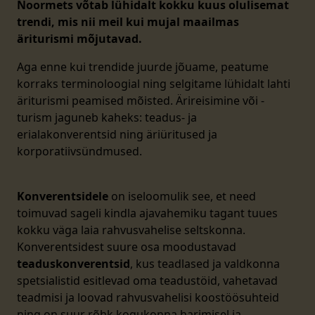
Noormets võtab lühidalt kokku kuus olulisemat
trendi, mis nii meil kui mujal maailmas
äriturismi mõjutavad.
Aga enne kui trendide juurde jõuame, peatume
korraks terminoloogial ning selgitame lühidalt lahti
äriturismi peamised mõisted. Ärireisimine või -
turism jaguneb kaheks: teadus- ja
erialakonverentsid ning äriüritused ja
korporatiivsündmused.
Konverentsidele
on iseloomulik see, et need
toimuvad sageli kindla ajavahemiku tagant tuues
kokku väga laia rahvusvahelise seltskonna.
Konverentsidest suure osa moodustavad
teaduskonverentsid
, kus teadlased ja valdkonna
spetsialistid esitlevad oma teadustöid, vahetavad
teadmisi ja loovad rahvusvahelisi koostöösuhteid
ning on suur rõhk kogukonna harimisel ja