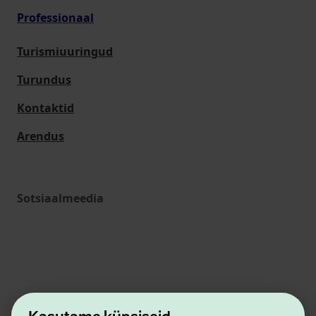
Professionaal
Turismiuuringud
Turundus
Kontaktid
Arendus
Sotsiaalmeedia