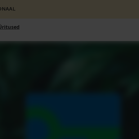
ONAAL
Üritused