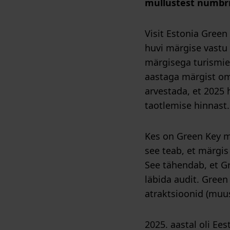
mullustest numbri
Visit Estonia Green 
huvi märgise vastu 
märgisega turismiet
aastaga märgist oma
arvestada, et 2025
taotlemise hinnast
Kes on Green Key m
see teab, et märgis
See tähendab, et Gr
läbida audit. Green
atraktsioonid (muu
2025. aastal oli Ee