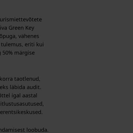
 turismiettevõtete
tiva Green Key
 lõpuga, vähenes
tulemus, eriti kui
ng 50% märgise
korra taotlenud,
eks läbida audit.
tel igal aastal
oitlustusasutused,
erentsikeskused.
kendamisest loobuda.