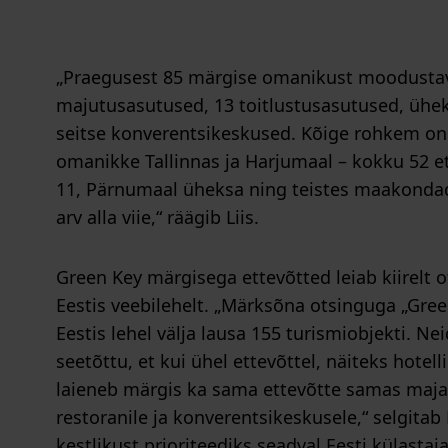
„Praegusest 85 märgise omanikust moodusta
majutusasutused, 13 toitlustusasutused, ühek
seitse konverentsikeskused. Kõige rohkem on
omanikke Tallinnas ja Harjumaal – kokku 52 e
11, Pärnumaal üheksa ning teistes maakonda
arv alla viie,“ räägib Liis.
Green Key märgisega ettevõtted leiab kiirelt
Eestis veebilehelt. „Märksõna otsinguga „Gre
Eestis lehel välja lausa 155 turismiobjekti. N
seetõttu, et kui ühel ettevõttel, näiteks hotelli
laieneb märgis ka sama ettevõtte samas maja
restoranile ja konverentsikeskusele,“ selgitab 
kestlikust prioriteediks seadval Eesti külastaja