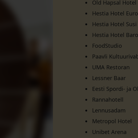
Old Hapsal Hotel
Hestia Hotel Eur
Hestia Hotel Susi
Hestia Hotel Bar
FoodStudio
Paavli Kultuuriva
UMA Restoran
Lessner Baar
Eesti Spordi- j
Rannahotell
Lennusadam
Metropol Hotel
Unibet Arena