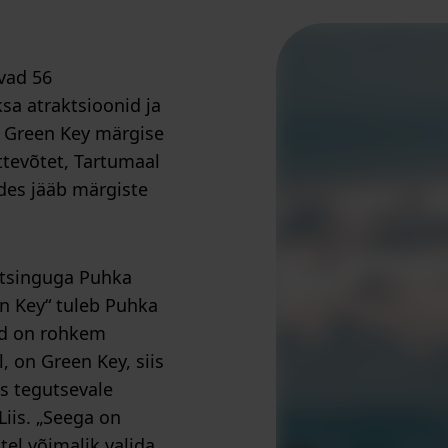
vad 56
sa atraktsioonid ja
 Green Key märgise
ttevõtet, Tartumaal
des jääb märgiste
 otsinguga Puhka
en Key“ tuleb Puhka
eid on rohkem
l, on Green Key, siis
s tegutsevale
Liis. „Seega on
tel võimalik valida