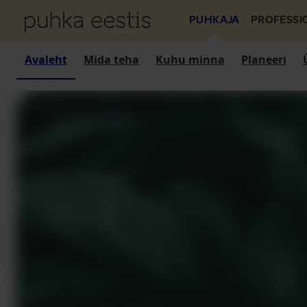
PUHKAJA
PROFESSI
Avaleht
Mida teha
Kuhu minna
Planeeri