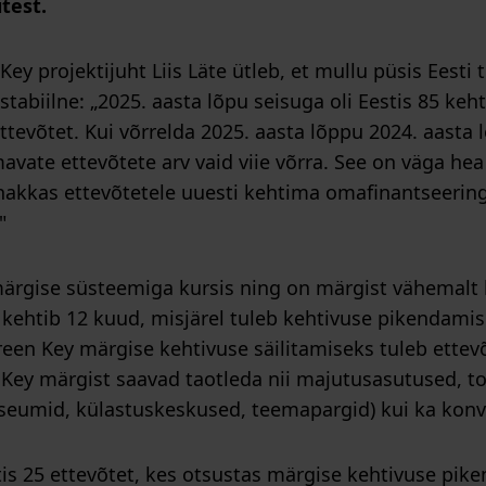
test.
Key projektijuht Liis Läte ütleb, et mullu püsis Eesti
stabiilne: „2025. aasta lõpu seisuga oli Eestis 85 keh
tevõtet. Kui võrrelda 2025. aasta lõppu 2024. aasta
vate ettevõtete arv vaid viie võrra. See on väga hea 
 hakkas ettevõtetele uuesti kehtima omafinantseeri
."
ärgise süsteemiga kursis ning on märgist vähemalt 
 kehtib 12 kuud, misjärel tuleb kehtivuse pikendamis
een Key märgise kehtivuse säilitamiseks tuleb ettevõt
 Key märgist saavad taotleda nii majutusasutused, t
seumid, külastuskeskused, teemapargid) kui ka konv
stis 25 ettevõtet, kes otsustas märgise kehtivuse pi