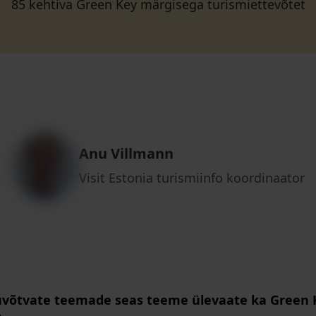
85 kehtiva Green Key märgisega turismiettevõtet
Anu Villmann
Visit Estonia turismiinfo koordinaator
uvõtvate teemade seas teeme ülevaate ka Green 