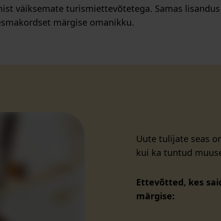
mist väiksemate turismiettevõtetega. Samas lisandu
 esmakordset märgise omanikku.
Uute tulijate seas 
kui ka tuntud muus
Ettevõtted, kes sa
märgise: