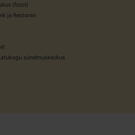
us (fotol)
ik ja Restoran
el
matukogu sündmuskeskus