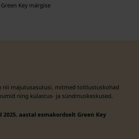
s Green Key märgise
on nii majutusasutusi, mitmed toitlustuskohad
eumid ning külastus- ja sündmuskeskused.
id 2025. aastal esmakordselt Green Key