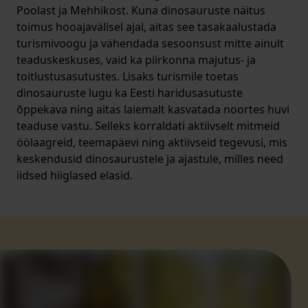
Poolast ja Mehhikost. Kuna dinosauruste näitus
toimus hooajavälisel ajal, aitas see tasakaalustada
turismivoogu ja vähendada sesoonsust mitte ainult
teaduskeskuses, vaid ka piirkonna majutus- ja
toitlustusasutustes. Lisaks turismile toetas
dinosauruste lugu ka Eesti haridusasutuste
õppekava ning aitas laiemalt kasvatada noortes huvi
teaduse vastu. Selleks korraldati aktiivselt mitmeid
öölaagreid, teemapäevi ning aktiivseid tegevusi, mis
keskendusid dinosaurustele ja ajastule, milles need
iidsed hiiglased elasid.