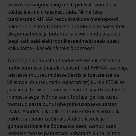
keskus ise nagunii ning otsib pidevalt võimalusi,
kuidas jäätmeid taaskasutada. Nii näiteks
taaskasutab AHHAA teaduskeskuse meenepood
pakendeid, samuti antakse uus elu olemasolevatele
eksponaatidele ja butafooriale või nende osadele.
Isegi katkiseid elektroonikaseadmeid saab uuesti
käiku lasta – kasvõi näiteks õppetöös!
Tööandjana panustab teaduskeskus nii personali
motiveerimisse (näiteks saavad nad AHHAA-kaardiga
teistesse muuseumidesse Eestis ja toetatakse ka
välismaal muuseumide külastamist) kui ka füüsilise
ja vaimse tervise hoidmisse. Samuti väärtustatakse
inimeste aega. Nõnda saab töötaja iga keskuses
töötatud aasta puhul ühe puhkusepäeva aastas
lisaks. Asudes ülikoolilinnas on keskusel võimalik
pakkuda teenimisvõimalust üliõpilastele ja
gümnasistidele ka õppeaasta sees, samuti saab
keskuse töösse panustada vabatahtlikuna. Ja mis