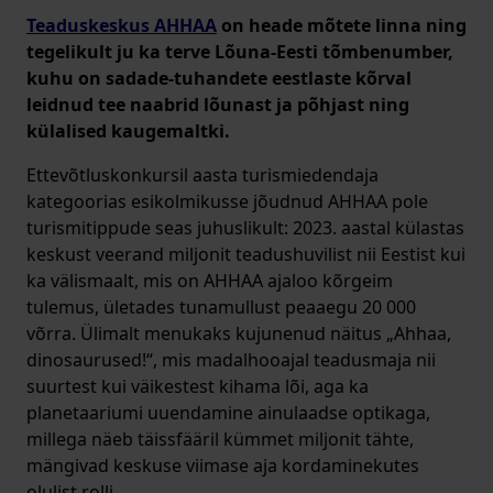
Teaduskeskus AHHAA
on heade mõtete linna ning
tegelikult ju ka terve Lõuna-Eesti tõmbenumber,
kuhu on sadade-tuhandete eestlaste kõrval
leidnud tee naabrid lõunast ja põhjast ning
külalised kaugemaltki.
Ettevõtluskonkursil aasta turismiedendaja
kategoorias esikolmikusse jõudnud AHHAA pole
turismitippude seas juhuslikult: 2023. aastal külastas
keskust veerand miljonit teadushuvilist nii Eestist kui
ka välismaalt, mis on AHHAA ajaloo kõrgeim
tulemus, ületades tunamullust peaaegu 20 000
võrra. Ülimalt menukaks kujunenud näitus „Ahhaa,
dinosaurused!“, mis madalhooajal teadusmaja nii
suurtest kui väikestest kihama lõi, aga ka
planetaariumi uuendamine ainulaadse optikaga,
millega näeb täissfääril kümmet miljonit tähte,
mängivad keskuse viimase aja kordaminekutes
olulist rolli.