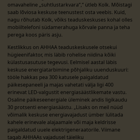
omavaheline „suhtlustarkvara“,“ ütleb Kolk. Mõistagi
saab lõviosa keskuse teenustest osta veebis. Kuid,
nagu rõhutab Kolk, võiks teaduskeskuses kohal olles
mobiiltelefoni südamerahuga kõrvale panna ja teha
perega koos päris asju.
Kestlikkus on AHHAA teaduskeskusele otsekui
hügieenifaktor, mis läbib rohelise niidina kõiki
külastusasutuse tegevusi. Eelmisel aastal läbis
keskuse energiatarbimine põhjaliku uuenduskuuri:
tööle hakkas pea 300 katusele paigaldatud
päikesepaneeli ja majas vahetati välja ligi 400
erinevat LED-valgustit energiasäästlikemate vastu.
Osaline päikeseenergiale üleminek andis ligikaudu
30 protsenti energiasäästu. „Lisaks on meil nüüd
võimalik keskuse energiavajadust ümber lülitada
kahele erinevale alajaamale või maja keldrisse
paigaldatud uuele elektrigeneraatorile. Viimane
tagab AHHAAs vajadusel täieliku