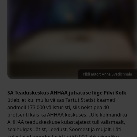
Pildi autor: Anna Svetlichnaia
SA Teaduskeskus AHHAA juhatuse liige Pilvi Kolk
ütleb, et kui mullu väisas Tartut Statistikaameti
andmeil 173 000 välisturisti, siis neist pea 40
protsenti käis ka AHHAA keskuses. „Üle kolmandiku
AHHAA teaduskeskuse külastajatest tuli välismaalt,
sealhulgas Lätist, Leedust, Soomest ja mujalt. Läti
külastajad moodustasid ligi 50 000 ehk viiendiku