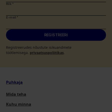
Riik
*
E-mail
*
REGISTREERI
Registreerudes nõustute isikuandmete
töötlemisega.
privaatsuspoliitikas
.
Puhkaja
Mida teha
Kuhu minna