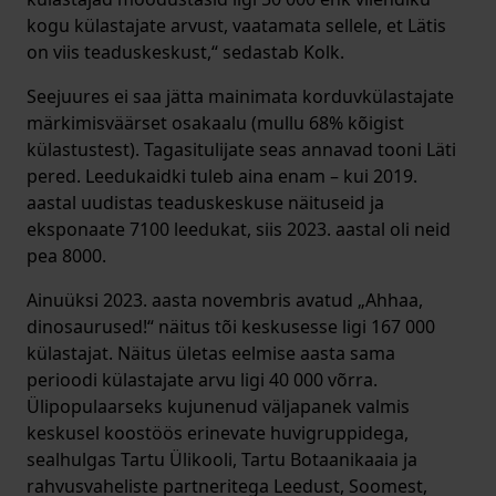
kogu külastajate arvust, vaatamata sellele, et Lätis
on viis teaduskeskust,“ sedastab Kolk.
Seejuures ei saa jätta mainimata korduvkülastajate
märkimisväärset osakaalu (mullu 68% kõigist
külastustest). Tagasitulijate seas annavad tooni Läti
pered. Leedukaidki tuleb aina enam – kui 2019.
aastal uudistas teaduskeskuse näituseid ja
eksponaate 7100 leedukat, siis 2023. aastal oli neid
pea 8000.
Ainuüksi 2023. aasta novembris avatud „Ahhaa,
dinosaurused!“ näitus tõi keskusesse ligi 167 000
külastajat. Näitus ületas eelmise aasta sama
perioodi külastajate arvu ligi 40 000 võrra.
Ülipopulaarseks kujunenud väljapanek valmis
keskusel koostöös erinevate huvigruppidega,
sealhulgas Tartu Ülikooli, Tartu Botaanikaaia ja
rahvusvaheliste partneritega Leedust, Soomest,