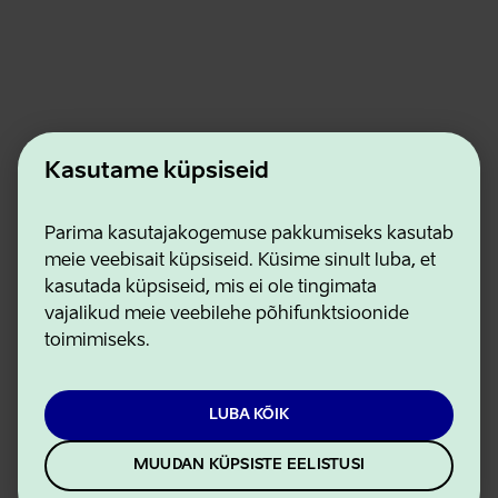
Kasutame küpsiseid
Ettevõtluse ja Innovatsiooni Sihtasutus
Parima kasutajakogemuse pakkumiseks kasutab
Kontaktid
meie veebisait küpsiseid. Küsime sinult luba, et
Koostööpartnerid
kasutada küpsiseid, mis ei ole tingimata
Kasutustingimused
vajalikud meie veebilehe põhifunktsioonide
Privaatsuse ja küpsiste eeskirjad
toimimiseks.
LUBA KÕIK
MUUDAN KÜPSISTE EELISTUSI