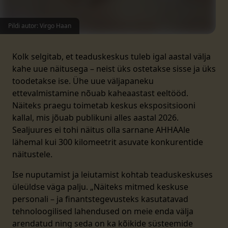
Pildi autor: Virgo Haan
Kolk selgitab, et teaduskeskus tuleb igal aastal välja
kahe uue näitusega – neist üks ostetakse sisse ja üks
toodetakse ise. Ühe uue väljapaneku
ettevalmistamine nõuab kaheaastast eeltööd.
Näiteks praegu toimetab keskus ekspositsiooni
kallal, mis jõuab publikuni alles aastal 2026.
Sealjuures ei tohi näitus olla sarnane AHHAAle
lähemal kui 300 kilomeetrit asuvate konkurentide
näitustele.
Ise nuputamist ja leiutamist kohtab teaduskeskuses
üleüldse väga palju. „Näiteks mitmed keskuse
personali – ja finantstegevusteks kasutatavad
tehnoloogilised lahendused on meie enda välja
arendatud ning seda on ka kõikide süsteemide