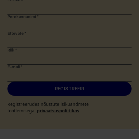
Eesnimi
*
Perekonnanimi
*
Ettevõte
*
Riik
*
E-mail
*
REGISTREERI
Registreerudes nõustute isikuandmete
töötlemisega.
privaatsuspoliitikas
.