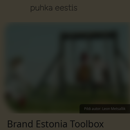
Pildi autor
:
Leon Metsallik
Brand Estonia Toolbox