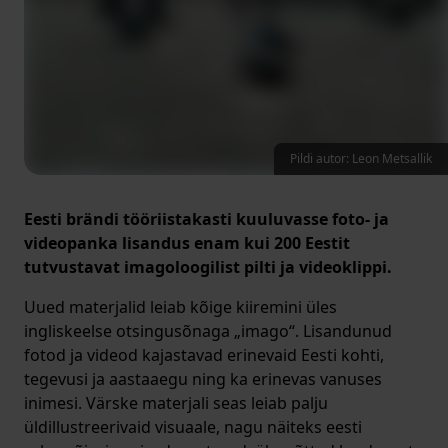
Pildi autor: Leon Metsallik
Eesti brändi tööriistakasti kuuluvasse foto- ja
videopanka lisandus enam kui 200 Eestit
tutvustavat imagoloogilist pilti ja videoklippi.
Uued materjalid leiab kõige kiiremini üles
ingliskeelse otsingusõnaga „imago“. Lisandunud
fotod ja videod kajastavad erinevaid Eesti kohti,
tegevusi ja aastaaegu ning ka erinevas vanuses
inimesi. Värske materjali seas leiab palju
üldillustreerivaid visuaale, nagu näiteks eesti