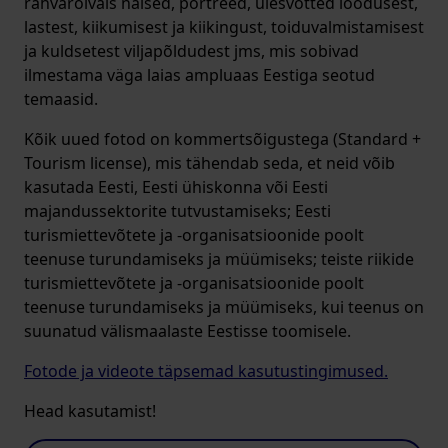
rahvarõivais naised, portreed, ülesvõtted loodusest,
lastest, kiikumisest ja kiikingust, toiduvalmistamisest
ja kuldsetest viljapõldudest jms, mis sobivad
ilmestama väga laias ampluaas Eestiga seotud
temaasid.
Kõik uued fotod on kommertsõigustega (Standard +
Tourism license), mis tähendab seda, et neid võib
kasutada Eesti, Eesti ühiskonna või Eesti
majandussektorite tutvustamiseks; Eesti
turismiettevõtete ja -organisatsioonide poolt
teenuse turundamiseks ja müümiseks; teiste riikide
turismiettevõtete ja -organisatsioonide poolt
teenuse turundamiseks ja müümiseks, kui teenus on
suunatud välismaalaste Eestisse toomisele.
Fotode ja videote täpsemad kasutustingimused.
Head kasutamist!