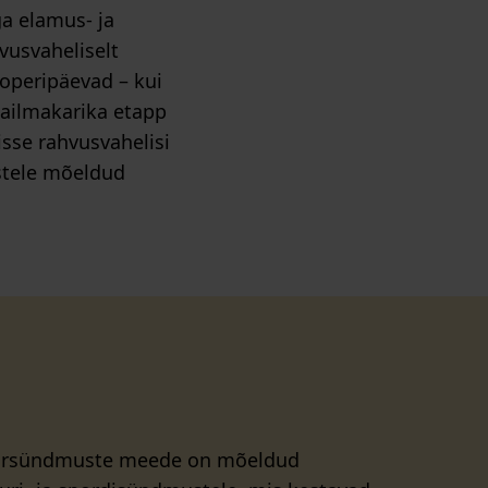
a elamus- ja
vusvaheliselt
ooperipäevad – kui
aailmakarika etapp
isse rahvusvahelisi
istele mõeldud
uursündmuste meede on mõeldud