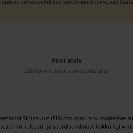
ed suured rahvusvahelised sündmused toimuvad Eestis
Piret Malv
EISi kommunikatsioonispetsialist
vatsiooni Sihtasutus (EIS) otsustas rahvusvaheliste
tada 18 kultuuri- ja spordisündmust kokku ligi 4 mi