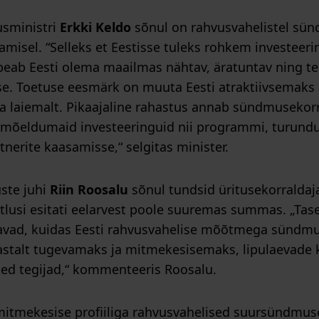
usministri
Erkki Keldo
sõnul on rahvusvahelistel sünd
amisel. “Selleks et Eestisse tuleks rohkem investeeri
 peab Eesti olema maailmas nähtav, äratuntav ning te
e. Toetuse eesmärk on muuta Eesti atraktiivsemaks r
 ka laiemalt. Pikaajaline rahastus annab sündmusekor
imõeldumaid investeeringuid nii programmi, turundu
tnerite kaasamisse,“ selgitas minister.
uste juhi
Riin Roosalu
sõnul tundsid üritusekorraldaj
aotlusi esitati eelarvest poole suuremas summas. „Tase
äitavad, kuidas Eesti rahvusvahelise mõõtmega sündm
talt tugevamaks ja mitmekesisemaks, lipulaevade k
ued tegijad,“ kommenteeris Roosalu.
itmekesise profiiliga rahvusvahelised suursündmuse