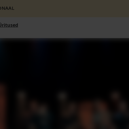
ONAAL
Üritused