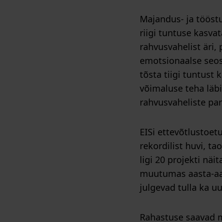
Majandus- ja tööst
riigi tuntuse kasvat
rahvusvahelist äri,
emotsionaalse seos
tõsta tiigi tuntust
võimaluse teha läb
rahvusvaheliste par
EISi ettevõtlustoet
rekordilist huvi, t
ligi 20 projekti n
muutumas aasta-aas
julgevad tulla ka u
Rahastuse saavad m