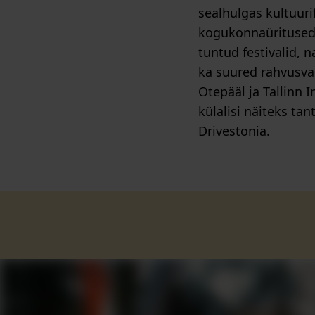
sealhulgas kultuur
kogukonnaüritused. 
tuntud festivalid, 
ka suured rahvusva
Otepääl ja Tallinn 
külalisi näiteks ta
Drivestonia.