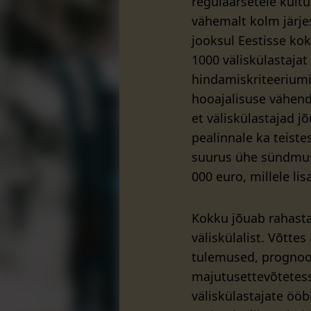
regulaarsetele kult
vähemalt kolm järje
jooksul Eestisse kok
1000 väliskülastajat
hindamiskriteerium
hooajalisuse vähend
et väliskülastajad jõ
pealinnale ka teist
suurus ühe sündmus
000 euro, millele li
Kokku jõuab rahast
väliskülalist. Võtt
tulemused, prognoos
majutusettevõtetess
väliskülastajate ööb