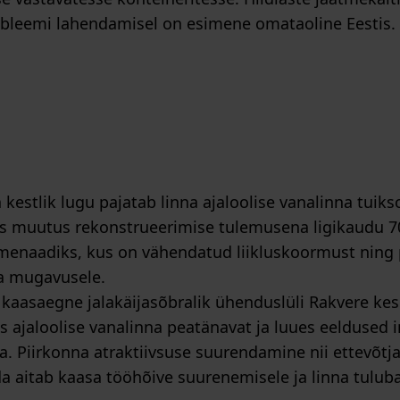
obleemi lahendamisel on esimene omataoline Eestis.
 kestlik lugu pajatab linna ajaloolise vanalinna tuik
s muutus rekonstrueerimise tulemusena ligikaudu 7
enaadiks, kus on vähendatud liikluskoormust ning
ja mugavusele.
a kaasaegne jalakäijasõbralik ühenduslüli Rakvere kes
s ajaloolise vanalinna peatänavat ja luues eeldused 
. Piirkonna atraktiivsuse suurendamine nii ettevõtja
a aitab kaasa tööhõive suurenemisele ja linna tulub