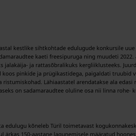
 aastal kestlike sihtkohtade edulugude konkursile uu
amaraudtee kaeti freesipuruga ning muudeti 2022. a
 jalakäija- ja rattasõbralikuks kergliiklusteeks. Juurd
d koos pinkide ja prügikastidega, paigaldati truubid 
 ristumiskohad. Lähiaastatel arendatakse ala edasi r
aseks on sadamaraudtee oluline osa nii linna rohe- k
ta edulugu kõneleb Türil toimetavast kogukonnakes
ul ärkas 150-aastane lagunemisele määratud hoones