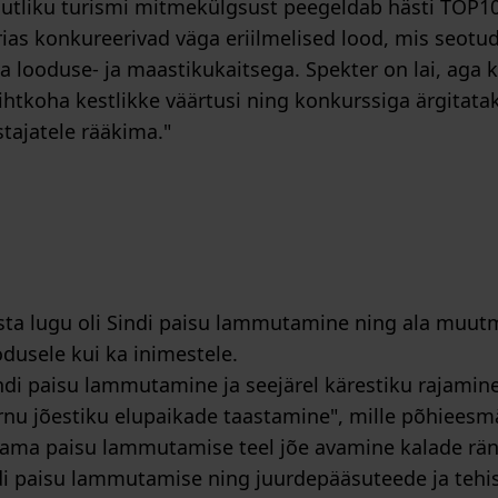
uutliku turismi mitmekülgsust peegeldab hästi TOP1
as konkureerivad väga eriilmelised lood, mis seotud 
ka looduse- ja maastikukaitsega. Spekter on lai, aga 
sihtkoha kestlikke väärtusi ning konkurssiga ärgitat
tajatele rääkima."
ta lugu oli Sindi paisu lammutamine ning ala muut
dusele kui ka inimestele.
indi paisu lammutamine ja seejärel kärestiku rajamine
ärnu jõestiku elupaikade taastamine", mille põhieesmä
aama paisu lammutamise teel jõe avamine kalade rän
di paisu lammutamise ning juurdepääsuteede ja tehi