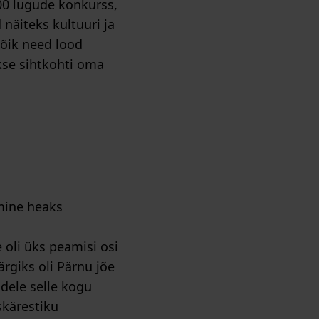
00 lugude konkurss,
näiteks kultuuri ja
kõik need lood
akse sihtkohti oma
mine heaks
 oli üks peamisi osi
rgiks oli Pärnu jõe
dele selle kogu
skärestiku