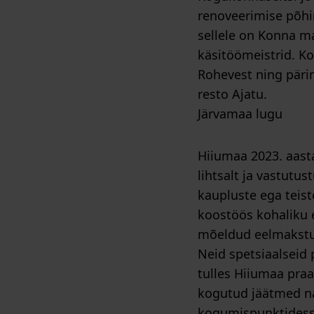
renoveerimise põhi
sellele on Konna m
käsitöömeistrid. Ko
Rohevest ning pärim
resto Ajatu.
Järvamaa lugu
Hiiumaa 2023. aasta
lihtsalt ja vastutu
kaupluste ega teist
koostöös kohaliku e
mõeldud eelmakstud
Neid spetsiaalseid 
tulles Hiiumaa praa
kogutud jäätmed na
kogumispunktidesse