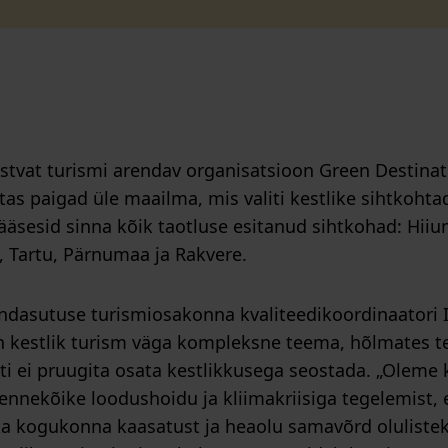
stvat turismi arendav organisatsioon Green Destinat
tas paigad üle maailma, mis valiti kestlike sihtkoht
pääsesid sinna kõik taotluse esitanud sihtkohad: Hii
 Tartu, Pärnumaa ja Rakvere.
endasutuse turismiosakonna kvaliteedikoordinaatori 
n kestlik turism väga kompleksne teema, hõlmates te
ti ei pruugita osata kestlikkusega seostada. „Oleme k
nnekõike loodushoidu ja kliimakriisiga tegelemist, e
a kogukonna kaasatust ja heaolu samavõrd olulisteks