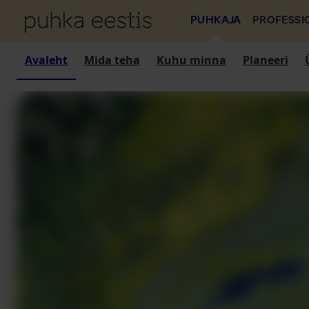
PUHKAJA
PROFESSI
Avaleht
Mida teha
Kuhu minna
Planeeri