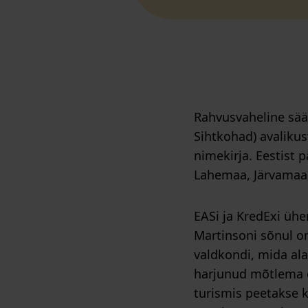
Rahvusvaheline sää
Sihtkohad) avalikus
nimekirja. Eestist 
Lahemaa, Järvamaa,
EASi ja KredExi üh
Martinsoni sõnul o
valdkondi, mida ala
harjunud mõtlema e
turismis peetakse k