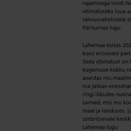
rajamisega loodi h
võimaluseks luua a
rahvusvahelistele s
Pärnumaa lugu
Lahemaa esitas 202
koos erinevate par
Seda võimalust on 
kogemuse kokku nii:
avardas mu maailma
ma jätkan enesehar
ringi liikudes nuti
taimed, mis mu kod
maal ja looduses. 
ümbritsevale keskk
Lahemaa lugu