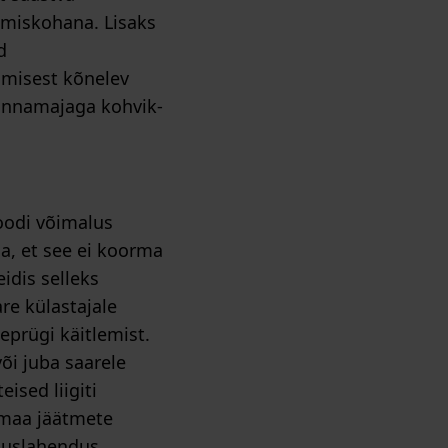
amiskohana. Lisaks
d
mimisest kõnelev
konnamajaga kohvik-
loodi võimalus
da, et see ei koorma
idis selleks
re külastajale
eprügi käitlemist.
õi juba saarele
ised liigiti
umaa jäätmete
tluslahendus