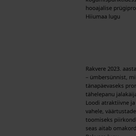
hooajalise prügipr
Hiiumaa lugu
Rakvere 2023. aasta
– ümbersünnist, mi
tänapäevaseks prom
tähelepanu jalakäi
Loodi atraktiivne j
vahele, väärtustade
toomiseks piirkonda
seas aitab omakord