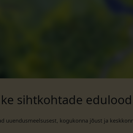
ike sihtkohtade eduloo
ad uuendusmeelsusest, kogukonna jõust ja keskkon