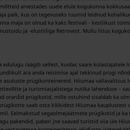
mõtteid arvestades uuele elule kogukonna kokkusa
aja paik, kus on tegevuseks ruumid leidnud kohaliku
nna maja on olnud ka kaks festivali - kestlikust toi
ustoidu ja -elustiiliga Retrovest. Mullu liitus kogu
 edulugu räägib sellest, kuidas saare külastajatele 
stundlikult ära anda reisimise ajal tekkinud prügi nõn
e asutuste prügikonteinereid. Hiiumaa vallavalitsus le
ttevõtte ja turismiasjalistega nutika lahenduse – saa
 oranžid prügikotid, mille ostuhind sisaldab ka olm
prügikotte saab osta kõikidest Hiiumaa kauplustest v
mil. Eelmakstud segaolmejäätmete prügikotid ja ka te
gu pakendid, paberi jne saavad turistid viia üle Hii
 vastavatesse konteineritesse. Hiidlaste jäätmekäi