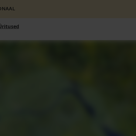
ONAAL
Üritused