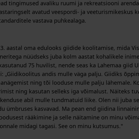
ead tingimused avaliku ruumi ja rekreatsiooni arenda
astaringselt avatud veespordi- ja veeturismikeskus 
tandarditele vastava puhkealaga.
3. aastal oma edulooks giidide koolitamise, mida Vi
tneritega nüüdseks juba kolm aastat kohalikele inim
kasutanud 75 huvilist, nende seas ka Lahemaa giid U
 „Giidikoolitus andis mulle väga palju. Giidiks õppi
nägemist ning tõi looduse mulle palju lähemale. Ko
imist ning kasutan selleks iga võimalust. Näiteks t
rakenduse abil mulle tundmatuid liike. Olen nii juba 
u ümbruses kasvavad. Ma pean end giidina linnaini
Loodusest rääkimine ja selle näitamine on minu või
onnale midagi tagasi. See on minu kutsumus."