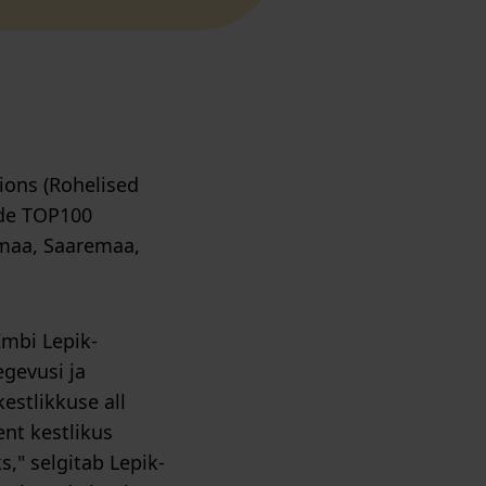
ions (Rohelised
ade TOP100
umaa, Saaremaa,
Imbi Lepik-
gevusi ja
estlikkuse all
nt kestlikus
," selgitab Lepik-