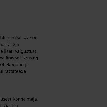
e hingamise saanud
astal 2,5
e lisati valgustust,
vee äravooluks ning
ohekoridori ja
ui rattateede
kusest Konna maja.
t säästva