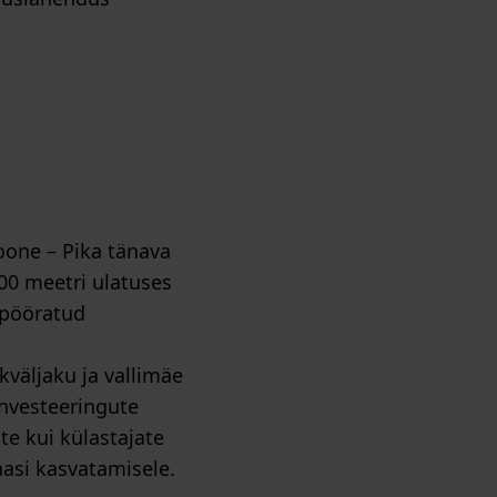
soone – Pika tänava
00 meetri ulatuses
 pööratud
kväljaku ja vallimäe
investeeringute
te kui külastajate
aasi kasvatamisele.