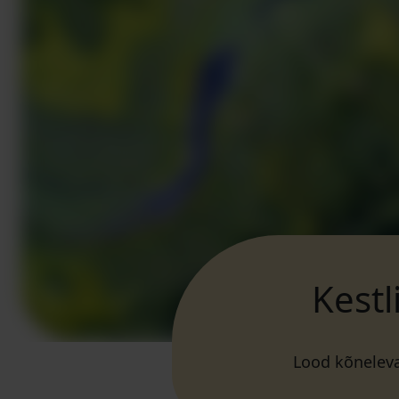
Kestl
Lood kõnelev