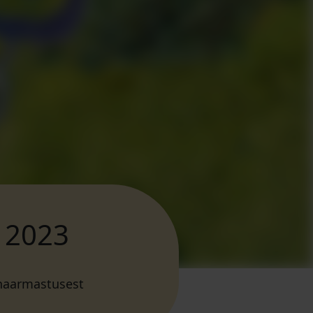
d 2023
naarmastusest