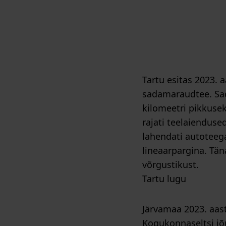
Tartu esitas 2023.
sadamaraudtee. Sad
kilomeetri pikkuseks
rajati teelaienduse
lahendati autoteega
lineaarpargina. Tän
võrgustikust.
Tartu lugu
Järvamaa 2023. aas
Kogukonnaseltsi jõ