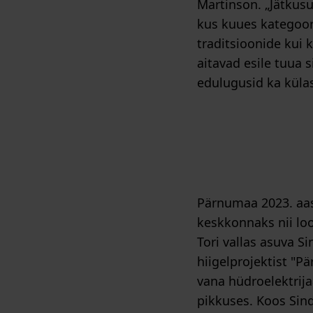
Martinson. „Jätkus
kus kuues kategoori
traditsioonide kui 
aitavad esile tuua 
edulugusid ka külas
Pärnumaa 2023. aas
keskkonnaks nii loo
Tori vallas asuva S
hiigelprojektist "P
vana hüdroelektrij
pikkuses. Koos Sin