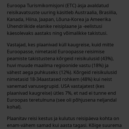
Euroopa Turismikomisjoni (ETC) äsja avaldatud
reisikavatsuste uuring käsitleb Austraalia, Brasiilia,
Kanada, Hiina, Jaapan, Lõuna-Korea ja Ameerika
Ühendriikide elanike reisiplaane ja -eelistusi
käesolevaks aastaks ning võimalikke takistusi.
Vastajad, kes plaanivad küll kaugreise, kuid mitte
Euroopasse, nimetasid Euroopasse reisimise
peamiste takistustena kõrgeid reisikulusid (43%),
huvi muude maailma regioonide vastu (18%) ja
vähest aega puhkuseks (12%). Kõrgeid reisikulusid
nimetasid 18-34aastased rohkem (48%) kui neist
vanemad vanusegrupid. USA vastajatest (kes
plaanivad kaugreise) ütles 7%, et nad ei tunne end
Euroopas teretulnuna (see oli põhjusena neljandal
kohal).
Plaanitav reisi kestus ja kulutus reisipäeva kohta on
enam-vähem samad kui aasta tagasi. Kõige suurema