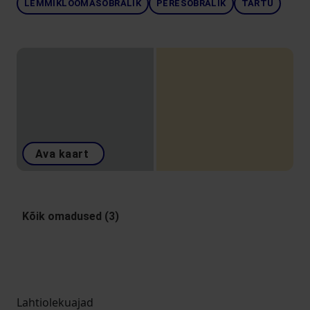
LEMMIKLOOMASÕBRALIK
PERESÕBRALIK
TARTU
Ava kaart
Kõik omadused (3)
Lahtiolekuajad