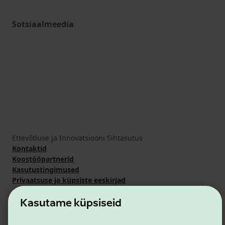
Sotsiaalmeedia
Ettevõtluse ja Innovatsiooni Sihtasutus
Kontaktid
Koostööpartnerid
Kasutustingimused
Privaatsuse ja küpsiste eeskirjad
Kasutame küpsiseid