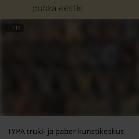
1
/
10
TYPA trüki- ja paberikunstikeskus