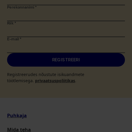
Perekonnanimi
*
Riik
*
E-mail
*
REGISTREERI
Registreerudes nõustute isikuandmete
töötlemisega.
privaatsuspoliitikas
.
Puhkaja
Mida teha