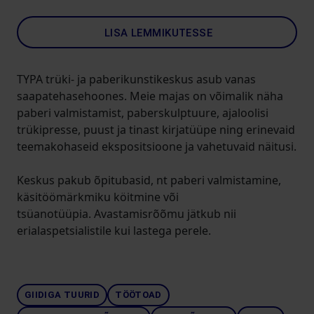
LISA LEMMIKUTESSE
TYPA trüki- ja paberikunstikeskus asub vanas
saapatehasehoones. Meie majas on võimalik näha
paberi valmistamist, paberskulptuure, ajaloolisi
trükipresse, puust ja tinast kirjatüüpe ning erinevaid
teemakohaseid ekspositsioone ja vahetuvaid näitusi.
Keskus pakub õpitubasid, nt paberi valmistamine,
käsitöömärkmiku köitmine või
tsüanotüüpia. Avastamisrõõmu jätkub nii
erialaspetsialistile kui lastega perele.
GIIDIGA TUURID
TÖÖTOAD