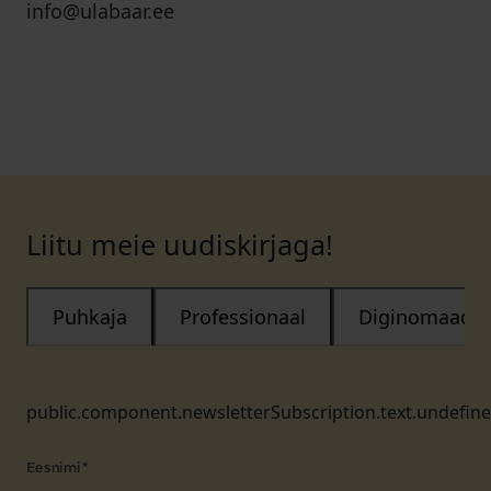
info@ulabaar.ee
Liitu meie uudiskirjaga!
Puhkaja
Professionaal
Diginomaad
public.component.newsletterSubscription.text.undefin
Eesnimi
*