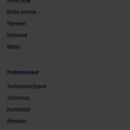
Mida teha
Kuhu minna
Planeeri
Üritused
Meist
Professionaal
Turismiuuringud
Turundus
Kontaktid
Arendus