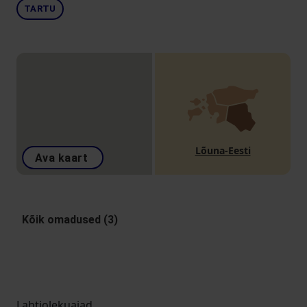
TARTU
Lõuna-Eesti
Ava kaart
Kõik omadused (3)
Lahtiolekuajad