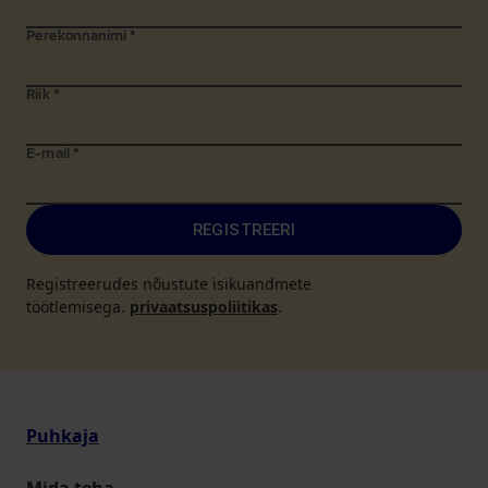
Perekonnanimi
*
Riik
*
E-mail
*
REGISTREERI
Registreerudes nõustute isikuandmete
töötlemisega.
privaatsuspoliitikas
.
Puhkaja