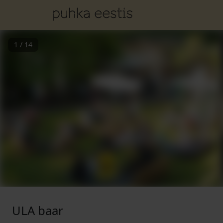
1
/
14
ULA baar