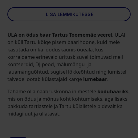
LISA LEMMIKUTESSE
ULA on õdus baar Tartus Toomemäe veerel
. ULAl
on küll Tartu kõige pisem baarihoone, kuid meie
kasutada on ka looduskaunis õueala, kus
korraldame erinevaid üritusi: suvel toimuvad meil
kontserdid, DJ-peod, mälumängu- ja
lauamänguõhtud, sügisel lõkkeõhtud ning lumistel
talvedel ootab külastajaid karge
lumebaar
.
Tahame olla naabruskonna inimestele
kodubaariks
,
mis on õdus ja mõnus koht kohtumiseks, aga lisaks
pakkuda tartlastele ja Tartu külalistele pidevalt ka
midagi uut ja üllatavat.