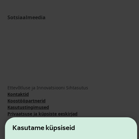
Sotsiaalmeedia
Ettevõtluse ja Innovatsiooni Sihtasutus
Kontaktid
Koostööpartnerid
Kasutustingimused
Privaatsuse ja küpsiste eeskirjad
Kasutame küpsiseid