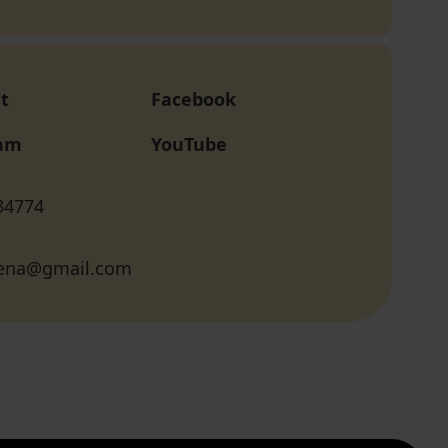
t
Facebook
ram
YouTube
34774
elena@gmail.com