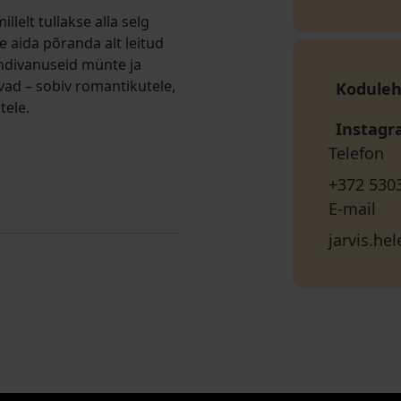
llelt tullakse alla selg
e aida põranda alt leitud
andivanuseid münte ja
vad – sobiv romantikutele,
Koduleh
tele.
Instag
Telefon
+372 530
E-mail
jarvis.h