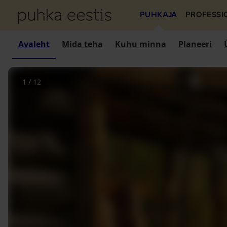
PUHKAJA
PROFESSI
Avaleht
Mida teha
Kuhu minna
Planeeri
1
/
12