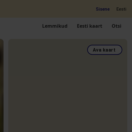
Sisene
Eesti
Lemmikud
Eesti kaart
Otsi
Ava kaart