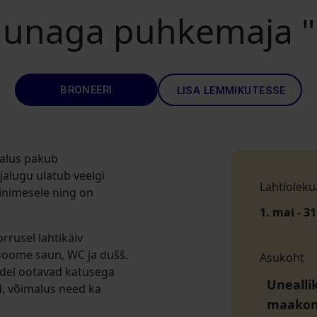
saunaga puhkemaja 
BRONEERI
LISA LEMMIKUTESSE
alus pakub
jalugu ulatub veelgi
Lahtioleku
inimesele ning on
1. mai - 31
rrusel lahtikäiv
e soome saun, WC ja dušš.
Asukoht
ladel ootavad katusega
Unealli
ud, võimalus need ka
maako