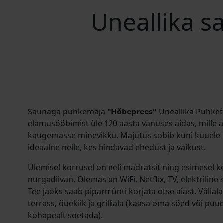
Uneallika 
Saunaga puhkemaja
"Hõbeprees"
Uneallika Puhket
elamusööbimist üle 120 aasta vanuses aidas, mille a
kaugemasse minevikku. Majutus sobib kuni kuuele 
ideaalne neile, kes hindavad ehedust ja vaikust.
Ülemisel korrusel on neli madratsit ning esimesel ko
nurgadiivan. Olemas on WiFi, Netflix, TV, elektrilin
Tee jaoks saab piparmünti korjata otse aiast. Välia
terrass, õuekiik ja grilliala (kaasa oma söed või pu
kohapealt soetada).