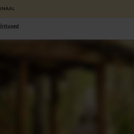
ONAAL
Üritused