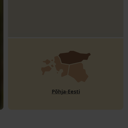
Põhja-Eesti