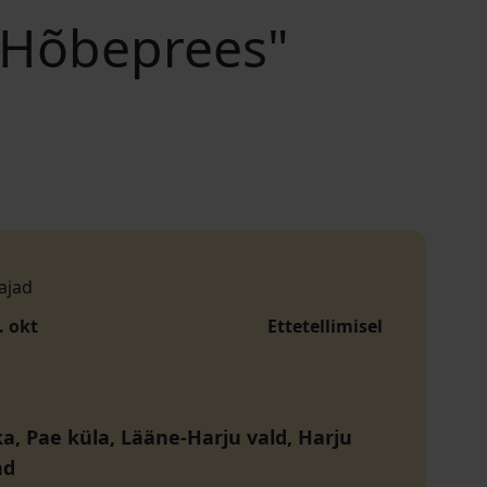
"Hõbeprees"
ajad
. okt
Ettetellimisel
ka, Pae küla, Lääne-Harju vald, Harju
nd