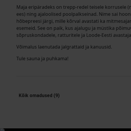
Maja eripäradeks on trepp-redel teisele korrusele (mi
ees) ning ajaloolised poolpalkseinad. Nime sai hoon
hõbepreesi järgi, mille kõrval avastati ka mitmesaj
esemeid. See on paik, kus ajalugu ja müstika põimu
sõpruskondadele, ratturitele ja Loode-Eesti avastaja
Võimalus laenutada jalgrattaid ja kanuusid.
Tule sauna ja puhkama!
Kõik omadused (9)