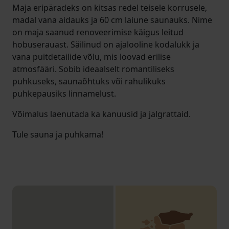
Maja eripäradeks on kitsas redel teisele korrusele,
madal vana aidauks ja 60 cm laiune saunauks. Nime
on maja saanud renoveerimise käigus leitud
hobuserauast. Säilinud on ajalooline kodalukk ja
vana puitdetailide võlu, mis loovad erilise
atmosfääri. Sobib ideaalselt romantiliseks
puhkuseks, saunaõhtuks või rahulikuks
puhkepausiks linnamelust.
Võimalus laenutada ka kanuusid ja jalgrattaid.
Tule sauna ja puhkama!