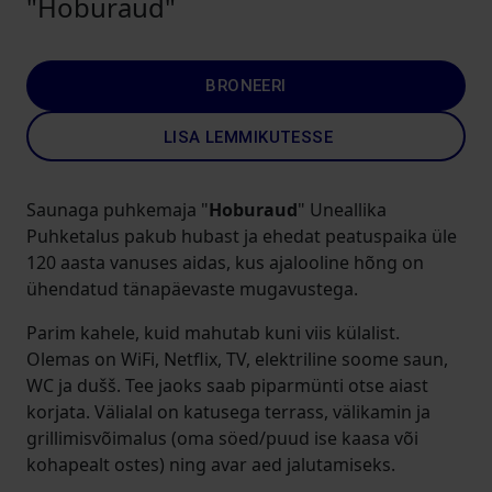
"Hoburaud"
BRONEERI
LISA LEMMIKUTESSE
Saunaga puhkemaja "
Hoburaud
" Uneallika
Puhketalus pakub hubast ja ehedat peatuspaika üle
120 aasta vanuses aidas, kus ajalooline hõng on
ühendatud tänapäevaste mugavustega.
Parim kahele, kuid mahutab kuni viis külalist.
Olemas on WiFi, Netflix, TV, elektriline soome saun,
WC ja dušš. Tee jaoks saab piparmünti otse aiast
korjata. Välialal on katusega terrass, välikamin ja
grillimisvõimalus (oma söed/puud ise kaasa või
kohapealt ostes) ning avar aed jalutamiseks.