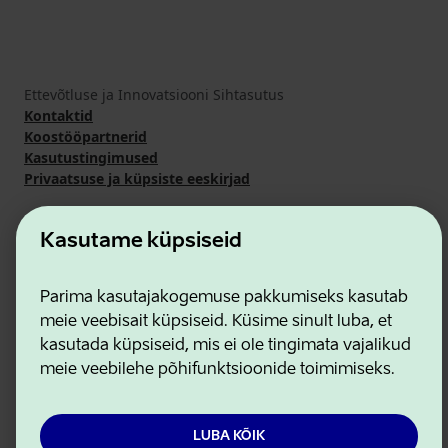
Ettevõtluse ja Innovatsiooni Sihtasutus
Kontaktid
Koostööpartnerid
Kasutustingimused
Privaatsuse ja küpsiste eeskirjad
Kasutame küpsiseid
Parima kasutajakogemuse pakkumiseks kasutab
meie veebisait küpsiseid. Küsime sinult luba, et
kasutada küpsiseid, mis ei ole tingimata vajalikud
meie veebilehe põhifunktsioonide toimimiseks.
LUBA KÕIK