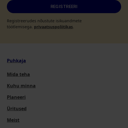
REGISTREERI
Registreerudes nõustute isikuandmete
töötlemisega.
privaatsuspoliitikas
.
Puhkaja
Mida teha
Kuhu minna
Planeeri
Üritused
Meist