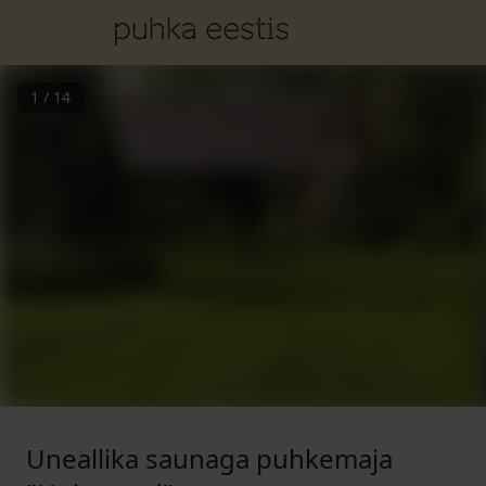
1
/
14
Uneallika saunaga puhkemaja