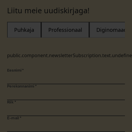
Liitu meie uudiskirjaga!
Puhkaja
Professionaal
Diginomaad
public.component.newsletterSubscription.text.undefin
Eesnimi
*
Perekonnanimi
*
Riik
*
E-mail
*