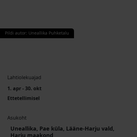
Pildi autor
:
Uneallika Puhketalu
Lahtiolekuajad
1. apr - 30. okt
Ettetellimisel
Asukoht
Uneallika, Pae küla, Lääne-Harju vald,
Harju maakond