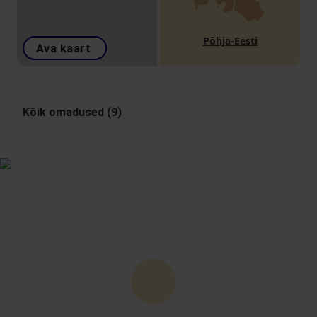
Põhja-Eesti
Ava kaart
Kõik omadused (9)