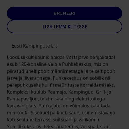
BRONEERI
LISA LEMMIKUTESSE
Eesti Kämpingute Liit
Looduslikult kaunis paigas Võrtsjärve põhjakaldal
asub 120-kohaline Vaibla Puhkekeskus, mis on
piiratud ühelt poolt männimetsaga ja teiselt poolt
järve ja liivarannaga. Puhkekeskus on sobilik nii
perepuhkuseks kui firmaürituste korraldamiseks.
Kompleksi kuulub Peamaja, Kämpingud, Grill- ja
Rannapaviljon, telkimisala ning elektritoitega
karavaniplats. Puhkajatel on võimalus kasutada
minikööki. Siseõuel paikneb saun, esinemislavaga
katusealune terrass, suitsuahi ja välikamin.
Sportlikuks ajaviiteks: lauatennis, võrkpall, suur