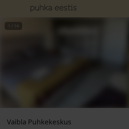
1
/
14
Vaibla Puhkekeskus