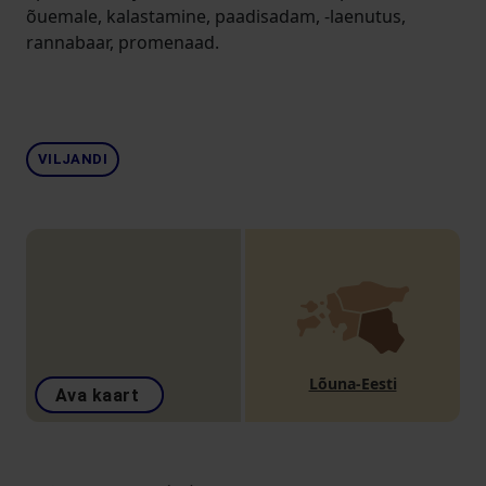
õuemale, kalastamine, paadisadam, -laenutus,
rannabaar, promenaad.
VILJANDI
Lõuna-Eesti
Ava kaart