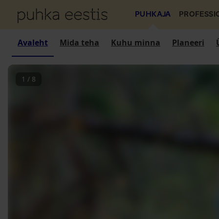
PUHKAJA
PROFESSI
Avaleht
Mida teha
Kuhu minna
Planeeri
1
/
8