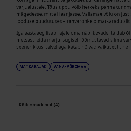
korraga nii füüsilist väljakutset kui ka hingematvai
varjualustele. Tõus tippu võib hetkeks panna tundm
mägedesse, mitte Haanjasse. Vällamäe võlu on just s
looduse puudutuses – rahvarohkeid matkaradu siit e
Iga aastaaeg lisab rajale oma näo: kevadel täidab õh
metsast leida marju, sügisel rõõmustavad silma värv
seenerikkus, talvel aga katab nõlvad vaikusest tihe 
MATKARAJAD
VANA-VÕROMAA
Kõik omadused (4)