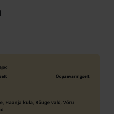
a
ajad
selt
Ööpäevaringselt
e, Haanja küla, Rõuge vald, Võru
nd