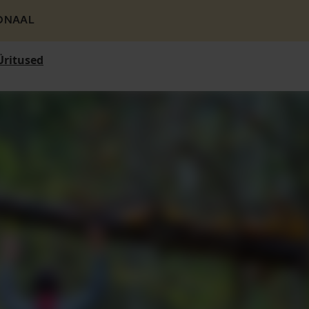
ONAAL
Üritused