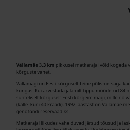
Vällamäe
3
,3 km
pikkusel matkarajal võid kogeda v
kõrguste vahet.
Vällamägi on Eesti kõrguselt teine põlismetsaga ka
küngas. Kui arvestada jalamilt tippu mõõdetud 84 m
suhteliselt kõrguselt Eesti kõrgeim mägi, mille nõlv
(kalle kuni 40 kraadi). 1992. aastast on Vällamäe 
genofondi reservaadiks.
Matkarajal liikudes vahelduvad järsud tõusud ja la