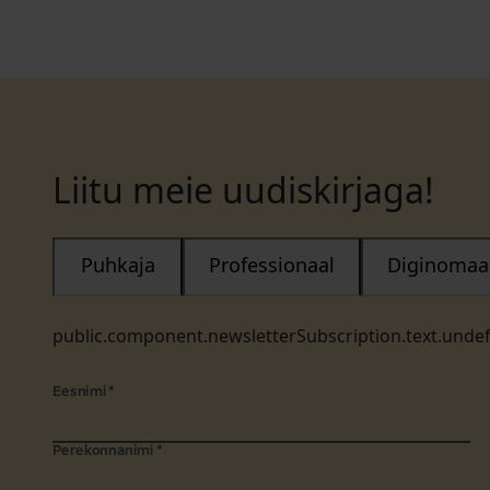
Liitu meie uudiskirjaga!
Puhkaja
Professionaal
Diginomaa
public.component.newsletterSubscription.text.unde
Eesnimi
*
Perekonnanimi
*