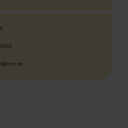
t
 9564
ni@rmk.ee