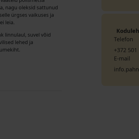
d vaateid põlismetsa
a, nagu oleksid sattunud
elle ürgses vaikuses ja
i leia.
Koduleh
k linnulaul, suvel võid
Telefon
ilised lehed ja
lumekiht.
+372 501
E-mail
info.pah