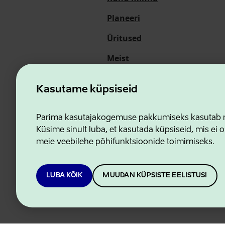
Planeeri
Üritused
Meist
Kasutame küpsiseid
Ettevõtluse ja Innovatsioon
Parima kasutajakogemuse pakkumiseks kasutab me
Küsime sinult luba, et kasutada küpsiseid, mis ei o
meie veebilehe põhifunktsioonide toimimiseks.
LUBA KÕIK
MUUDAN KÜPSISTE EELISTUSI