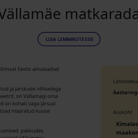
Vällamäe matkarad
LISA LEMMIKUTESSE
õimsat Eestis ainulaadset
Lahtioleku
etud ja järskude nõlvadega
Aastaring
eetrit, on Vällamägi oma
ad on kohati väga järsud
metsad määratud kuuse
Asukoht
Kimalas
skumised, pakkudes
maako