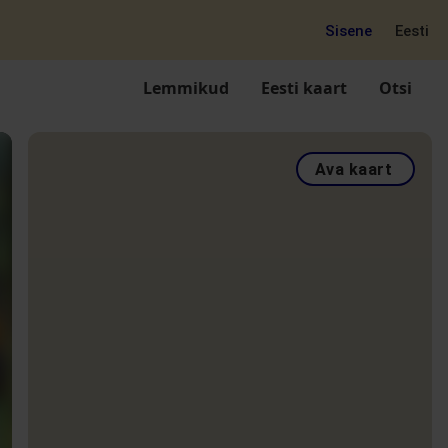
Sisene
Eesti
Lemmikud
Eesti kaart
Otsi
Ava kaart