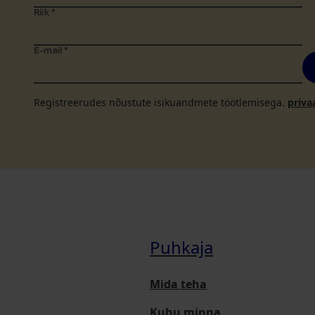
Riik
*
E-mail
*
Registreerudes nõustute isikuandmete töötlemisega.
priva
Puhkaja
Mida teha
Kuhu minna