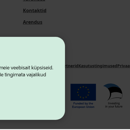
Kontaktid
Arendus
i Sihtasutus
Kontaktid
Koostööpartnerid
Kasutustingimused
Privaa
ie veebisait küpsiseid.
le tingimata vajalikud