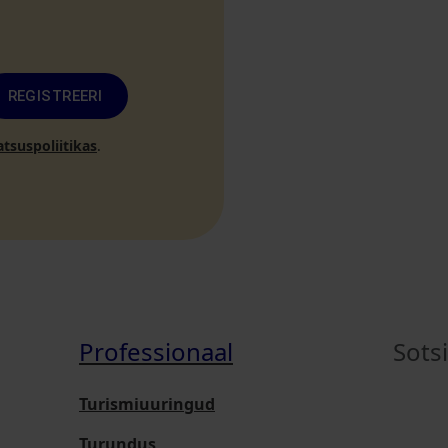
REGISTREERI
atsuspoliitikas
.
Professionaal
Sots
Turismiuuringud
Turundus