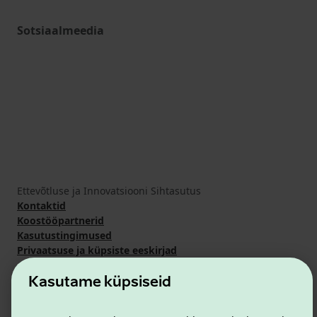
Sotsiaalmeedia
Ettevõtluse ja Innovatsiooni Sihtasutus
Kontaktid
Koostööpartnerid
Kasutustingimused
Privaatsuse ja küpsiste eeskirjad
Kasutame küpsiseid