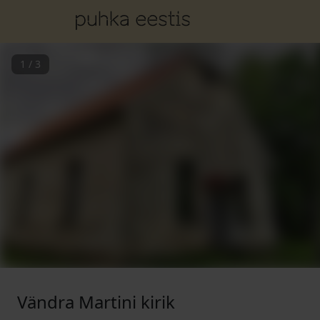
1
/
3
Vändra Martini kirik