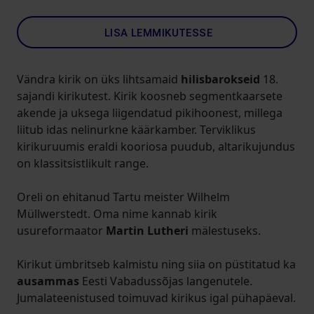
LISA LEMMIKUTESSE
Vändra kirik on üks lihtsamaid
hilisbarokseid
18.
sajandi kirikutest. Kirik koosneb segmentkaarsete
akende ja uksega liigendatud pikihoonest, millega
liitub idas nelinurkne käärkamber. Terviklikus
kirikuruumis eraldi kooriosa puudub, altarikujundus
on klassitsistlikult range.
Oreli on ehitanud Tartu meister Wilhelm
Müllwerstedt. Oma nime kannab kirik
usureformaator
Martin Lutheri
mälestuseks.
Kirikut ümbritseb kalmistu ning siia on püstitatud ka
ausammas
Eesti Vabadussõjas langenutele.
Jumalateenistused toimuvad kirikus igal pühapäeval.