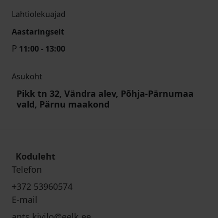
Lahtiolekuajad
Aastaringselt
P
11:00 - 13:00
Asukoht
Pikk tn 32, Vändra alev, Põhja-Pärnumaa
vald, Pärnu maakond
Koduleht
Telefon
+372 53960574
E-mail
ants.kivilo@eelk.ee