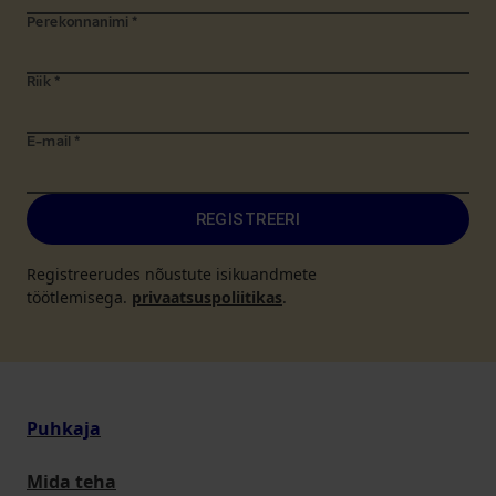
Perekonnanimi
*
Riik
*
E-mail
*
REGISTREERI
Registreerudes nõustute isikuandmete
töötlemisega.
privaatsuspoliitikas
.
Puhkaja
Mida teha