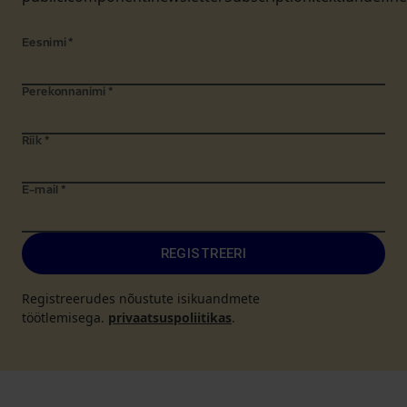
Eesnimi
*
Perekonnanimi
*
Riik
*
E-mail
*
REGISTREERI
Registreerudes nõustute isikuandmete
töötlemisega.
privaatsuspoliitikas
.