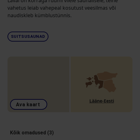
Laval on korraga ruumi viiele saunalisele, teine
vahetus leiab vahepeal kosutust veesilmas või
naudiskleb kümblustünnis.
SUITSUSAUNAD
Lääne-Eesti
Ava kaart
Kõik omadused (3)