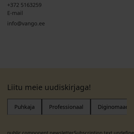
+372 5163259
E-mail
info@vango.ee
Liitu meie uudiskirjaga!
Puhkaja
Professionaal
Diginomaad
public.component.newsletterSubscription.text.undefin