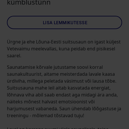
kümblustünn
LISA LEMMIKUTESSE
Ürgne ja ehe Lõuna-Eesti suitsusaun on igast küljest
Vetevaimu meelevallas, kuna peidab end pisikesel
saarel.
Saunatamise kõrvale jutustame soovi korral
saunakultuurist, aitame meisterdada lavale kaasa
ürdiviha, millega peletada väsimust või lausa tõbe.
Suitsusauna mahe leil aitab kasvatada energiat,
lõhnava viha abil saab endast aga midagi ära anda,
näiteks mõnest halvast emotsioonist või
harjumusest vabaneda. Saun ühendab lõõgastuse ja
treeningu - mõlemad tõstavad tuju!