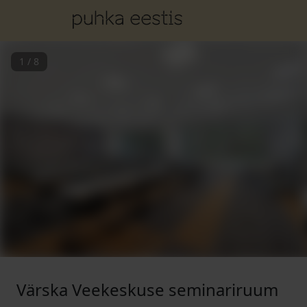
1
/
8
Värska Veekeskuse seminariruum