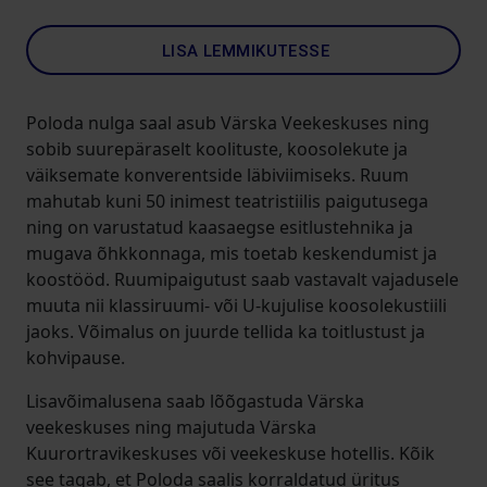
LISA LEMMIKUTESSE
Poloda nulga saal asub Värska Veekeskuses ning
sobib suurepäraselt koolituste, koosolekute ja
väiksemate konverentside läbiviimiseks. Ruum
mahutab kuni 50 inimest teatristiilis paigutusega
ning on varustatud kaasaegse esitlustehnika ja
mugava õhkkonnaga, mis toetab keskendumist ja
koostööd. Ruumipaigutust saab vastavalt vajadusele
muuta nii klassiruumi- või U-kujulise koosolekustiili
jaoks. Võimalus on juurde tellida ka toitlustust ja
kohvipause.
Lisavõimalusena saab lõõgastuda Värska
veekeskuses ning majutuda Värska
Kuurortravikeskuses või veekeskuse hotellis. Kõik
see tagab, et Poloda saalis korraldatud üritus