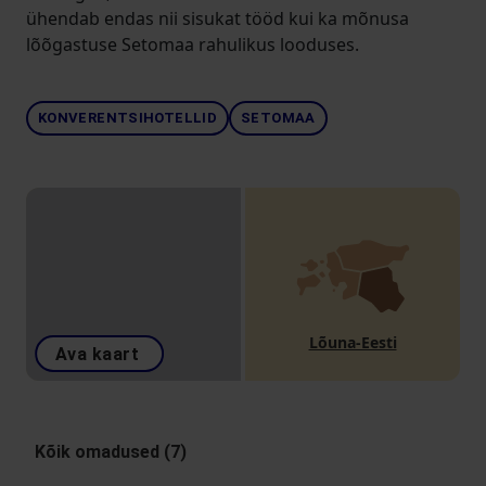
ühendab endas nii sisukat tööd kui ka mõnusa
lõõgastuse Setomaa rahulikus looduses.
KONVERENTSIHOTELLID
SETOMAA
Lõuna-Eesti
Ava kaart
Kõik omadused (7)