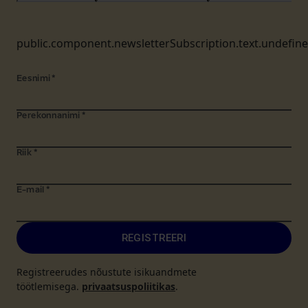
public.component.newsletterSubscription.text.undefin
Eesnimi
*
Perekonnanimi
*
Riik
*
E-mail
*
REGISTREERI
Registreerudes nõustute isikuandmete
töötlemisega.
privaatsuspoliitikas
.