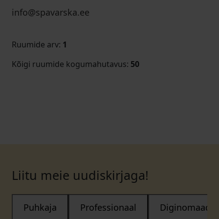
info@spavarska.ee
Ruumide arv
:
1
Kõigi ruumide kogumahutavus
:
50
Liitu meie uudiskirjaga!
Puhkaja
Professionaal
Diginomaad