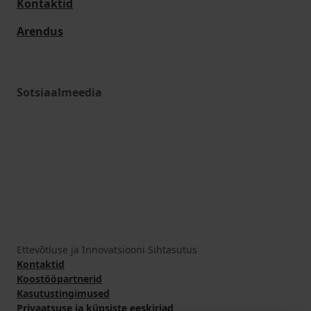
Kontaktid
Arendus
Sotsiaalmeedia
Ettevõtluse ja Innovatsiooni Sihtasutus
Kontaktid
Koostööpartnerid
Kasutustingimused
Privaatsuse ja küpsiste eeskirjad