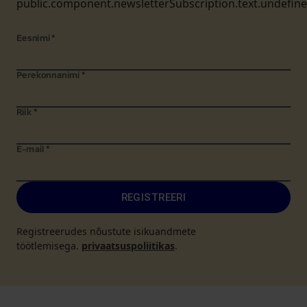
public.component.newsletterSubscription.text.undefin
Eesnimi
*
Perekonnanimi
*
Riik
*
E-mail
*
REGISTREERI
Registreerudes nõustute isikuandmete
töötlemisega.
privaatsuspoliitikas
.