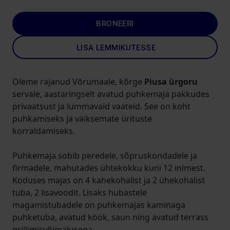
BRONEERI
LISA LEMMIKUTESSE
Oleme rajanud Võrumaale, kõrge
Piusa ürgoru
servale, aastaringselt avatud puhkemaja pakkudes
privaatsust ja lummavaid vaateid. See on koht
puhkamiseks ja väiksemate ürituste
korraldamiseks.
Puhkemaja sobib peredele, sõpruskondadele ja
firmadele, mahutades ühtekokku kuni 12 inimest.
Koduses majas on 4 kahekohalist ja 2 ühekohalist
tuba, 2 lisavoodit. Lisaks hubastele
magamistubadele on puhkemajas kaminaga
puhketuba, avatud köök, saun ning avatud terrass
grillimisvõimalusega.