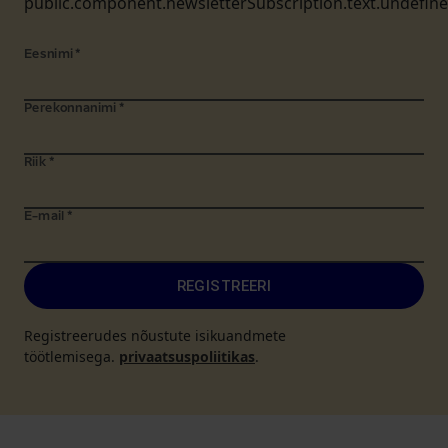
public.component.newsletterSubscription.text.undefin
Eesnimi
*
Perekonnanimi
*
Riik
*
E-mail
*
REGISTREERI
Registreerudes nõustute isikuandmete
töötlemisega.
privaatsuspoliitikas
.