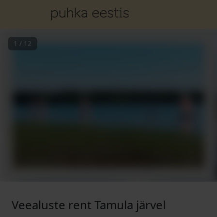
1
/
12
Veealuste rent Tamula järvel