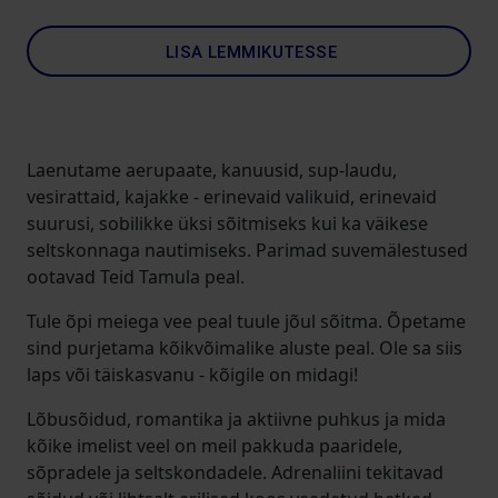
LISA LEMMIKUTESSE
Laenutame aerupaate, kanuusid, sup-laudu,
vesirattaid, kajakke - erinevaid valikuid, erinevaid
suurusi, sobilikke üksi sõitmiseks kui ka väikese
seltskonnaga nautimiseks. Parimad suvemälestused
ootavad Teid Tamula peal.
Tule õpi meiega vee peal tuule jõul sõitma. Õpetame
sind purjetama kõikvõimalike aluste peal. Ole sa siis
laps või täiskasvanu - kõigile on midagi!
Lõbusõidud, romantika ja aktiivne puhkus ja mida
kõike imelist veel on meil pakkuda paaridele,
sõpradele ja seltskondadele. Adrenaliini tekitavad