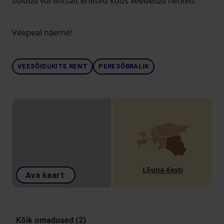
sõidud või lihtsalt erilised koos veedetud hetked.
Veepeal näeme!
VEESÕIDUKITE RENT
PERESÕBRALIK
Lõuna-Eesti
Ava kaart
Kõik omadused (2)