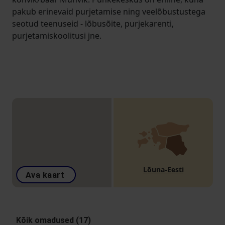
pakub erinevaid purjetamise ning veelõbustustega
seotud teenuseid - lõbusõite, purjekarenti,
purjetamiskoolitusi jne.
Lõuna-Eesti
Ava kaart
Kõik omadused (17)