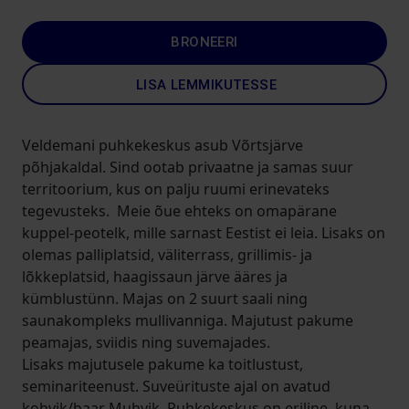
BRONEERI
LISA LEMMIKUTESSE
Veldemani puhkekeskus asub Võrtsjärve
põhjakaldal. Sind ootab privaatne ja samas suur
territoorium, kus on palju ruumi erinevateks
tegevusteks. Meie õue ehteks on omapärane
kuppel-peotelk, mille sarnast Eestist ei leia. Lisaks on
olemas palliplatsid, väliterrass, grillimis- ja
lõkkeplatsid, haagissaun järve ääres ja
kümblustünn. Majas on 2 suurt saali ning
saunakompleks mullivanniga. Majutust pakume
peamajas, sviidis ning suvemajades.
Lisaks majutusele pakume ka toitlustust,
seminariteenust. Suveürituste ajal on avatud
kohvik/baar Muhvik. Puhkekeskus on eriline, kuna