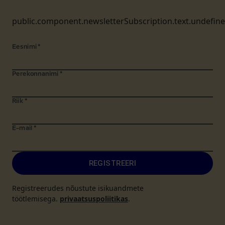
public.component.newsletterSubscription.text.undefin
Eesnimi
*
Perekonnanimi
*
Riik
*
E-mail
*
REGISTREERI
Registreerudes nõustute isikuandmete
töötlemisega.
privaatsuspoliitikas
.