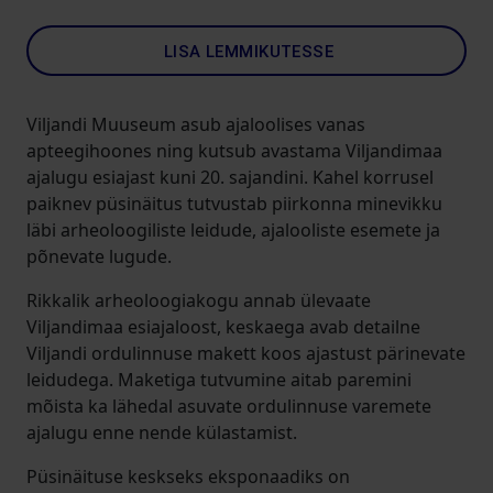
LISA LEMMIKUTESSE
Viljandi Muuseum asub ajaloolises vanas
apteegihoones ning kutsub avastama Viljandimaa
ajalugu esiajast kuni 20. sajandini. Kahel korrusel
paiknev püsinäitus tutvustab piirkonna minevikku
läbi arheoloogiliste leidude, ajalooliste esemete ja
põnevate lugude.
Rikkalik arheoloogiakogu annab ülevaate
Viljandimaa esiajaloost, keskaega avab detailne
Viljandi ordulinnuse makett koos ajastust pärinevate
leidudega. Maketiga tutvumine aitab paremini
mõista ka lähedal asuvate ordulinnuse varemete
ajalugu enne nende külastamist.
Püsinäituse keskseks eksponaadiks on