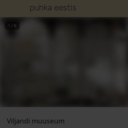
1
/
8
Viljandi muuseum