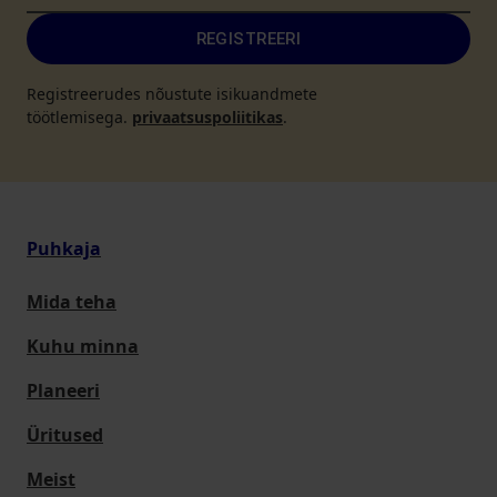
REGISTREERI
Registreerudes nõustute isikuandmete
töötlemisega.
privaatsuspoliitikas
.
Puhkaja
Mida teha
Kuhu minna
Planeeri
Üritused
Meist