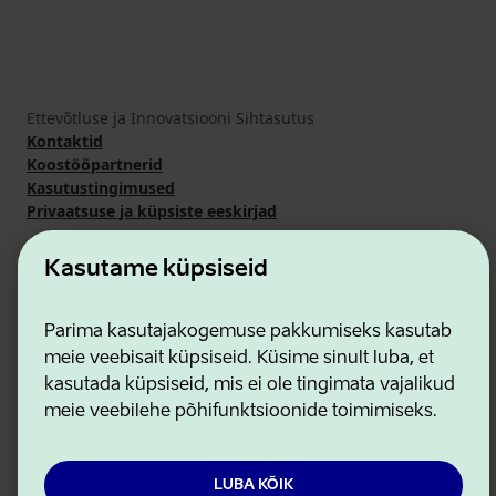
Ettevõtluse ja Innovatsiooni Sihtasutus
Kontaktid
Koostööpartnerid
Kasutustingimused
Privaatsuse ja küpsiste eeskirjad
Kasutame küpsiseid
Parima kasutajakogemuse pakkumiseks kasutab
meie veebisait küpsiseid. Küsime sinult luba, et
kasutada küpsiseid, mis ei ole tingimata vajalikud
meie veebilehe põhifunktsioonide toimimiseks.
LUBA KÕIK