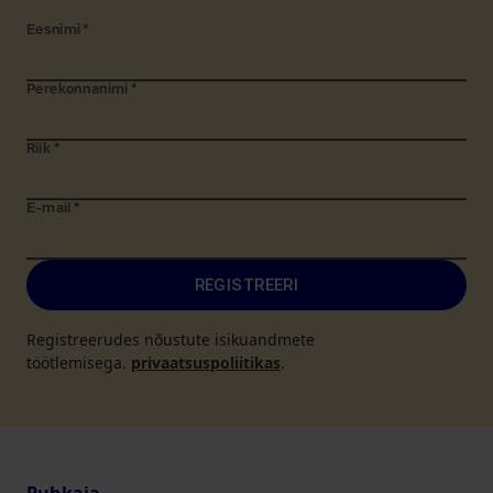
Eesnimi
*
Perekonnanimi
*
Riik
*
E-mail
*
REGISTREERI
Registreerudes nõustute isikuandmete
töötlemisega.
privaatsuspoliitikas
.