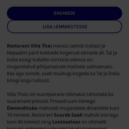
BRONEERI
LISA LEMMIKUTESSE
Restorani Villa Thai
menüü valmib Indiast ja
Nepaalist pärit kokkade kogenud silmade all. Tai ja
India köögi küllaltki vürtsine olemus on
mugandatud põhjamaisele maitsele sobivamaks.
Kes aga soovib, saab muidugi kogeda ka Tai ja India
köögi kogu tulisust.
Villa Thais on suurepärane võimalus tähistada ka
suuremaid pidusid. Privaatruum nimega
Elevandituba
mahutab mugavatele diivanitele kuni
16 inimest. Restorani
Suurde Saali
mahub korraga
kuni 40 inimest ning
Lootosetoas
on võimalik
korraga pehmetel sohvadel istuda kümnekesi.