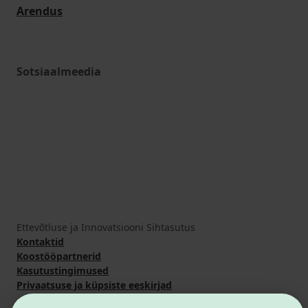
Arendus
Sotsiaalmeedia
Ettevõtluse ja Innovatsiooni Sihtasutus
Kontaktid
Koostööpartnerid
Kasutustingimused
Privaatsuse ja küpsiste eeskirjad