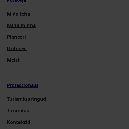
Puhkaja
Mida teha
Kuhu minna
Planeeri
Üritused
Meist
Professionaal
Turismiuuringud
Turundus
Kontaktid