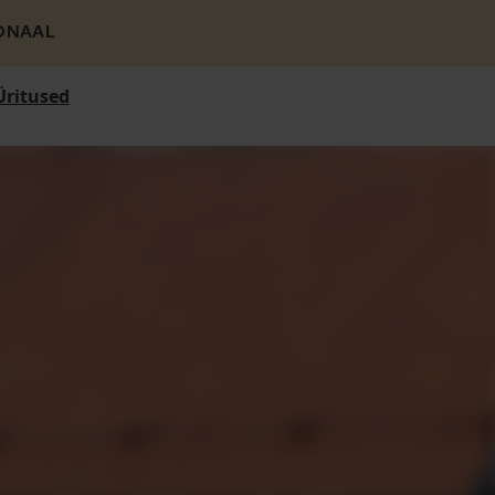
ONAAL
Üritused