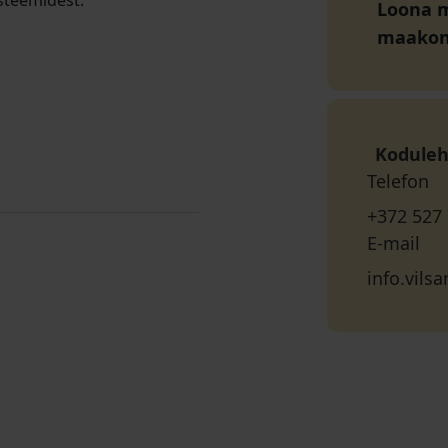
steemidest.
Loona m
maako
Koduleh
Telefon
+372 527
E-mail
info.vils