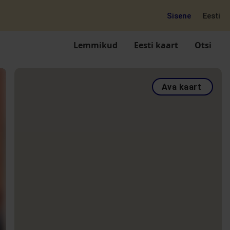
Sisene
Eesti
Lemmikud
Eesti kaart
Otsi
Ava kaart