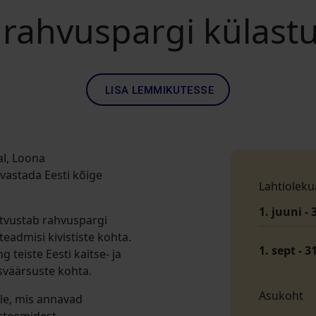
i rahvuspargi külast
LISA LEMMIKUTESSE
l, Loona
vastada Eesti kõige
Lahtioleku
1. juuni - 
utvustab rahvuspargi
teadmisi kivististe kohta.
1. sept - 3
 teiste Eesti kaitse- ja
väärsuste kohta.
Asukoht
le, mis annavad