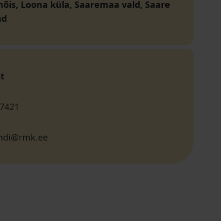
õis, Loona küla, Saaremaa vald, Saare
nd
t
 7421
andi@rmk.ee