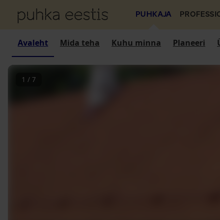
PUHKAJA
PROFESSI
Avaleht
Mida teha
Kuhu minna
Planeeri
1
/
7