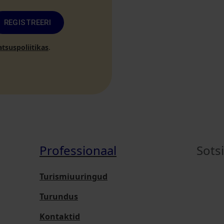
REGISTREERI
atsuspoliitikas
.
Professionaal
Sots
Turismiuuringud
Turundus
Kontaktid