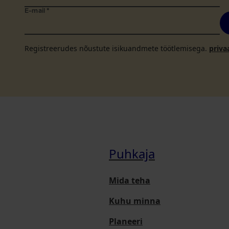
E-mail
*
Registreerudes nõustute isikuandmete töötlemisega.
priva
Puhkaja
Mida teha
Kuhu minna
Planeeri