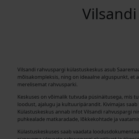
Vilsand
Vilsandi rahvuspargi külastuskeskus asub Saaremaa
mõisakompleksis, ning on ideaalne alguspunkt, et a
merelisemat rahvusparki.
Keskuses on võimalik tutvuda püsinäitusega, mis t
loodust, ajalugu ja kultuuripärandit. Kivimajas saab 
Külastuskeskus annab infot Vilsandi rahvuspargi ning
puhkealade matkaradade, lõkkekohtade ja vaatamis
Külastuskeskuses saab vaadata loodusdokumentaa