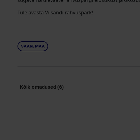
sügavama ülevaate rahvuspargi elustikust ja ökosü
Tule avasta Vilsandi rahvuspark!
SAAREMAA
Kõik omadused (6)