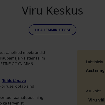
Viru Keskus
LISA LEMMIKUTESSE
hvusvahelised moebrändid
ev Kaubamaja Naistemaailm
Lahtioleku
I, STINE GOYA, MM6
Aastaring
ne
Toidutänava
korrusel ootab sind
Asukoht
leeritud raamatupoe ning
Viru väl
ab ka tervenisti