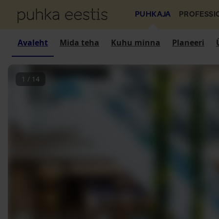
PUHKAJA
PROFESSI
Avaleht
Mida teha
Kuhu minna
Planeeri
1
/
14