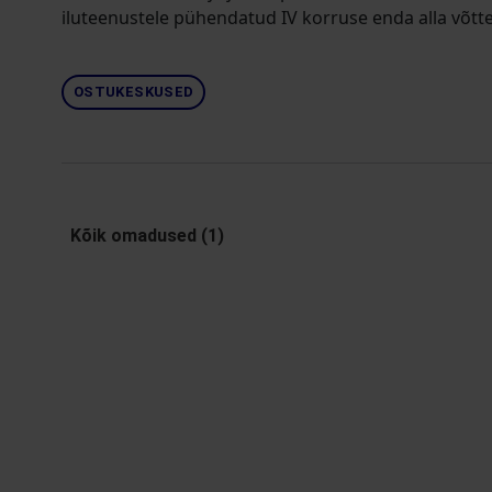
iluteenustele pühendatud IV korruse enda alla võttev
OSTUKESKUSED
Kõik omadused (1)