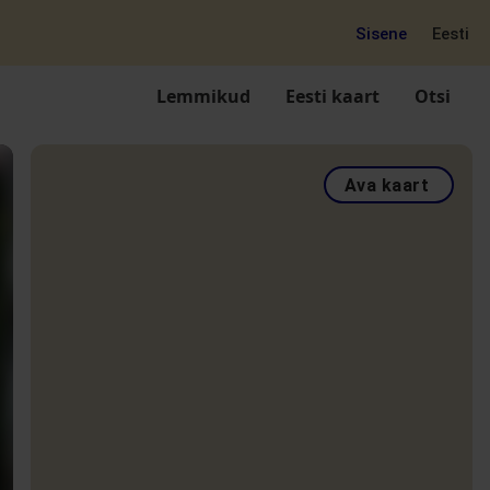
Sisene
Eesti
Lemmikud
Eesti kaart
Otsi
Ava kaart