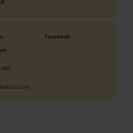
nd
t
Facebook
ram
1444
ukeskus.com