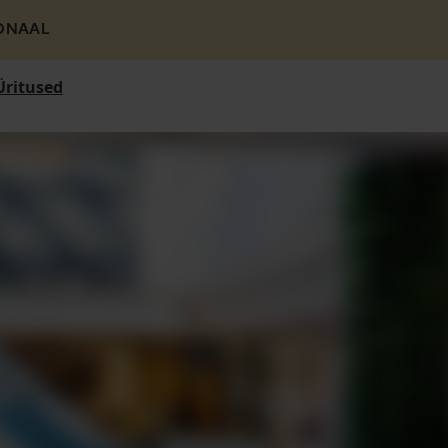
ONAAL
Üritused