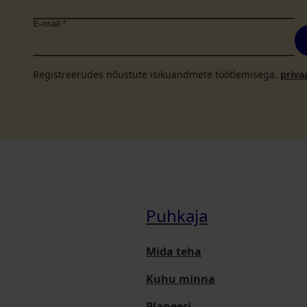
E-mail
*
Registreerudes nõustute isikuandmete töötlemisega.
priva
Puhkaja
Mida teha
Kuhu minna
Planeeri