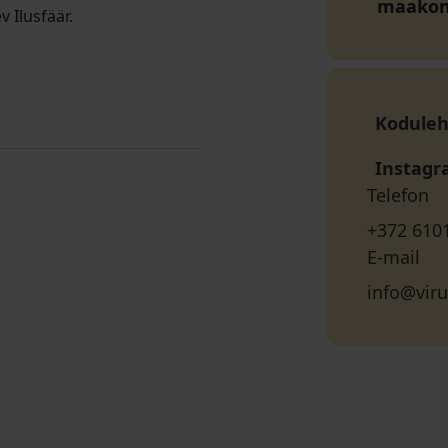
maako
 Ilusfäär.
Koduleh
Instag
Telefon
+372 610
E-mail
info@vir