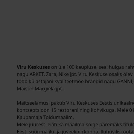
Viru Keskuses
on üle 100 kaupluse, seal hulgas ra
nagu ARKET, Zara, Nike jpt. Viru Keskuse osaks ol
toob külastajani kvaliteetmoe brändid nagu GANN
Maison Margiela jpt.
Maitseelamusi pakub Viru Keskuses Eestis unikaal
kontseptsioon 15 restorani ning kohvikuga. Meie 0 
Kaubamaja Toidumaailm.
Meie juurest leiab ka maailma kõige paremaks titu
Eesti suurima ilu- ja juveelipiirkonna. Iluhuvilisi oot