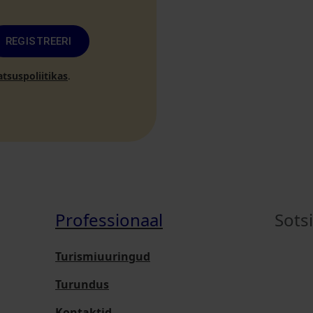
REGISTREERI
atsuspoliitikas
.
Professionaal
Sots
Turismiuuringud
Turundus
Kontaktid