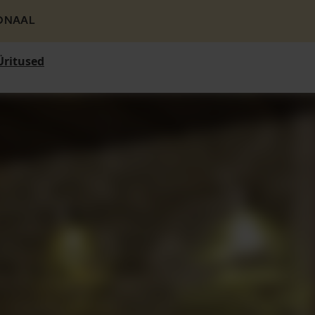
ONAAL
Üritused