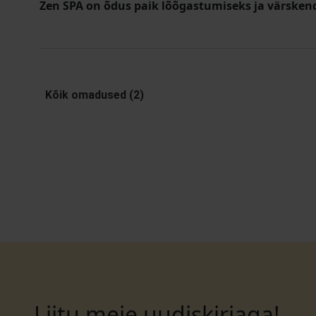
Zen SPA on õdus paik lõõgastumiseks ja värsken
Kõik omadused (2)
Liitu meie uudiskirjaga!