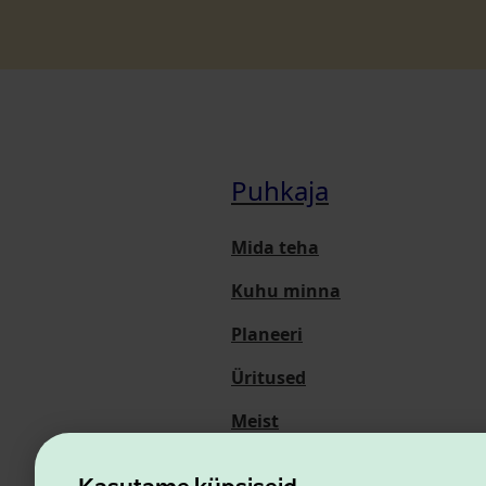
Puhkaja
Mida teha
Kuhu minna
Planeeri
Üritused
Meist