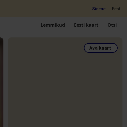
Sisene
Eesti
Lemmikud
Eesti kaart
Otsi
Ava kaart