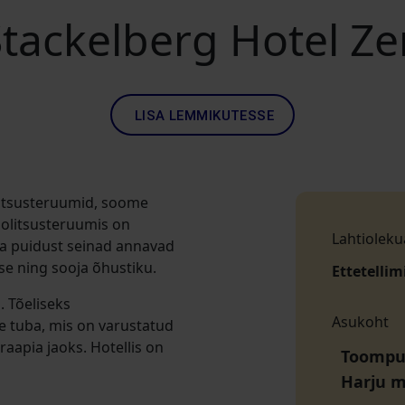
tackelberg Hotel Z
LISA LEMMIKUTESSE
litsusteruumid, soome
hoolitsusteruumis on
Lahtioleku
 ja puidust seinad annavad
mse ning sooja õhustiku.
Ettetellim
. Tõeliseks
Asukoht
e tuba, mis on varustatud
raapia jaoks. Hotellis on
Toompui
Harju 