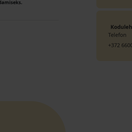
damiseks.
Koduleh
Telefon
+372 660