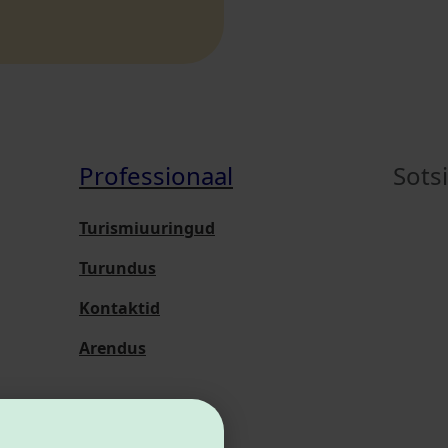
Professionaal
Sots
Turismiuuringud
Turundus
Kontaktid
Arendus