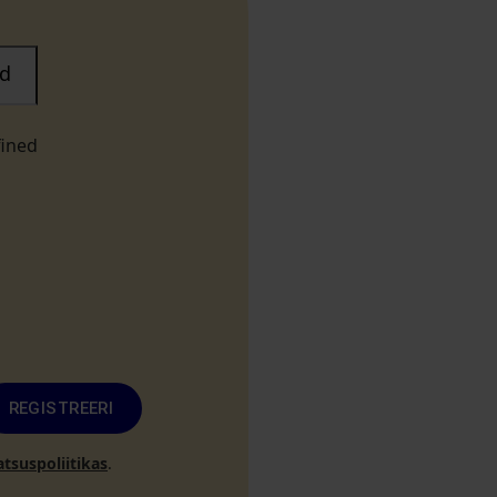
d
fined
REGISTREERI
atsuspoliitikas
.