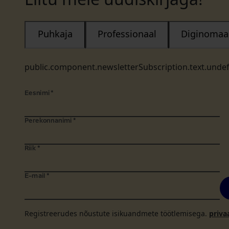
Puhkaja
Professionaal
Diginomaa
public.component.newsletterSubscription.text.unde
Eesnimi
*
Perekonnanimi
*
Riik
*
E-mail
*
Registreerudes nõustute isikuandmete töötlemisega.
priva