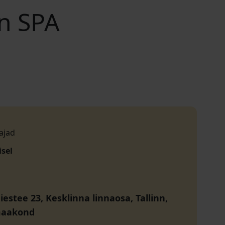
en SPA
ajad
isel
estee 23, Kesklinna linnaosa, Tallinn,
maakond