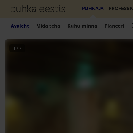
PUHKAJA
PROFESSI
Avaleht
Mida teha
Kuhu minna
Planeeri
1
/
7