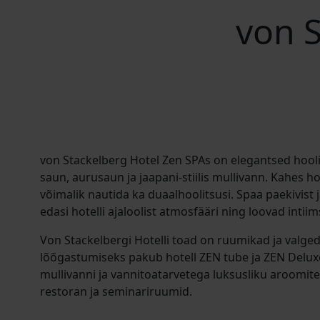
von S
von Stackelberg Hotel Zen SPAs on elegantsed hoo
saun, aurusaun ja jaapani-stiilis mullivann. Kahes 
võimalik nautida ka duaalhoolitsusi. Spaa paekivist
edasi hotelli ajaloolist atmosfääri ning loovad intii
Von Stackelbergi Hotelli toad on ruumikad ja valged
lõõgastumiseks pakub hotell ZEN tube ja ZEN Delux
mullivanni ja vannitoatarvetega luksusliku aroomite
restoran ja seminariruumid.