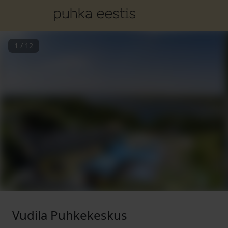
1
/
12
Vudila Puhkekeskus