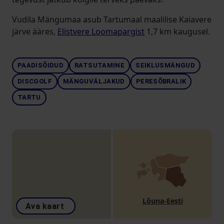
Vudila Mängumaa asub Tartumaal maalilise Kaiavere
järve ääres,
Elistvere Loomapargist
1,7 km kaugusel.
PAADISÕIDUD
RATSUTAMINE
SEIKLUSMÄNGUD
DISCGOLF
MÄNGUVÄLJAKUD
PERESÕBRALIK
TARTU
Lõuna-Eesti
Ava kaart