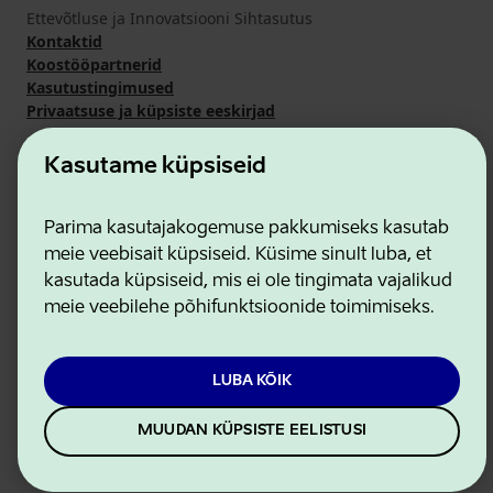
Ettevõtluse ja Innovatsiooni Sihtasutus
Kontaktid
Koostööpartnerid
Kasutustingimused
Privaatsuse ja küpsiste eeskirjad
Kasutame küpsiseid
Parima kasutajakogemuse pakkumiseks kasutab
meie veebisait küpsiseid. Küsime sinult luba, et
kasutada küpsiseid, mis ei ole tingimata vajalikud
meie veebilehe põhifunktsioonide toimimiseks.
LUBA KÕIK
MUUDAN KÜPSISTE EELISTUSI