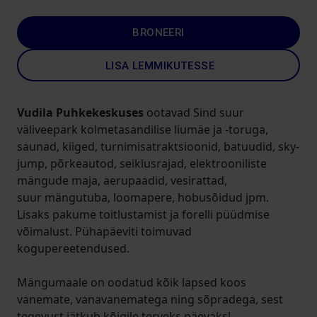
BRONEERI
LISA LEMMIKUTESSE
Vudila Puhkekeskuses
ootavad Sind suur
väliveepark kolmetasandilise liumäe ja -toruga,
saunad, kiiged, turnimisatraktsioonid, batuudid, sky-
jump, põrkeautod, seiklusrajad, elektrooniliste
mängude maja, aerupaadid, vesirattad,
suur mängutuba, loomapere, hobusõidud jpm.
Lisaks pakume toitlustamist ja forelli püüdmise
võimalust. Pühapäeviti toimuvad
kogupereetendused.
Mängumaale on oodatud kõik lapsed koos
vanemate, vanavanematega ning sõpradega, sest
tegevust jätkub kõigile terveks päevaks!