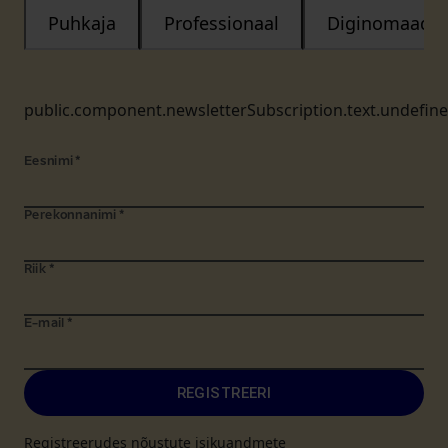
Puhkaja
Professionaal
Diginomaad
public.component.newsletterSubscription.text.undefin
Eesnimi
*
Perekonnanimi
*
Riik
*
E-mail
*
REGISTREERI
Registreerudes nõustute isikuandmete