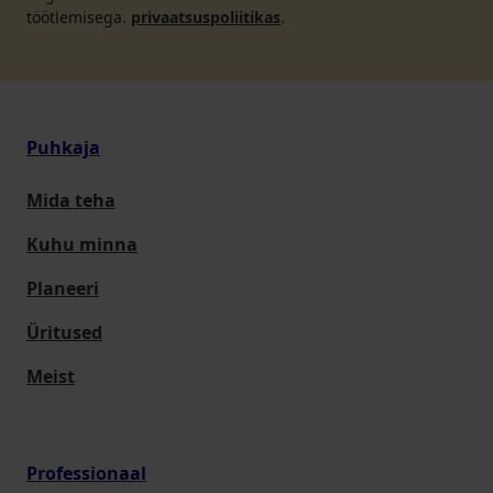
töötlemisega.
privaatsuspoliitikas
.
Puhkaja
Mida teha
Kuhu minna
Planeeri
Üritused
Meist
Professionaal